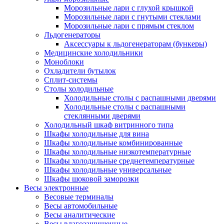
Морозильные лари с глухой крышкой
Морозильные лари с гнутыми стеклами
Морозильные лари с прямым стеклом
Льдогенераторы
Аксессуары к льдогенераторам (бункеры)
Медицинские холодильники
Моноблоки
Охладители бутылок
Сплит-системы
Столы холодильные
Холодильные столы с распашными дверями
Холодильные столы с распашными
стеклянными дверями
Холодильный шкаф витринного типа
Шкафы холодильные для вина
Шкафы холодильные комбинированные
Шкафы холодильные низкотемпературные
Шкафы холодильные среднетемпературные
Шкафы холодильные универсальные
Шкафы шоковой заморозки
Весы электронные
Весовые терминалы
Весы автомобильные
Весы аналитические
Весы влагозащищенные