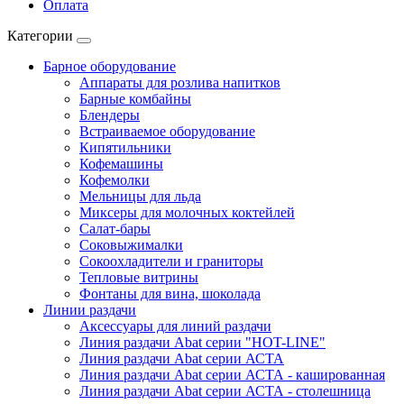
Оплата
Категории
Барное оборудование
Аппараты для розлива напитков
Барные комбайны
Блендеры
Встраиваемое оборудование
Кипятильники
Кофемашины
Кофемолки
Мельницы для льда
Миксеры для молочных коктейлей
Салат-бары
Соковыжималки
Сокоохладители и граниторы
Тепловые витрины
Фонтаны для вина, шоколада
Линии раздачи
Аксессуары для линий раздачи
Линия раздачи Abat серии "HOT-LINE"
Линия раздачи Abat серии АСТА
Линия раздачи Abat серии АСТА - кашированная
Линия раздачи Abat серии АСТА - столешница