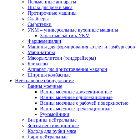
Пельменные аппараты
Пилы для резки мяса
Протирочные машины
Слайсеры
Сыротерки
УКМ – универсальные кухонные машины
Запасные части к УКМ
Фаршемешалки
Машины для формирования котлет и гамбургеров
Маринаторы
Мясорыхлители (тендерайзеры)
Бликсеры
Аппарат для приготовления макарон
Шприцы колбасные
Нейтральное оборудование
Ванны моечные
Ванны моечные двухсекционные
Ванны моечные односекционные
Ванны моечные с рабочей поверхностью
Ванны моечные трехсекционные
Рукомойники
Витрины нейтральные
Зонты вентиляционные
Колода для рубки мяса
Лари нейтральные