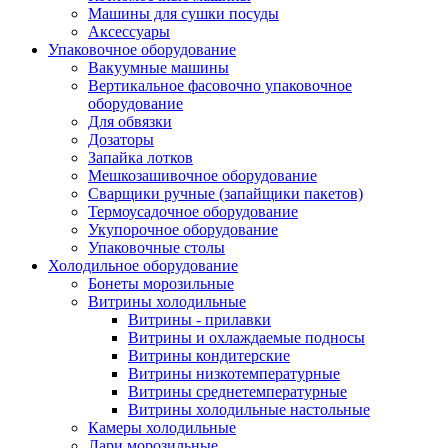
Машины для сушки посуды
Аксессуары
Упаковочное оборудование
Вакуумные машины
Вертикальное фасовочно упаковочное
оборудование
Для обвязки
Дозаторы
Запайка лотков
Мешкозашивочное оборудование
Сварщики ручные (запайщики пакетов)
Термоусадочное оборудование
Укупорочное оборудование
Упаковочные столы
Холодильное оборудование
Бонеты морозильные
Витрины холодильные
Витрины - прилавки
Витрины и охлаждаемые подносы
Витрины кондитерские
Витрины низкотемпературные
Витрины среднетемпературные
Витрины холодильные настольные
Камеры холодильные
Лари морозильные