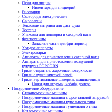
Печи для пиццы
Инвентарь для пиццерий
Рисоварки
Сковороды электрические
Сыроварни
Тепловые витрины для фаст-фуда
Тостеры
Упаковка для попкорна и сахарной ваты
Фритюрницы
Запасные части для фритюрниц
Хот-дог аппараты
Электроварки
Аппараты для приготовления сахарной ваты
Аппараты для приготовления воздушной
кукурузы POPCORN
Грили открытые, жарочные поверхности
Грили с вулканической лавой
Грили вертикальные шавермы, шашлычницы
Ножи для шаурмы, кебаба, донера
Посудомоечное оборудование
Стаканомоечные машины
Посудомоечные машины с фронтальной загрузкой
Посудомоечные машины купольного типа
Посудомоечные машины туннельного типа
Котломоечные машины