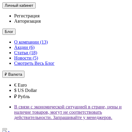
Личный кабинет
Регистрация
Авторизация
Блог
О компании (13)
Акции (6)
Статьи (18)
Новости (5)
Смотреть Весь Блог
₽
Валюта
€ Euro
$ US Dollar
₽ Рубль
В связи с экономической ситуацией в стране, цены и
наличие товаров, могут не соответствовать
действительности. Запрашивайте у менеджеров.