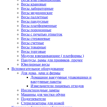
Весы крановые
Весы лабораторные
Весы медицинские
Весы паллетные
Весы пандусные
Весы платформенные
Весы порционные
Весы с печатью этикеток
Весы стержневые
Весы счетные
Весы товарные
Весы торговые
Модули взвешивающие ( платформы )
Пандусы, рамы для приямков, прочее
Ювелирные весы
Вспомогательное оборудование
Для дома, дачи и фермы
Домашние вакуумные упаковщики и
вакуумные пакеты
Измельчители пищевых отходов
Инсектицидные лампы
Машины для чистки обуви
Подогреватели
Стерилизаторы для ножей