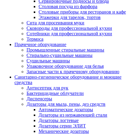
Сервировочные подносы и блюда
Столовая посуда из фарфора
Столовые приборы для ресторанов и кафе
Этажерки для тарелок, тортов
Сита для просеивания муки
Сковороды для профессиональной кухни
Сотейники для профессиональной кухни
Термоса
Прачечное оборудование
Промышленные стиральные машины
Стирально-сушильные машины
Сушильные машины
Упаковочное оборудование для белья
Запасные части к прачечному оборудованию
Санитарно-гигиеническое оборудование и моющие
средства
Антисептик для рук
Бактерицидные облучатели
Диспенсеры
Дозаторы для мыла, пены, дез средств
Автоматические дозаторы
Дозаторы из нержавеющей стали
Дозаторы логтевые
Дозаторы серии ЭЛИТ
Механические дозаторы