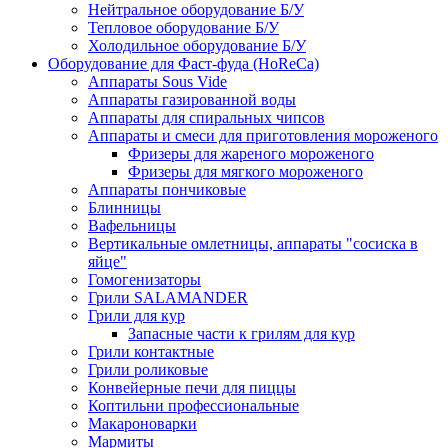
Нейтральное оборудование Б/У
Тепловое оборудование Б/У
Холодильное оборудование Б/У
Оборудование для Фаст-фуда (HoReCa)
Аппараты Sous Vide
Аппараты газированной воды
Аппараты для спиральных чипсов
Аппараты и смеси для приготовления мороженого
Фризеры для жареного мороженого
Фризеры для мягкого мороженого
Аппараты пончиковые
Блинницы
Вафельницы
Вертикальные омлетницы, аппараты "сосиска в
яйце"
Гомогенизаторы
Грили SALAMANDER
Грили для кур
Запасные части к грилям для кур
Грили контактные
Грили роликовые
Конвейерные печи для пиццы
Коптильни профессиональные
Макароноварки
Мармиты