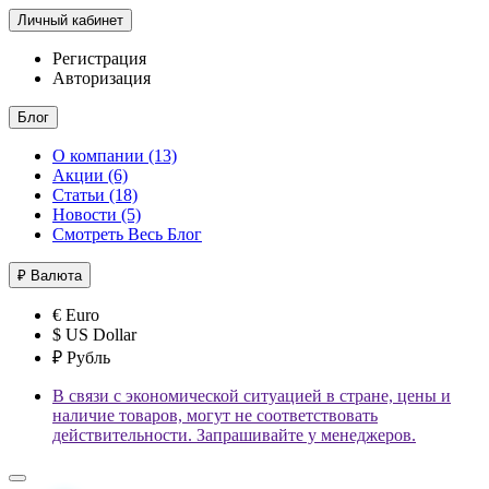
Личный кабинет
Регистрация
Авторизация
Блог
О компании (13)
Акции (6)
Статьи (18)
Новости (5)
Смотреть Весь Блог
₽
Валюта
€ Euro
$ US Dollar
₽ Рубль
В связи с экономической ситуацией в стране, цены и
наличие товаров, могут не соответствовать
действительности. Запрашивайте у менеджеров.