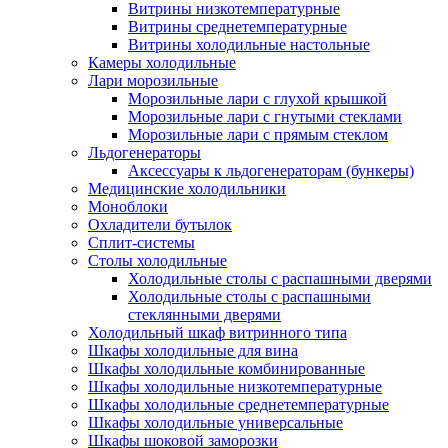
Витрины низкотемпературные
Витрины среднетемпературные
Витрины холодильные настольные
Камеры холодильные
Лари морозильные
Морозильные лари с глухой крышкой
Морозильные лари с гнутыми стеклами
Морозильные лари с прямым стеклом
Льдогенераторы
Аксессуары к льдогенераторам (бункеры)
Медицинские холодильники
Моноблоки
Охладители бутылок
Сплит-системы
Столы холодильные
Холодильные столы с распашными дверями
Холодильные столы с распашными
стеклянными дверями
Холодильный шкаф витринного типа
Шкафы холодильные для вина
Шкафы холодильные комбинированные
Шкафы холодильные низкотемпературные
Шкафы холодильные среднетемпературные
Шкафы холодильные универсальные
Шкафы шоковой заморозки