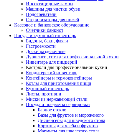
Инсектицидные лампы
Машины для чистки обуви
Подогреватели
Стерилизаторы для ножей
Кассовое и банковское оборудование
Счетчики банкнот
Посуда и кухонный инвентарь
Бидоны, баки, фляги
Гастроемкости
Доски разделочные
Дуршлаги, сита для профессиональной кухни
Инвентарь для пиццерий
Кастрюли для профессиональной кухни
Кондитерский инвентарь
Контейнеры и термоконтейнеры
Котлы для приготовления пищи
Кухонный инвентарь
Листы, противни
Миски из нержавеющей стали
Посуда и предметы сервировки
Барное стекло
Вазы для фруктов и мороженого
Диспенсеры для шведского стола
Корзины для хлеба и фруктов
Мармиты для шведского стола