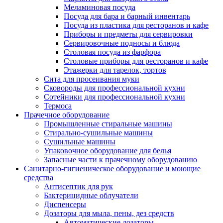
Меламиновая посуда
Посуда для бара и барный инвентарь
Посуда из пластика для ресторанов и кафе
Приборы и предметы для сервировки
Сервировочные подносы и блюда
Столовая посуда из фарфора
Столовые приборы для ресторанов и кафе
Этажерки для тарелок, тортов
Сита для просеивания муки
Сковороды для профессиональной кухни
Сотейники для профессиональной кухни
Термоса
Прачечное оборудование
Промышленные стиральные машины
Стирально-сушильные машины
Сушильные машины
Упаковочное оборудование для белья
Запасные части к прачечному оборудованию
Санитарно-гигиеническое оборудование и моющие
средства
Антисептик для рук
Бактерицидные облучатели
Диспенсеры
Дозаторы для мыла, пены, дез средств
Автоматические дозаторы