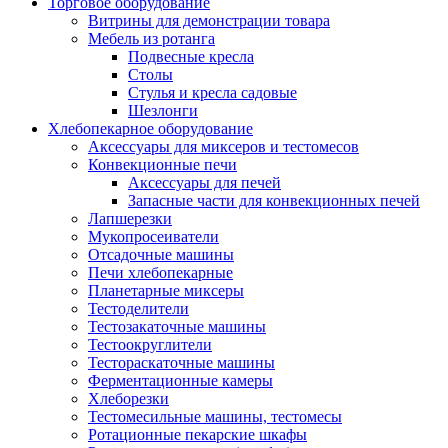
Торговое оборудование
Витрины для демонстрации товара
Мебель из ротанга
Подвесные кресла
Столы
Стулья и кресла садовые
Шезлонги
Хлебопекарное оборудование
Аксессуары для миксеров и тестомесов
Конвекционные печи
Аксессуары для печей
Запасные части для конвекционных печей
Лапшерезки
Мукопросеиватели
Отсадочные машины
Печи хлебопекарные
Планетарные миксеры
Тестоделители
Тестозакаточные машины
Тестоокруглители
Тестораскаточные машины
Ферментационные камеры
Хлеборезки
Тестомесильные машины, тестомесы
Ротационные пекарские шкафы