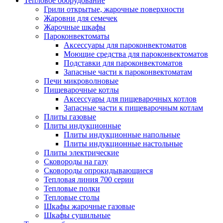
Тепловое оборудование
Грили открытые, жарочные поверхности
Жаровни для семечек
Жарочные шкафы
Пароконвектоматы
Аксессуары для пароконвектоматов
Моющие средства для пароконвектоматов
Подставки для пароконвектоматов
Запасные части к пароконвектоматам
Печи микроволновые
Пищеварочные котлы
Аксессуары для пищеварочных котлов
Запасные части к пищеварочным котлам
Плиты газовые
Плиты индукционные
Плиты индукционные напольные
Плиты индукционные настольные
Плиты электрические
Сковороды на газу
Сковороды опрокидывающиеся
Тепловая линия 700 серии
Тепловые полки
Тепловые столы
Шкафы жарочные газовые
Шкафы сушильные