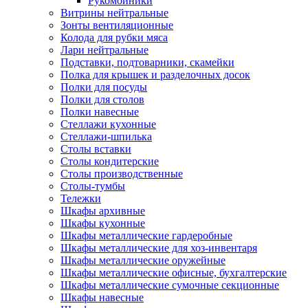
Рукомойники
Витрины нейтральные
Зонты вентиляционные
Колода для рубки мяса
Лари нейтральные
Подставки, подтоварники, скамейки
Полка для крышек и разделочных досок
Полки для посуды
Полки для столов
Полки навесные
Стеллажи кухонные
Стеллажи-шпилька
Столы вставки
Столы кондитерские
Столы производственные
Столы-тумбы
Тележки
Шкафы архивные
Шкафы кухонные
Шкафы металлические гардеробные
Шкафы металлические для хоз-инвентаря
Шкафы металлические оружейные
Шкафы металлические офисные, бухгалтерские
Шкафы металлические сумочные секционные
Шкафы навесные