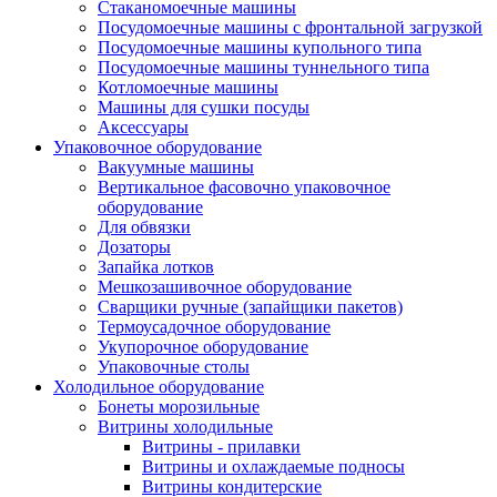
Стаканомоечные машины
Посудомоечные машины с фронтальной загрузкой
Посудомоечные машины купольного типа
Посудомоечные машины туннельного типа
Котломоечные машины
Машины для сушки посуды
Аксессуары
Упаковочное оборудование
Вакуумные машины
Вертикальное фасовочно упаковочное
оборудование
Для обвязки
Дозаторы
Запайка лотков
Мешкозашивочное оборудование
Сварщики ручные (запайщики пакетов)
Термоусадочное оборудование
Укупорочное оборудование
Упаковочные столы
Холодильное оборудование
Бонеты морозильные
Витрины холодильные
Витрины - прилавки
Витрины и охлаждаемые подносы
Витрины кондитерские