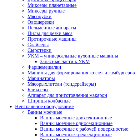
Миксеры планетарные
Миксеры ручные
Мясорубки
Овощерезки
Пельменные аппараты
Пилы для резки мяса
Протирочные машины
Слайсеры
Сыротерки
УКМ – универсальные кухонные машины
Запасные части к УКМ
Фаршемешалки
Машины для формирования котлет и гамбургеров
Маринаторы
Мясорыхлители (тендерайзеры)
Бликсеры
Аппарат для приготовления макарон
Шприцы колбасные
Нейтральное оборудование
Ванны моечные
Ванны моечные двухсекционные
Ванны моечные односекционные
Ванны моечные с рабочей поверхностью
Ванны моечные трехсекционные