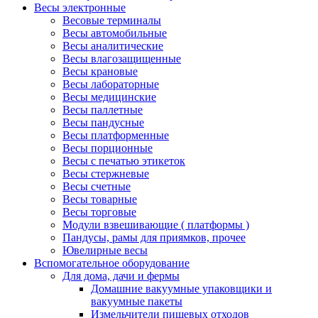
Весы электронные
Весовые терминалы
Весы автомобильные
Весы аналитические
Весы влагозащищенные
Весы крановые
Весы лабораторные
Весы медицинские
Весы паллетные
Весы пандусные
Весы платформенные
Весы порционные
Весы с печатью этикеток
Весы стержневые
Весы счетные
Весы товарные
Весы торговые
Модули взвешивающие ( платформы )
Пандусы, рамы для приямков, прочее
Ювелирные весы
Вспомогательное оборудование
Для дома, дачи и фермы
Домашние вакуумные упаковщики и
вакуумные пакеты
Измельчители пищевых отходов