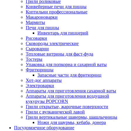
Грили роликовые
Конвейерные печи для пиццы
Коптильни профессиональные
Макароноварки
Мармиты
Печи для пиццы
Инвентарь для пиццерий
Рисоварки
Сковороды электрические
Сыроварни
Тепловые витрины для фаст-фуда
Тостеры
Упаковка для попкорна и сахарной ваты
Фритюрницы
Запасные части для фритюрниц
Хот-дог аппараты
Электроварки
Аппараты для приготовления сахарной ваты
Аппараты для приготовления воздушной
кукурузы POPCORN
Грили открытые, жарочные поверхности
Грили с вулканической лавой
Грили вертикальные шавермы, шашлычницы
Ножи для шаурмы, кебаба, донера
Посудомоечное оборудование