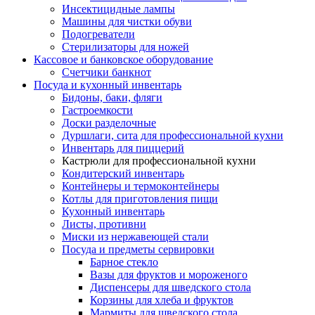
Инсектицидные лампы
Машины для чистки обуви
Подогреватели
Стерилизаторы для ножей
Кассовое и банковское оборудование
Счетчики банкнот
Посуда и кухонный инвентарь
Бидоны, баки, фляги
Гастроемкости
Доски разделочные
Дуршлаги, сита для профессиональной кухни
Инвентарь для пиццерий
Кастрюли для профессиональной кухни
Кондитерский инвентарь
Контейнеры и термоконтейнеры
Котлы для приготовления пищи
Кухонный инвентарь
Листы, противни
Миски из нержавеющей стали
Посуда и предметы сервировки
Барное стекло
Вазы для фруктов и мороженого
Диспенсеры для шведского стола
Корзины для хлеба и фруктов
Мармиты для шведского стола