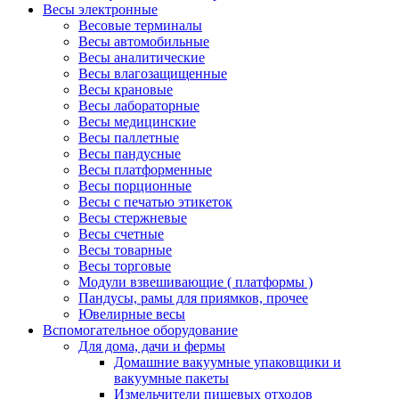
Весы электронные
Весовые терминалы
Весы автомобильные
Весы аналитические
Весы влагозащищенные
Весы крановые
Весы лабораторные
Весы медицинские
Весы паллетные
Весы пандусные
Весы платформенные
Весы порционные
Весы с печатью этикеток
Весы стержневые
Весы счетные
Весы товарные
Весы торговые
Модули взвешивающие ( платформы )
Пандусы, рамы для приямков, прочее
Ювелирные весы
Вспомогательное оборудование
Для дома, дачи и фермы
Домашние вакуумные упаковщики и
вакуумные пакеты
Измельчители пищевых отходов