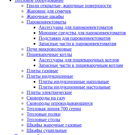
Тепловое оборудование
Грили открытые, жарочные поверхности
Жаровни для семечек
Жарочные шкафы
Пароконвектоматы
Аксессуары для пароконвектоматов
Моющие средства для пароконвектоматов
Подставки для пароконвектоматов
Запасные части к пароконвектоматам
Печи микроволновые
Пищеварочные котлы
Аксессуары для пищеварочных котлов
Запасные части к пищеварочным котлам
Плиты газовые
Плиты индукционные
Плиты индукционные напольные
Плиты индукционные настольные
Плиты электрические
Сковороды на газу
Сковороды опрокидывающиеся
Тепловая линия 700 серии
Тепловые полки
Тепловые столы
Шкафы жарочные газовые
Шкафы сушильные