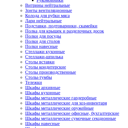
Рукомойники
Витрины нейтральные
Зонты вентиляционные
Колода для рубки мяса
Лари нейтральные
Подставки, подтоварники, скамейки
Полка для крышек и разделочных досок
Полки для посуды
Полки для столов
Полки навесные
Стеллажи кухонные
Стеллажи-шпилька
Столы вставки
Столы кондитерские
Столы производственные
Столы-тумбы
Тележки
Шкафы архивные
Шкафы кухонные
Шкафы металлические гардеробные
Шкафы металлические для хоз-инвентаря
Шкафы металлические оружейные
Шкафы металлические офисные, бухгалтерские
Шкафы металлические сумочные секционные
Шкафы навесные