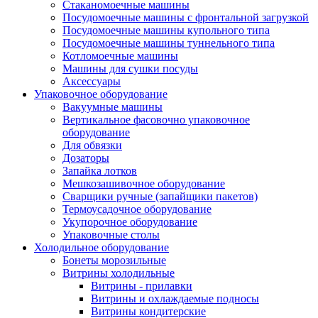
Стаканомоечные машины
Посудомоечные машины с фронтальной загрузкой
Посудомоечные машины купольного типа
Посудомоечные машины туннельного типа
Котломоечные машины
Машины для сушки посуды
Аксессуары
Упаковочное оборудование
Вакуумные машины
Вертикальное фасовочно упаковочное
оборудование
Для обвязки
Дозаторы
Запайка лотков
Мешкозашивочное оборудование
Сварщики ручные (запайщики пакетов)
Термоусадочное оборудование
Укупорочное оборудование
Упаковочные столы
Холодильное оборудование
Бонеты морозильные
Витрины холодильные
Витрины - прилавки
Витрины и охлаждаемые подносы
Витрины кондитерские