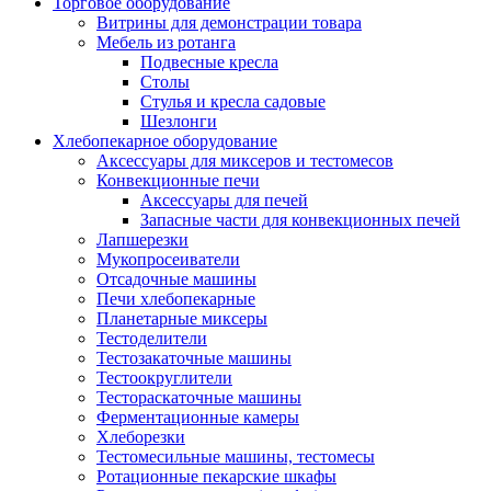
Торговое оборудование
Витрины для демонстрации товара
Мебель из ротанга
Подвесные кресла
Столы
Стулья и кресла садовые
Шезлонги
Хлебопекарное оборудование
Аксессуары для миксеров и тестомесов
Конвекционные печи
Аксессуары для печей
Запасные части для конвекционных печей
Лапшерезки
Мукопросеиватели
Отсадочные машины
Печи хлебопекарные
Планетарные миксеры
Тестоделители
Тестозакаточные машины
Тестоокруглители
Тестораскаточные машины
Ферментационные камеры
Хлеборезки
Тестомесильные машины, тестомесы
Ротационные пекарские шкафы