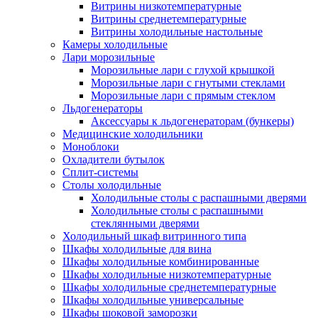
Витрины низкотемпературные
Витрины среднетемпературные
Витрины холодильные настольные
Камеры холодильные
Лари морозильные
Морозильные лари с глухой крышкой
Морозильные лари с гнутыми стеклами
Морозильные лари с прямым стеклом
Льдогенераторы
Аксессуары к льдогенераторам (бункеры)
Медицинские холодильники
Моноблоки
Охладители бутылок
Сплит-системы
Столы холодильные
Холодильные столы с распашными дверями
Холодильные столы с распашными
стеклянными дверями
Холодильный шкаф витринного типа
Шкафы холодильные для вина
Шкафы холодильные комбинированные
Шкафы холодильные низкотемпературные
Шкафы холодильные среднетемпературные
Шкафы холодильные универсальные
Шкафы шоковой заморозки