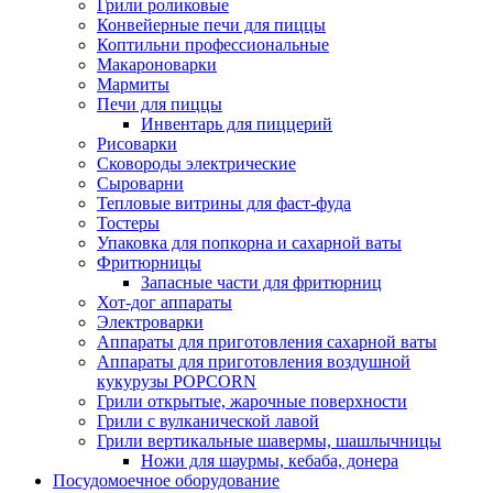
Грили роликовые
Конвейерные печи для пиццы
Коптильни профессиональные
Макароноварки
Мармиты
Печи для пиццы
Инвентарь для пиццерий
Рисоварки
Сковороды электрические
Сыроварни
Тепловые витрины для фаст-фуда
Тостеры
Упаковка для попкорна и сахарной ваты
Фритюрницы
Запасные части для фритюрниц
Хот-дог аппараты
Электроварки
Аппараты для приготовления сахарной ваты
Аппараты для приготовления воздушной
кукурузы POPCORN
Грили открытые, жарочные поверхности
Грили с вулканической лавой
Грили вертикальные шавермы, шашлычницы
Ножи для шаурмы, кебаба, донера
Посудомоечное оборудование