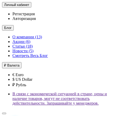
Личный кабинет
Регистрация
Авторизация
Блог
О компании (13)
Акции (6)
Статьи (18)
Новости (5)
Смотреть Весь Блог
₽
Валюта
€ Euro
$ US Dollar
₽ Рубль
В связи с экономической ситуацией в стране, цены и
наличие товаров, могут не соответствовать
действительности. Запрашивайте у менеджеров.