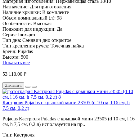
Материал изготовления:
Нержавеющая сталь 18/10
Назначение:
Для приготовления
Наличие крышки:
В комплекте
Объем номинальный (л):
98
Особенности:
Высокая
Подходит для индукции:
Да
Серия:
Inox-pro
Тип дна:
Сэндвич-дно открытое
Тип крепления ручек:
Точечная пайка
Бренд:
Pujadas
Высота:
500
Показать все
53 110.00 ₽
Заказать
Кастрюля Pujadas с крышкой мини 23505 (d 10 см, l 16 см, h
7,5 см, 0,2 л)
Pujadas Кастрюля Pujadas с крышкой мини 23505 (d 10 см, l 16
см, h 7,5 см, 0,2 л) используется на пр..
Тип:
Кастрюля