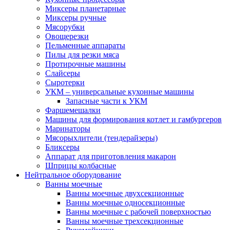
Миксеры планетарные
Миксеры ручные
Мясорубки
Овощерезки
Пельменные аппараты
Пилы для резки мяса
Протирочные машины
Слайсеры
Сыротерки
УКМ – универсальные кухонные машины
Запасные части к УКМ
Фаршемешалки
Машины для формирования котлет и гамбургеров
Маринаторы
Мясорыхлители (тендерайзеры)
Бликсеры
Аппарат для приготовления макарон
Шприцы колбасные
Нейтральное оборудование
Ванны моечные
Ванны моечные двухсекционные
Ванны моечные односекционные
Ванны моечные с рабочей поверхностью
Ванны моечные трехсекционные