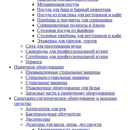
Меламиновая посуда
Посуда для бара и барный инвентарь
Посуда из пластика для ресторанов и кафе
Приборы и предметы для сервировки
Сервировочные подносы и блюда
Столовая посуда из фарфора
Столовые приборы для ресторанов и кафе
Этажерки для тарелок, тортов
Сита для просеивания муки
Сковороды для профессиональной кухни
Сотейники для профессиональной кухни
Термоса
Прачечное оборудование
Промышленные стиральные машины
Стирально-сушильные машины
Сушильные машины
Упаковочное оборудование для белья
Запасные части к прачечному оборудованию
Санитарно-гигиеническое оборудование и моющие
средства
Антисептик для рук
Бактерицидные облучатели
Диспенсеры
Дозаторы для мыла, пены, дез средств
Автоматические дозаторы