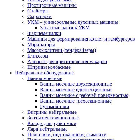
Протирочные машины
Слайсеры
Сыротерки
УКМ – универсальные кухонные машины
Запасные части к УКМ
Фаршемешалки
Машины для формирования котлет и гамбургеров
Маринаторы
Мясорыхлители (тендерайзеры)
Бликсеры
Аппарат для приготовления макарон
Шприцы колбасные
Нейтральное оборудование
Ванны моечные
Ванны моечные двухсекционные
Ванны моечные односекционные
Ванны моечные с рабочей поверхностью
Ванны моечные трехсекционные
Рукомойники
Витрины нейтральные
Зонты вентиляционные
Колода для рубки мяса
Лари нейтральные
Подставки, подтоварники, скамейки