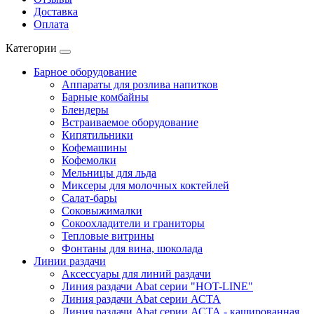
Доставка
Оплата
Категории
Барное оборудование
Аппараты для розлива напитков
Барные комбайны
Блендеры
Встраиваемое оборудование
Кипятильники
Кофемашины
Кофемолки
Мельницы для льда
Миксеры для молочных коктейлей
Салат-бары
Соковыжималки
Сокоохладители и граниторы
Тепловые витрины
Фонтаны для вина, шоколада
Линии раздачи
Аксессуары для линий раздачи
Линия раздачи Abat серии "HOT-LINE"
Линия раздачи Abat серии АСТА
Линия раздачи Abat серии АСТА - кашированная