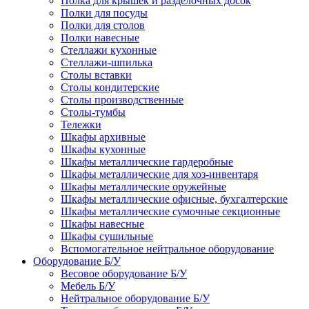
Полка для крышек и разделочных досок
Полки для посуды
Полки для столов
Полки навесные
Стеллажи кухонные
Стеллажи-шпилька
Столы вставки
Столы кондитерские
Столы производственные
Столы-тумбы
Тележки
Шкафы архивные
Шкафы кухонные
Шкафы металлические гардеробные
Шкафы металлические для хоз-инвентаря
Шкафы металлические оружейные
Шкафы металлические офисные, бухгалтерские
Шкафы металлические сумочные секционные
Шкафы навесные
Шкафы сушильные
Вспомогательное нейтральное оборудование
Оборудование Б/У
Весовое оборудование Б/У
Мебель Б/У
Нейтральное оборудование Б/У