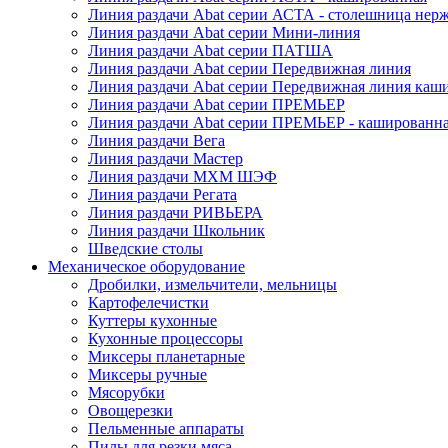
Линия раздачи Abat серии АСТА - столешница нерж
Линия раздачи Abat серии Мини-линия
Линия раздачи Abat серии ПАТША
Линия раздачи Abat серии Передвижная линия
Линия раздачи Abat серии Передвижная линия каш
Линия раздачи Abat серии ПРЕМЬЕР
Линия раздачи Abat серии ПРЕМЬЕР - кашированн
Линия раздачи Вега
Линия раздачи Мастер
Линия раздачи МХМ ШЭФ
Линия раздачи Регата
Линия раздачи РИВЬЕРА
Линия раздачи Школьник
Шведские столы
Механическое оборудование
Дробилки, измельчители, мельницы
Картофелечистки
Куттеры кухонные
Кухонные процессоры
Миксеры планетарные
Миксеры ручные
Мясорубки
Овощерезки
Пельменные аппараты
Пилы для резки мяса