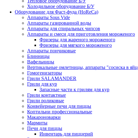
Тепловое оборудование Б/У
Холодильное оборудование Б/У
Оборудование для Фаст-фуда (HoReCa)
Аппараты Sous Vide
Аппараты газированной воды
Аппараты для спиральных чипсов
Аппараты и смеси для приготовления мороженого
Фризеры для жареного мороженого
Фризеры для мягкого мороженого
Аппараты пончиковые
Блинницы
Вафельницы
Вертикальные омлетницы, аппараты "сосиска в яйц
Гомогенизаторы
Грили SALAMANDER
Грили для кур
Запасные части к грилям для кур
Грили контактные
Грили роликовые
Конвейерные печи для пиццы
Коптильни профессиональные
Макароноварки
Мармиты
Печи для пиццы
Инвентарь для пиццерий