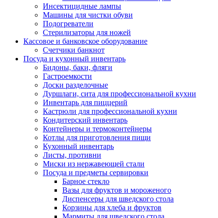
Инсектицидные лампы
Машины для чистки обуви
Подогреватели
Стерилизаторы для ножей
Кассовое и банковское оборудование
Счетчики банкнот
Посуда и кухонный инвентарь
Бидоны, баки, фляги
Гастроемкости
Доски разделочные
Дуршлаги, сита для профессиональной кухни
Инвентарь для пиццерий
Кастрюли для профессиональной кухни
Кондитерский инвентарь
Контейнеры и термоконтейнеры
Котлы для приготовления пищи
Кухонный инвентарь
Листы, противни
Миски из нержавеющей стали
Посуда и предметы сервировки
Барное стекло
Вазы для фруктов и мороженого
Диспенсеры для шведского стола
Корзины для хлеба и фруктов
Мармиты для шведского стола