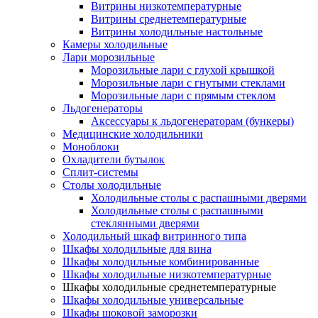
Витрины низкотемпературные
Витрины среднетемпературные
Витрины холодильные настольные
Камеры холодильные
Лари морозильные
Морозильные лари с глухой крышкой
Морозильные лари с гнутыми стеклами
Морозильные лари с прямым стеклом
Льдогенераторы
Аксессуары к льдогенераторам (бункеры)
Медицинские холодильники
Моноблоки
Охладители бутылок
Сплит-системы
Столы холодильные
Холодильные столы с распашными дверями
Холодильные столы с распашными
стеклянными дверями
Холодильный шкаф витринного типа
Шкафы холодильные для вина
Шкафы холодильные комбинированные
Шкафы холодильные низкотемпературные
Шкафы холодильные среднетемпературные
Шкафы холодильные универсальные
Шкафы шоковой заморозки