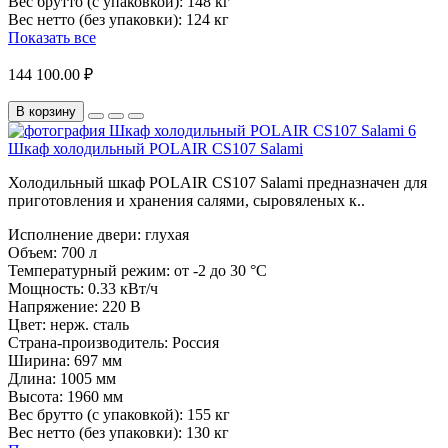
Вес брутто (с упаковкой):
148 кг
Вес нетто (без упаковки):
124 кг
Показать все
144 100.00 ₽
В корзину
Шкаф холодильный POLAIR CS107 Salami
Холодильный шкаф POLAIR CS107 Salami предназначен для
приготовления и хранения салями, сыровяленых к..
Исполнение двери:
глухая
Объем:
700 л
Температурный режим:
от -2 до 30 °C
Мощность:
0.33 кВт/ч
Напряжение:
220 В
Цвет:
нерж. сталь
Страна-производитель:
Россия
Ширина:
697 мм
Длина:
1005 мм
Высота:
1960 мм
Вес брутто (с упаковкой):
155 кг
Вес нетто (без упаковки):
130 кг