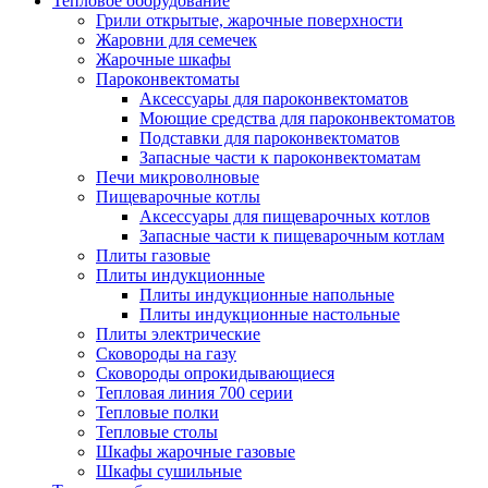
Тепловое оборудование
Грили открытые, жарочные поверхности
Жаровни для семечек
Жарочные шкафы
Пароконвектоматы
Аксессуары для пароконвектоматов
Моющие средства для пароконвектоматов
Подставки для пароконвектоматов
Запасные части к пароконвектоматам
Печи микроволновые
Пищеварочные котлы
Аксессуары для пищеварочных котлов
Запасные части к пищеварочным котлам
Плиты газовые
Плиты индукционные
Плиты индукционные напольные
Плиты индукционные настольные
Плиты электрические
Сковороды на газу
Сковороды опрокидывающиеся
Тепловая линия 700 серии
Тепловые полки
Тепловые столы
Шкафы жарочные газовые
Шкафы сушильные