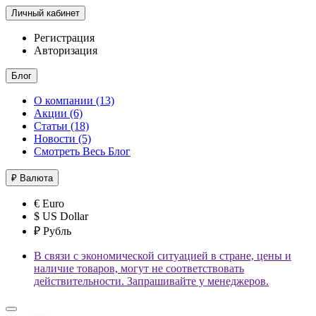
Личный кабинет
Регистрация
Авторизация
Блог
О компании (13)
Акции (6)
Статьи (18)
Новости (5)
Смотреть Весь Блог
₽
Валюта
€ Euro
$ US Dollar
₽ Рубль
В связи с экономической ситуацией в стране, цены и
наличие товаров, могут не соответствовать
действительности. Запрашивайте у менеджеров.