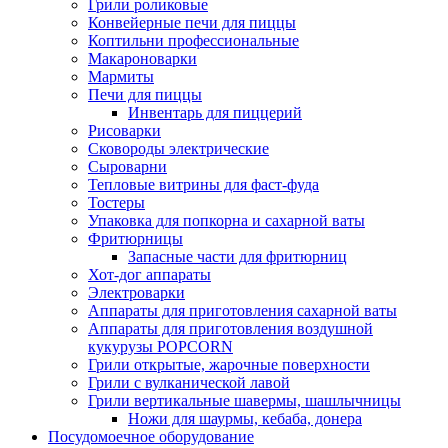
Грили роликовые
Конвейерные печи для пиццы
Коптильни профессиональные
Макароноварки
Мармиты
Печи для пиццы
Инвентарь для пиццерий
Рисоварки
Сковороды электрические
Сыроварни
Тепловые витрины для фаст-фуда
Тостеры
Упаковка для попкорна и сахарной ваты
Фритюрницы
Запасные части для фритюрниц
Хот-дог аппараты
Электроварки
Аппараты для приготовления сахарной ваты
Аппараты для приготовления воздушной
кукурузы POPCORN
Грили открытые, жарочные поверхности
Грили с вулканической лавой
Грили вертикальные шавермы, шашлычницы
Ножи для шаурмы, кебаба, донера
Посудомоечное оборудование