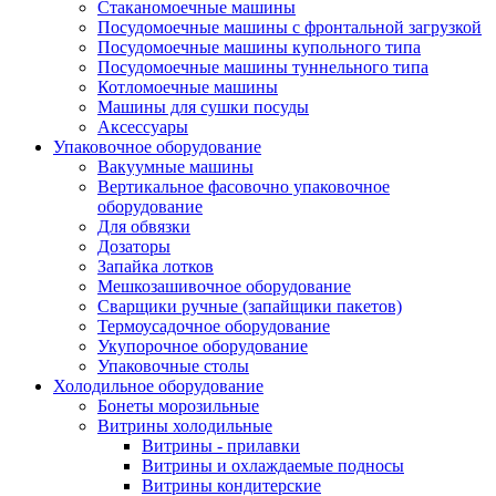
Стаканомоечные машины
Посудомоечные машины с фронтальной загрузкой
Посудомоечные машины купольного типа
Посудомоечные машины туннельного типа
Котломоечные машины
Машины для сушки посуды
Аксессуары
Упаковочное оборудование
Вакуумные машины
Вертикальное фасовочно упаковочное
оборудование
Для обвязки
Дозаторы
Запайка лотков
Мешкозашивочное оборудование
Сварщики ручные (запайщики пакетов)
Термоусадочное оборудование
Укупорочное оборудование
Упаковочные столы
Холодильное оборудование
Бонеты морозильные
Витрины холодильные
Витрины - прилавки
Витрины и охлаждаемые подносы
Витрины кондитерские