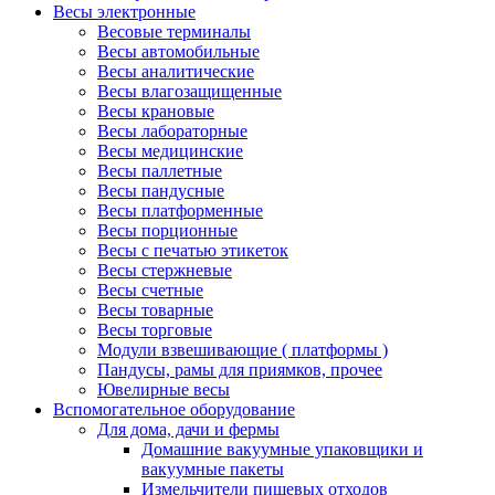
Весы электронные
Весовые терминалы
Весы автомобильные
Весы аналитические
Весы влагозащищенные
Весы крановые
Весы лабораторные
Весы медицинские
Весы паллетные
Весы пандусные
Весы платформенные
Весы порционные
Весы с печатью этикеток
Весы стержневые
Весы счетные
Весы товарные
Весы торговые
Модули взвешивающие ( платформы )
Пандусы, рамы для приямков, прочее
Ювелирные весы
Вспомогательное оборудование
Для дома, дачи и фермы
Домашние вакуумные упаковщики и
вакуумные пакеты
Измельчители пищевых отходов