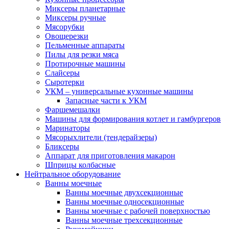
Миксеры планетарные
Миксеры ручные
Мясорубки
Овощерезки
Пельменные аппараты
Пилы для резки мяса
Протирочные машины
Слайсеры
Сыротерки
УКМ – универсальные кухонные машины
Запасные части к УКМ
Фаршемешалки
Машины для формирования котлет и гамбургеров
Маринаторы
Мясорыхлители (тендерайзеры)
Бликсеры
Аппарат для приготовления макарон
Шприцы колбасные
Нейтральное оборудование
Ванны моечные
Ванны моечные двухсекционные
Ванны моечные односекционные
Ванны моечные с рабочей поверхностью
Ванны моечные трехсекционные