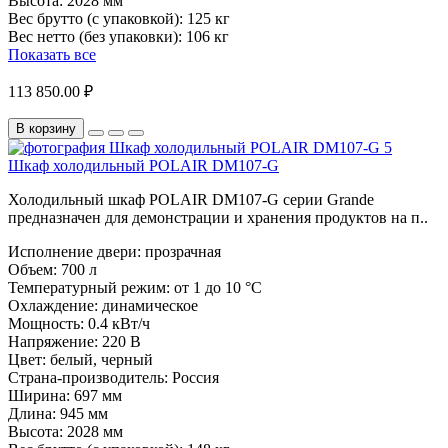
Высота:
2028 мм
Вес брутто (с упаковкой):
125 кг
Вес нетто (без упаковки):
106 кг
Показать все
113 850.00 ₽
В корзину
Шкаф холодильный POLAIR DM107-G
Холодильный шкаф POLAIR DM107-G серии Grande
предназначен для демонстрации и хранения продуктов на п..
Исполнение двери:
прозрачная
Объем:
700 л
Температурный режим:
от 1 до 10 °C
Охлаждение:
динамическое
Мощность:
0.4 кВт/ч
Напряжение:
220 В
Цвет:
белый, черный
Страна-производитель:
Россия
Ширина:
697 мм
Длина:
945 мм
Высота:
2028 мм