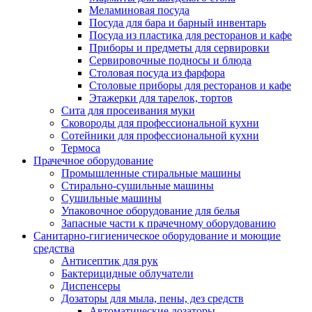
Меламиновая посуда
Посуда для бара и барный инвентарь
Посуда из пластика для ресторанов и кафе
Приборы и предметы для сервировки
Сервировочные подносы и блюда
Столовая посуда из фарфора
Столовые приборы для ресторанов и кафе
Этажерки для тарелок, тортов
Сита для просеивания муки
Сковороды для профессиональной кухни
Сотейники для профессиональной кухни
Термоса
Прачечное оборудование
Промышленные стиральные машины
Стирально-сушильные машины
Сушильные машины
Упаковочное оборудование для белья
Запасные части к прачечному оборудованию
Санитарно-гигиеническое оборудование и моющие
средства
Антисептик для рук
Бактерицидные облучатели
Диспенсеры
Дозаторы для мыла, пены, дез средств
Автоматические дозаторы