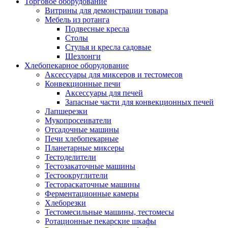
Торговое оборудование
Витрины для демонстрации товара
Мебель из ротанга
Подвесные кресла
Столы
Стулья и кресла садовые
Шезлонги
Хлебопекарное оборудование
Аксессуары для миксеров и тестомесов
Конвекционные печи
Аксессуары для печей
Запасные части для конвекционных печей
Лапшерезки
Мукопросеиватели
Отсадочные машины
Печи хлебопекарные
Планетарные миксеры
Тестоделители
Тестозакаточные машины
Тестоокруглители
Тестораскаточные машины
Ферментационные камеры
Хлеборезки
Тестомесильные машины, тестомесы
Ротационные пекарские шкафы