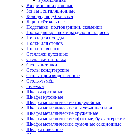
Рукомойники
Витрины нейтральные
Зонты вентиляционные
Колода для рубки мяса
Лари нейтральные
Подставки, подтоварники, скамейки
Полка для крышек и разделочных досок
Полки для посуды
Полки для столов
Полки навесные
Стеллажи кухонные
Стеллажи-шпилька
Столы вставки
Столы кондитерские
Столы производственные
Столы-тумбы
Тележки
Шкафы архивные
Шкафы кухонные
Шкафы металлические гардеробные
Шкафы металлические для хоз-инвентаря
Шкафы металлические оружейные
Шкафы металлические офисные, бухгалтерские
Шкафы металлические сумочные секционные
Шкафы навесные