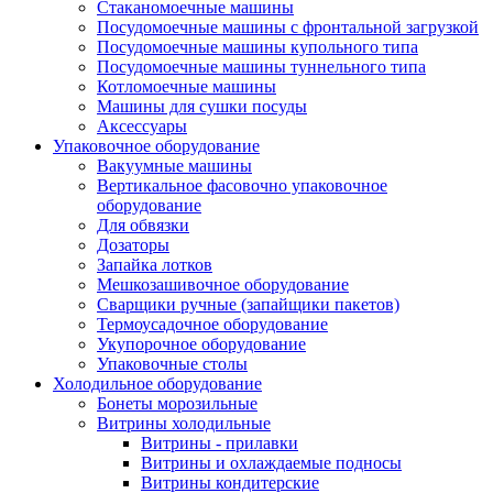
Стаканомоечные машины
Посудомоечные машины с фронтальной загрузкой
Посудомоечные машины купольного типа
Посудомоечные машины туннельного типа
Котломоечные машины
Машины для сушки посуды
Аксессуары
Упаковочное оборудование
Вакуумные машины
Вертикальное фасовочно упаковочное
оборудование
Для обвязки
Дозаторы
Запайка лотков
Мешкозашивочное оборудование
Сварщики ручные (запайщики пакетов)
Термоусадочное оборудование
Укупорочное оборудование
Упаковочные столы
Холодильное оборудование
Бонеты морозильные
Витрины холодильные
Витрины - прилавки
Витрины и охлаждаемые подносы
Витрины кондитерские