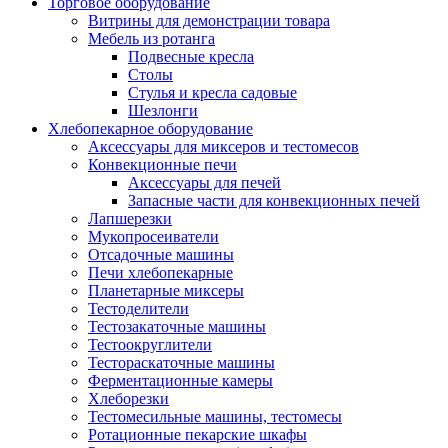
Торговое оборудование
Витрины для демонстрации товара
Мебель из ротанга
Подвесные кресла
Столы
Стулья и кресла садовые
Шезлонги
Хлебопекарное оборудование
Аксессуары для миксеров и тестомесов
Конвекционные печи
Аксессуары для печей
Запасные части для конвекционных печей
Лапшерезки
Мукопросеиватели
Отсадочные машины
Печи хлебопекарные
Планетарные миксеры
Тестоделители
Тестозакаточные машины
Тестоокруглители
Тестораскаточные машины
Ферментационные камеры
Хлеборезки
Тестомесильные машины, тестомесы
Ротационные пекарские шкафы