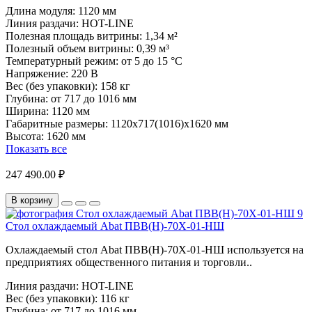
Длина модуля:
1120 мм
Линия раздачи:
HOT-LINE
Полезная площадь витрины:
1,34 м²
Полезный объем витрины:
0,39 м³
Температурный режим:
от 5 до 15 °С
Напряжение:
220 В
Вес (без упаковки):
158 кг
Глубина:
от 717 до 1016 мм
Ширина:
1120 мм
Габаритные размеры:
1120х717(1016)х1620 мм
Высота:
1620 мм
Показать все
247 490.00 ₽
В корзину
Стол охлаждаемый Abat ПВВ(Н)-70Х-01-НШ
Охлаждаемый стол Abat ПВВ(Н)-70Х-01-НШ используется на
предприятиях общественного питания и торговли..
Линия раздачи:
HOT-LINE
Вес (без упаковки):
116 кг
Глубина:
от 717 до 1016 мм