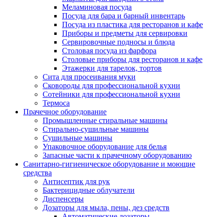
Меламиновая посуда
Посуда для бара и барный инвентарь
Посуда из пластика для ресторанов и кафе
Приборы и предметы для сервировки
Сервировочные подносы и блюда
Столовая посуда из фарфора
Столовые приборы для ресторанов и кафе
Этажерки для тарелок, тортов
Сита для просеивания муки
Сковороды для профессиональной кухни
Сотейники для профессиональной кухни
Термоса
Прачечное оборудование
Промышленные стиральные машины
Стирально-сушильные машины
Сушильные машины
Упаковочное оборудование для белья
Запасные части к прачечному оборудованию
Санитарно-гигиеническое оборудование и моющие
средства
Антисептик для рук
Бактерицидные облучатели
Диспенсеры
Дозаторы для мыла, пены, дез средств
Автоматические дозаторы