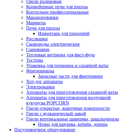
Грили роликовые
Конвейерные печи для пиццы
Коптильни профессиональные
Макароноварки
Мармиты
Печи для пиццы
Инвентарь для пиццерий
Рисоварки
Сковороды электрические
Сыроварни
Тепловые витрины для фаст-фуда
Тостеры
Упаковка для попкорна и сахарной ваты
Фритюрницы
Запасные части для фритюрниц
Хот-дог аппараты
Электроварки
Аппараты для приготовления сахарной ваты
Аппараты для приготовления воздушной
кукурузы POPCORN
Грили открытые, жарочные поверхности
Грили с вулканической лавой
Грили вертикальные шавермы, шашлычницы
Ножи для шаурмы, кебаба, донера
Посудомоечное оборудование