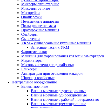
Миксеры планетарные
Миксеры ручные
Мясорубки
Овощерезки
Пельменные аппараты
Пилы для резки мяса
Протирочные машины
Слайсеры
Сыротерки
УКМ – универсальные кухонные машины
Запасные части к УКМ
Фаршемешалки
Машины для формирования котлет и гамбургеров
Маринаторы
Мясорыхлители (тендерайзеры)
Бликсеры
Аппарат для приготовления макарон
Шприцы колбасные
Нейтральное оборудование
Ванны моечные
Ванны моечные двухсекционные
Ванны моечные односекционные
Ванны моечные с рабочей поверхностью
Ванны моечные трехсекционные