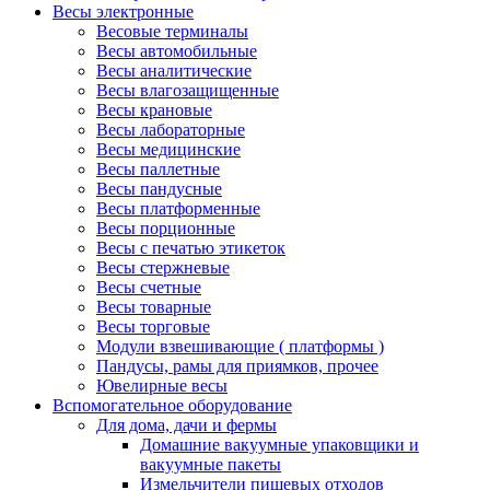
Весы электронные
Весовые терминалы
Весы автомобильные
Весы аналитические
Весы влагозащищенные
Весы крановые
Весы лабораторные
Весы медицинские
Весы паллетные
Весы пандусные
Весы платформенные
Весы порционные
Весы с печатью этикеток
Весы стержневые
Весы счетные
Весы товарные
Весы торговые
Модули взвешивающие ( платформы )
Пандусы, рамы для приямков, прочее
Ювелирные весы
Вспомогательное оборудование
Для дома, дачи и фермы
Домашние вакуумные упаковщики и
вакуумные пакеты
Измельчители пищевых отходов