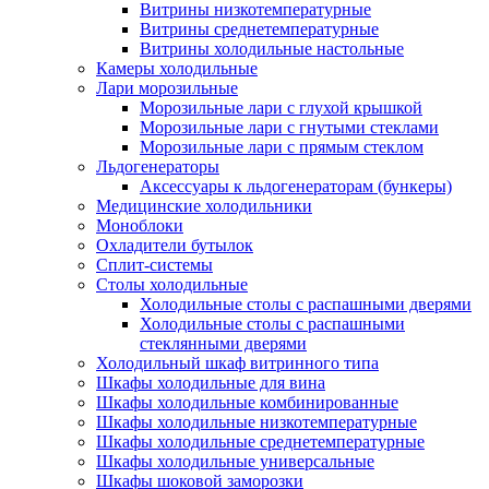
Витрины низкотемпературные
Витрины среднетемпературные
Витрины холодильные настольные
Камеры холодильные
Лари морозильные
Морозильные лари с глухой крышкой
Морозильные лари с гнутыми стеклами
Морозильные лари с прямым стеклом
Льдогенераторы
Аксессуары к льдогенераторам (бункеры)
Медицинские холодильники
Моноблоки
Охладители бутылок
Сплит-системы
Столы холодильные
Холодильные столы с распашными дверями
Холодильные столы с распашными
стеклянными дверями
Холодильный шкаф витринного типа
Шкафы холодильные для вина
Шкафы холодильные комбинированные
Шкафы холодильные низкотемпературные
Шкафы холодильные среднетемпературные
Шкафы холодильные универсальные
Шкафы шоковой заморозки