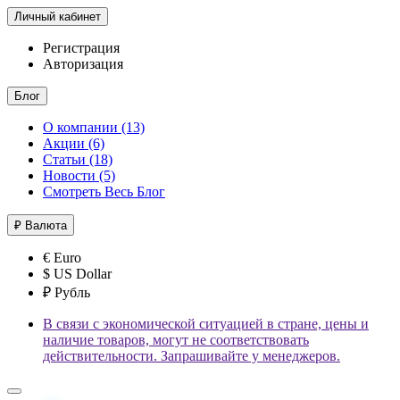
Личный кабинет
Регистрация
Авторизация
Блог
О компании (13)
Акции (6)
Статьи (18)
Новости (5)
Смотреть Весь Блог
₽
Валюта
€ Euro
$ US Dollar
₽ Рубль
В связи с экономической ситуацией в стране, цены и
наличие товаров, могут не соответствовать
действительности. Запрашивайте у менеджеров.