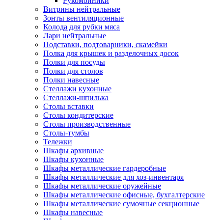
Рукомойники
Витрины нейтральные
Зонты вентиляционные
Колода для рубки мяса
Лари нейтральные
Подставки, подтоварники, скамейки
Полка для крышек и разделочных досок
Полки для посуды
Полки для столов
Полки навесные
Стеллажи кухонные
Стеллажи-шпилька
Столы вставки
Столы кондитерские
Столы производственные
Столы-тумбы
Тележки
Шкафы архивные
Шкафы кухонные
Шкафы металлические гардеробные
Шкафы металлические для хоз-инвентаря
Шкафы металлические оружейные
Шкафы металлические офисные, бухгалтерские
Шкафы металлические сумочные секционные
Шкафы навесные