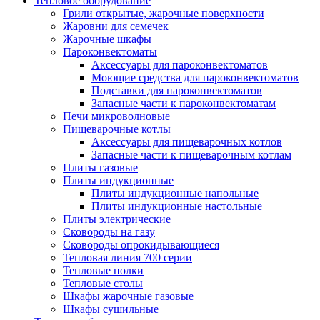
Тепловое оборудование
Грили открытые, жарочные поверхности
Жаровни для семечек
Жарочные шкафы
Пароконвектоматы
Аксессуары для пароконвектоматов
Моющие средства для пароконвектоматов
Подставки для пароконвектоматов
Запасные части к пароконвектоматам
Печи микроволновые
Пищеварочные котлы
Аксессуары для пищеварочных котлов
Запасные части к пищеварочным котлам
Плиты газовые
Плиты индукционные
Плиты индукционные напольные
Плиты индукционные настольные
Плиты электрические
Сковороды на газу
Сковороды опрокидывающиеся
Тепловая линия 700 серии
Тепловые полки
Тепловые столы
Шкафы жарочные газовые
Шкафы сушильные