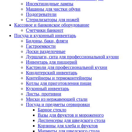
Инсектицидные лампы
Машины для чистки обуви
Подогреватели
Стерилизаторы для ножей
Кассовое и банковское оборудование
Счетчики банкнот
Посуда и кухонный инвентарь
Бидоны, баки, фляги
Гастроемкости
Доски разделочные
Дуршлаги, сита для профессиональной кухни
Инвентарь для пиццерий
Кастрюли для профессиональной кухни
Кондитерский инвентарь
Контейнеры и термоконтейнеры
Котлы для приготовления пищи
Кухонный инвентарь
Листы, противни
Миски из нержавеющей стали
Посуда и предметы сервировки
Барное стекло
Вазы для фруктов и мороженого
Диспенсеры для шведского стола
Корзины для хлеба и фруктов
Мармиты для шведского стола