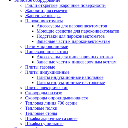
Тепловое оборудование
Грили открытые, жарочные поверхности
Жаровни для семечек
Жарочные шкафы
Пароконвектоматы
Аксессуары для пароконвектоматов
Моющие средства для пароконвектоматов
Подставки для пароконвектоматов
Запасные части к пароконвектоматам
Печи микроволновые
Пищеварочные котлы
Аксессуары для пищеварочных котлов
Запасные части к пищеварочным котлам
Плиты газовые
Плиты индукционные
Плиты индукционные напольные
Плиты индукционные настольные
Плиты электрические
Сковороды на газу
Сковороды опрокидывающиеся
Тепловая линия 700 серии
Тепловые полки
Тепловые столы
Шкафы жарочные газовые
Шкафы сушильные