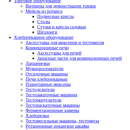
Торговое оборудование
Витрины для демонстрации товара
Мебель из ротанга
Подвесные кресла
Столы
Стулья и кресла садовые
Шезлонги
Хлебопекарное оборудование
Аксессуары для миксеров и тестомесов
Конвекционные печи
Аксессуары для печей
Запасные части для конвекционных печей
Лапшерезки
Мукопросеиватели
Отсадочные машины
Печи хлебопекарные
Планетарные миксеры
Тестоделители
Тестозакаточные машины
Тестоокруглители
Тестораскаточные машины
Ферментационные камеры
Хлеборезки
Тестомесильные машины, тестомесы
Ротационные пекарские шкафы