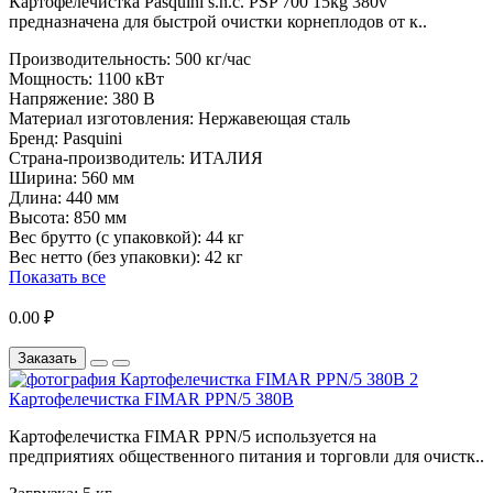
Картофелечистка Pasquini s.n.c. PSP 700 15kg 380v
предназначена для быстрой очистки корнеплодов от к..
Производительность:
500 кг/час
Мощность:
1100 кВт
Напряжение:
380 В
Материал изготовления:
Нержавеющая сталь
Бренд:
Pasquini
Страна-производитель:
ИТАЛИЯ
Ширина:
560 мм
Длина:
440 мм
Высота:
850 мм
Вес брутто (с упаковкой):
44 кг
Вес нетто (без упаковки):
42 кг
Показать все
0.00 ₽
Заказать
Картофелечистка FIMAR PPN/5 380В
Картофелечистка FIMAR PPN/5 используется на
предприятиях общественного питания и торговли для очистк..