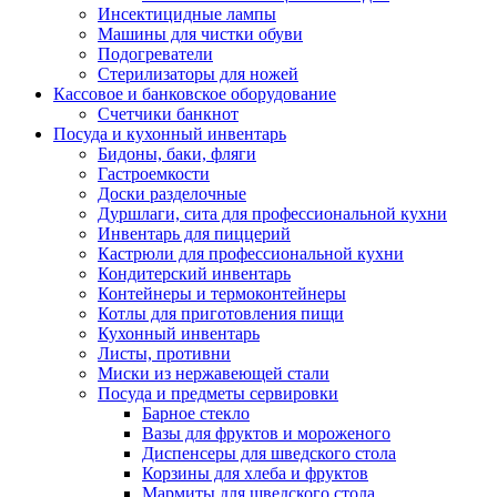
Инсектицидные лампы
Машины для чистки обуви
Подогреватели
Стерилизаторы для ножей
Кассовое и банковское оборудование
Счетчики банкнот
Посуда и кухонный инвентарь
Бидоны, баки, фляги
Гастроемкости
Доски разделочные
Дуршлаги, сита для профессиональной кухни
Инвентарь для пиццерий
Кастрюли для профессиональной кухни
Кондитерский инвентарь
Контейнеры и термоконтейнеры
Котлы для приготовления пищи
Кухонный инвентарь
Листы, противни
Миски из нержавеющей стали
Посуда и предметы сервировки
Барное стекло
Вазы для фруктов и мороженого
Диспенсеры для шведского стола
Корзины для хлеба и фруктов
Мармиты для шведского стола