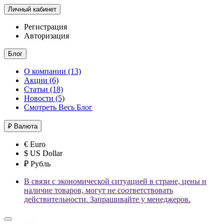
Личный кабинет
Регистрация
Авторизация
Блог
О компании (13)
Акции (6)
Статьи (18)
Новости (5)
Смотреть Весь Блог
₽
Валюта
€ Euro
$ US Dollar
₽ Рубль
В связи с экономической ситуацией в стране, цены и
наличие товаров, могут не соответствовать
действительности. Запрашивайте у менеджеров.