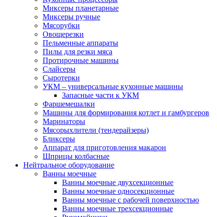
Миксеры планетарные
Миксеры ручные
Мясорубки
Овощерезки
Пельменные аппараты
Пилы для резки мяса
Протирочные машины
Слайсеры
Сыротерки
УКМ – универсальные кухонные машины
Запасные части к УКМ
Фаршемешалки
Машины для формирования котлет и гамбургеров
Маринаторы
Мясорыхлители (тендерайзеры)
Бликсеры
Аппарат для приготовления макарон
Шприцы колбасные
Нейтральное оборудование
Ванны моечные
Ванны моечные двухсекционные
Ванны моечные односекционные
Ванны моечные с рабочей поверхностью
Ванны моечные трехсекционные