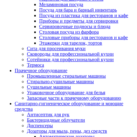
Меламиновая посуда
Посуда для бара и барный инвентарь
Посуда из пластика для ресторанов и кафе
Приборы и предметы для сервировки
Сервировочные подносы и блюда
Столовая посуда из фарфора
Столовые приборы для ресторанов и кафе
Этажерки для тарелок, тортов
Сита для просеивания муки
Сковороды для профессиональной кухни
Сотейники для профессиональной кухни
Термоса
Прачечное оборудование
Промышленные стиральные машины
Стирально-сушильные машины
Сушильные машины
Упаковочное оборудование для белья
Запасные части к прачечному оборудованию
Санитарно-гигиеническое оборудование и моющие
средства
Антисептик для рук
Бактерицидные облучатели
Диспенсеры
Дозаторы для мыла, пены, дез средств
Автоматические дозаторы