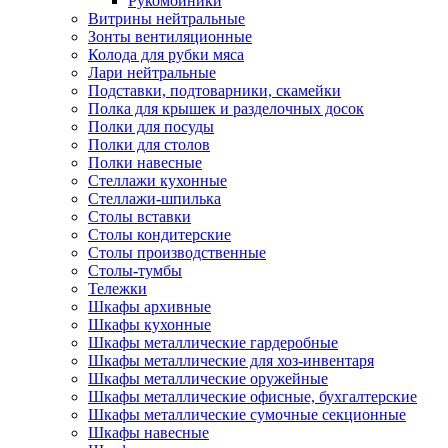
Рукомойники
Витрины нейтральные
Зонты вентиляционные
Колода для рубки мяса
Лари нейтральные
Подставки, подтоварники, скамейки
Полка для крышек и разделочных досок
Полки для посуды
Полки для столов
Полки навесные
Стеллажи кухонные
Стеллажи-шпилька
Столы вставки
Столы кондитерские
Столы производственные
Столы-тумбы
Тележки
Шкафы архивные
Шкафы кухонные
Шкафы металлические гардеробные
Шкафы металлические для хоз-инвентаря
Шкафы металлические оружейные
Шкафы металлические офисные, бухгалтерские
Шкафы металлические сумочные секционные
Шкафы навесные