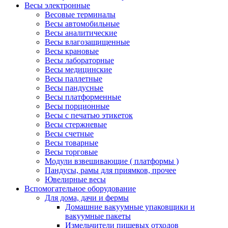
Весы электронные
Весовые терминалы
Весы автомобильные
Весы аналитические
Весы влагозащищенные
Весы крановые
Весы лабораторные
Весы медицинские
Весы паллетные
Весы пандусные
Весы платформенные
Весы порционные
Весы с печатью этикеток
Весы стержневые
Весы счетные
Весы товарные
Весы торговые
Модули взвешивающие ( платформы )
Пандусы, рамы для приямков, прочее
Ювелирные весы
Вспомогательное оборудование
Для дома, дачи и фермы
Домашние вакуумные упаковщики и
вакуумные пакеты
Измельчители пищевых отходов