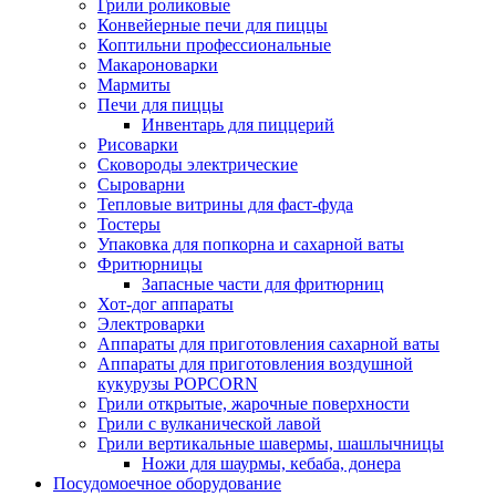
Грили роликовые
Конвейерные печи для пиццы
Коптильни профессиональные
Макароноварки
Мармиты
Печи для пиццы
Инвентарь для пиццерий
Рисоварки
Сковороды электрические
Сыроварни
Тепловые витрины для фаст-фуда
Тостеры
Упаковка для попкорна и сахарной ваты
Фритюрницы
Запасные части для фритюрниц
Хот-дог аппараты
Электроварки
Аппараты для приготовления сахарной ваты
Аппараты для приготовления воздушной
кукурузы POPCORN
Грили открытые, жарочные поверхности
Грили с вулканической лавой
Грили вертикальные шавермы, шашлычницы
Ножи для шаурмы, кебаба, донера
Посудомоечное оборудование