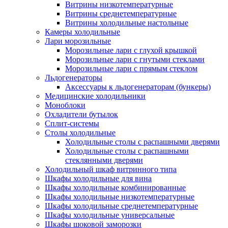
Витрины низкотемпературные
Витрины среднетемпературные
Витрины холодильные настольные
Камеры холодильные
Лари морозильные
Морозильные лари с глухой крышкой
Морозильные лари с гнутыми стеклами
Морозильные лари с прямым стеклом
Льдогенераторы
Аксессуары к льдогенераторам (бункеры)
Медицинские холодильники
Моноблоки
Охладители бутылок
Сплит-системы
Столы холодильные
Холодильные столы с распашными дверями
Холодильные столы с распашными
стеклянными дверями
Холодильный шкаф витринного типа
Шкафы холодильные для вина
Шкафы холодильные комбинированные
Шкафы холодильные низкотемпературные
Шкафы холодильные среднетемпературные
Шкафы холодильные универсальные
Шкафы шоковой заморозки