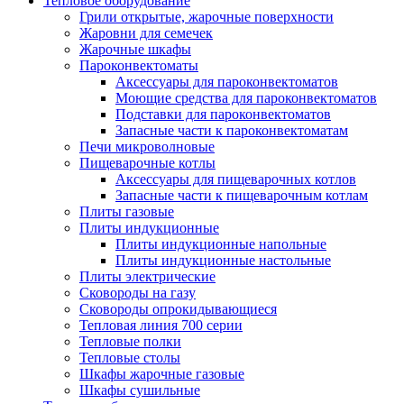
Тепловое оборудование
Грили открытые, жарочные поверхности
Жаровни для семечек
Жарочные шкафы
Пароконвектоматы
Аксессуары для пароконвектоматов
Моющие средства для пароконвектоматов
Подставки для пароконвектоматов
Запасные части к пароконвектоматам
Печи микроволновые
Пищеварочные котлы
Аксессуары для пищеварочных котлов
Запасные части к пищеварочным котлам
Плиты газовые
Плиты индукционные
Плиты индукционные напольные
Плиты индукционные настольные
Плиты электрические
Сковороды на газу
Сковороды опрокидывающиеся
Тепловая линия 700 серии
Тепловые полки
Тепловые столы
Шкафы жарочные газовые
Шкафы сушильные