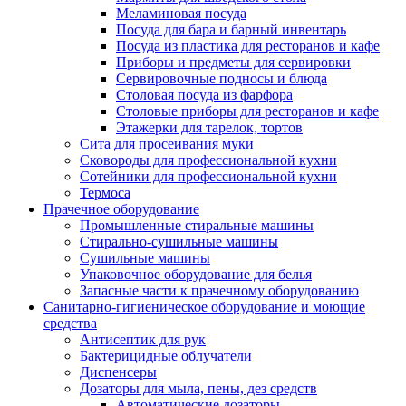
Меламиновая посуда
Посуда для бара и барный инвентарь
Посуда из пластика для ресторанов и кафе
Приборы и предметы для сервировки
Сервировочные подносы и блюда
Столовая посуда из фарфора
Столовые приборы для ресторанов и кафе
Этажерки для тарелок, тортов
Сита для просеивания муки
Сковороды для профессиональной кухни
Сотейники для профессиональной кухни
Термоса
Прачечное оборудование
Промышленные стиральные машины
Стирально-сушильные машины
Сушильные машины
Упаковочное оборудование для белья
Запасные части к прачечному оборудованию
Санитарно-гигиеническое оборудование и моющие
средства
Антисептик для рук
Бактерицидные облучатели
Диспенсеры
Дозаторы для мыла, пены, дез средств
Автоматические дозаторы