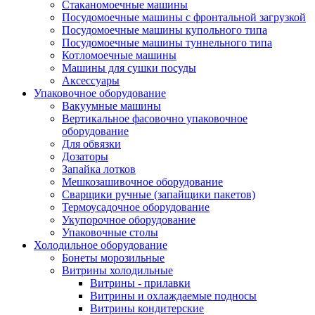
Стаканомоечные машины
Посудомоечные машины с фронтальной загрузкой
Посудомоечные машины купольного типа
Посудомоечные машины туннельного типа
Котломоечные машины
Машины для сушки посуды
Аксессуары
Упаковочное оборудование
Вакуумные машины
Вертикальное фасовочно упаковочное
оборудование
Для обвязки
Дозаторы
Запайка лотков
Мешкозашивочное оборудование
Сварщики ручные (запайщики пакетов)
Термоусадочное оборудование
Укупорочное оборудование
Упаковочные столы
Холодильное оборудование
Бонеты морозильные
Витрины холодильные
Витрины - прилавки
Витрины и охлаждаемые подносы
Витрины кондитерские