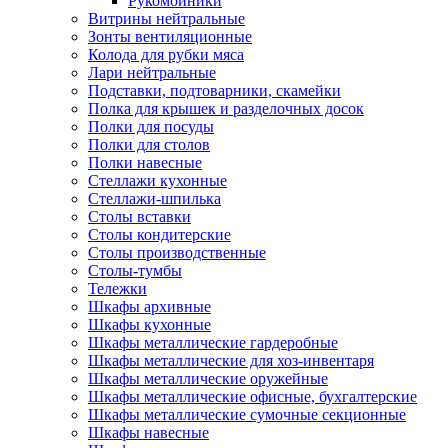
Рукомойники
Витрины нейтральные
Зонты вентиляционные
Колода для рубки мяса
Лари нейтральные
Подставки, подтоварники, скамейки
Полка для крышек и разделочных досок
Полки для посуды
Полки для столов
Полки навесные
Стеллажи кухонные
Стеллажи-шпилька
Столы вставки
Столы кондитерские
Столы производственные
Столы-тумбы
Тележки
Шкафы архивные
Шкафы кухонные
Шкафы металлические гардеробные
Шкафы металлические для хоз-инвентаря
Шкафы металлические оружейные
Шкафы металлические офисные, бухгалтерские
Шкафы металлические сумочные секционные
Шкафы навесные