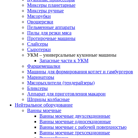
Миксеры планетарные
Миксеры ручные
Мясорубки
Овощерезки
Пельменные аппараты
Пилы для резки мяса
Протирочные машины
Слайсеры
Сыротерки
УКМ – универсальные кухонные машины
Запасные части к УКМ
Фаршемешалки
Машины для формирования котлет и гамбургеров
Маринаторы
Мясорыхлители (тендерайзеры)
Бликсеры
Аппарат для приготовления макарон
Шприцы колбасные
Нейтральное оборудование
Ванны моечные
Ванны моечные двухсекционные
Ванны моечные односекционные
Ванны моечные с рабочей поверхностью
Ванны моечные трехсекционные