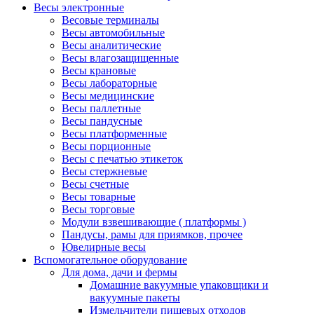
Весы электронные
Весовые терминалы
Весы автомобильные
Весы аналитические
Весы влагозащищенные
Весы крановые
Весы лабораторные
Весы медицинские
Весы паллетные
Весы пандусные
Весы платформенные
Весы порционные
Весы с печатью этикеток
Весы стержневые
Весы счетные
Весы товарные
Весы торговые
Модули взвешивающие ( платформы )
Пандусы, рамы для приямков, прочее
Ювелирные весы
Вспомогательное оборудование
Для дома, дачи и фермы
Домашние вакуумные упаковщики и
вакуумные пакеты
Измельчители пищевых отходов