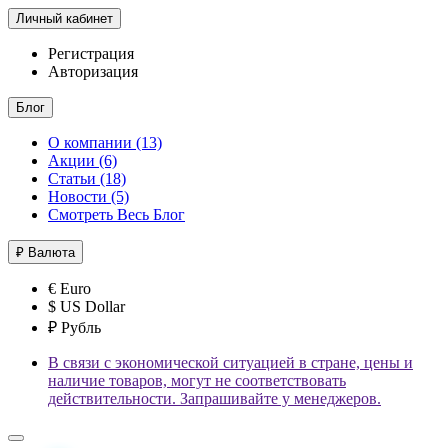
Личный кабинет
Регистрация
Авторизация
Блог
О компании (13)
Акции (6)
Статьи (18)
Новости (5)
Смотреть Весь Блог
₽
Валюта
€ Euro
$ US Dollar
₽ Рубль
В связи с экономической ситуацией в стране, цены и
наличие товаров, могут не соответствовать
действительности. Запрашивайте у менеджеров.