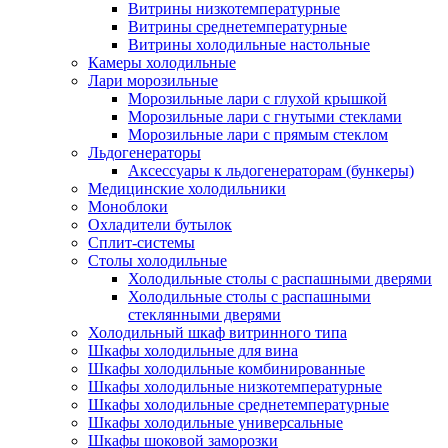
Витрины низкотемпературные
Витрины среднетемпературные
Витрины холодильные настольные
Камеры холодильные
Лари морозильные
Морозильные лари с глухой крышкой
Морозильные лари с гнутыми стеклами
Морозильные лари с прямым стеклом
Льдогенераторы
Аксессуары к льдогенераторам (бункеры)
Медицинские холодильники
Моноблоки
Охладители бутылок
Сплит-системы
Столы холодильные
Холодильные столы с распашными дверями
Холодильные столы с распашными
стеклянными дверями
Холодильный шкаф витринного типа
Шкафы холодильные для вина
Шкафы холодильные комбинированные
Шкафы холодильные низкотемпературные
Шкафы холодильные среднетемпературные
Шкафы холодильные универсальные
Шкафы шоковой заморозки