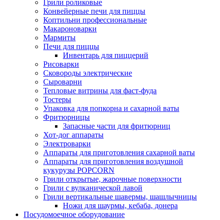
Грили роликовые
Конвейерные печи для пиццы
Коптильни профессиональные
Макароноварки
Мармиты
Печи для пиццы
Инвентарь для пиццерий
Рисоварки
Сковороды электрические
Сыроварни
Тепловые витрины для фаст-фуда
Тостеры
Упаковка для попкорна и сахарной ваты
Фритюрницы
Запасные части для фритюрниц
Хот-дог аппараты
Электроварки
Аппараты для приготовления сахарной ваты
Аппараты для приготовления воздушной
кукурузы POPCORN
Грили открытые, жарочные поверхности
Грили с вулканической лавой
Грили вертикальные шавермы, шашлычницы
Ножи для шаурмы, кебаба, донера
Посудомоечное оборудование