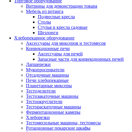
Торговое оборудование
Витрины для демонстрации товара
Мебель из ротанга
Подвесные кресла
Столы
Стулья и кресла садовые
Шезлонги
Хлебопекарное оборудование
Аксессуары для миксеров и тестомесов
Конвекционные печи
Аксессуары для печей
Запасные части для конвекционных печей
Лапшерезки
Мукопросеиватели
Отсадочные машины
Печи хлебопекарные
Планетарные миксеры
Тестоделители
Тестозакаточные машины
Тестоокруглители
Тестораскаточные машины
Ферментационные камеры
Хлеборезки
Тестомесильные машины, тестомесы
Ротационные пекарские шкафы