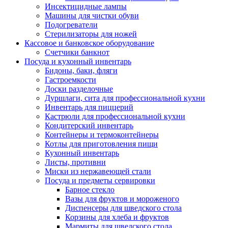
Инсектицидные лампы
Машины для чистки обуви
Подогреватели
Стерилизаторы для ножей
Кассовое и банковское оборудование
Счетчики банкнот
Посуда и кухонный инвентарь
Бидоны, баки, фляги
Гастроемкости
Доски разделочные
Дуршлаги, сита для профессиональной кухни
Инвентарь для пиццерий
Кастрюли для профессиональной кухни
Кондитерский инвентарь
Контейнеры и термоконтейнеры
Котлы для приготовления пищи
Кухонный инвентарь
Листы, противни
Миски из нержавеющей стали
Посуда и предметы сервировки
Барное стекло
Вазы для фруктов и мороженого
Диспенсеры для шведского стола
Корзины для хлеба и фруктов
Мармиты для шведского стола