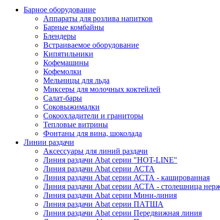
Барное оборудование
Аппараты для розлива напитков
Барные комбайны
Блендеры
Встраиваемое оборудование
Кипятильники
Кофемашины
Кофемолки
Мельницы для льда
Миксеры для молочных коктейлей
Салат-бары
Соковыжималки
Сокоохладители и граниторы
Тепловые витрины
Фонтаны для вина, шоколада
Линии раздачи
Аксессуары для линий раздачи
Линия раздачи Abat серии "HOT-LINE"
Линия раздачи Abat серии АСТА
Линия раздачи Abat серии АСТА - кашированная
Линия раздачи Abat серии АСТА - столешница нерж
Линия раздачи Abat серии Мини-линия
Линия раздачи Abat серии ПАТША
Линия раздачи Abat серии Передвижная линия