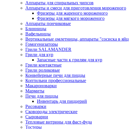
Аппараты для спиральных чипсов
Аппараты и смеси для приготовления мороженого
Фризеры для жареного мороженого
Фризеры для мягкого мороженого
Аппараты пончиковые
Блинницы
Вафельницы
Вертикальные омлетницы, аппараты "сосиска в яйц
Гомогенизаторы
Грили SALAMANDER
Грили для кур
Запасные части к грилям для кур
Грили контактные
Грили роликовые
Конвейерные печи для пиццы
Коптильни профессиональные
Макароноварки
Мармиты
Печи для пиццы
Инвентарь для пиццерий
Рисоварки
Сковороды электрические
Сыроварни
Тепловые витрины для фаст-фуда
Тостеры