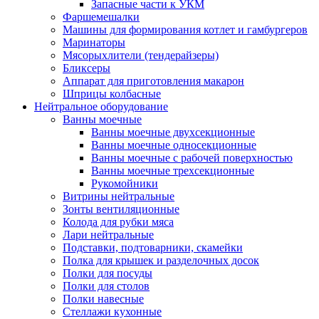
Запасные части к УКМ
Фаршемешалки
Машины для формирования котлет и гамбургеров
Маринаторы
Мясорыхлители (тендерайзеры)
Бликсеры
Аппарат для приготовления макарон
Шприцы колбасные
Нейтральное оборудование
Ванны моечные
Ванны моечные двухсекционные
Ванны моечные односекционные
Ванны моечные с рабочей поверхностью
Ванны моечные трехсекционные
Рукомойники
Витрины нейтральные
Зонты вентиляционные
Колода для рубки мяса
Лари нейтральные
Подставки, подтоварники, скамейки
Полка для крышек и разделочных досок
Полки для посуды
Полки для столов
Полки навесные
Стеллажи кухонные