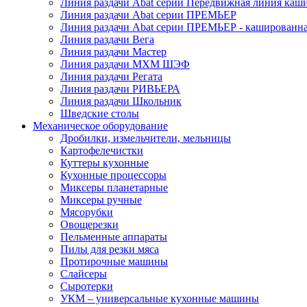
Линия раздачи Abat серии Передвижная линия каш
Линия раздачи Abat серии ПРЕМЬЕР
Линия раздачи Abat серии ПРЕМЬЕР - кашированн
Линия раздачи Вега
Линия раздачи Мастер
Линия раздачи МХМ ШЭФ
Линия раздачи Регата
Линия раздачи РИВЬЕРА
Линия раздачи Школьник
Шведские столы
Механическое оборудование
Дробилки, измельчители, мельницы
Картофелечистки
Куттеры кухонные
Кухонные процессоры
Миксеры планетарные
Миксеры ручные
Мясорубки
Овощерезки
Пельменные аппараты
Пилы для резки мяса
Протирочные машины
Слайсеры
Сыротерки
УКМ – универсальные кухонные машины