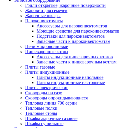
Тепловое оборудование
Грили открытые, жарочные поверхности
Жаровни для семечек
Жарочные шкафы
Пароконвектоматы
Аксессуары для пароконвектоматов
Моющие средства для пароконвектоматов
Подставки для пароконвектоматов
Запасные части к пароконвектоматам
Печи микроволновые
Пищеварочные котлы
Аксессуары для пищеварочных котлов
Запасные части к пищеварочным котлам
Плиты газовые
Плиты индукционные
Плиты индукционные напольные
Плиты индукционные настольные
Плиты электрические
Сковороды на газу
Сковороды опрокидывающиеся
Тепловая линия 700 серии
Тепловые полки
Тепловые столы
Шкафы жарочные газовые
Шкафы сушильные