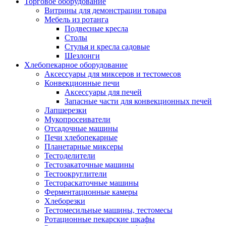
Торговое оборудование
Витрины для демонстрации товара
Мебель из ротанга
Подвесные кресла
Столы
Стулья и кресла садовые
Шезлонги
Хлебопекарное оборудование
Аксессуары для миксеров и тестомесов
Конвекционные печи
Аксессуары для печей
Запасные части для конвекционных печей
Лапшерезки
Мукопросеиватели
Отсадочные машины
Печи хлебопекарные
Планетарные миксеры
Тестоделители
Тестозакаточные машины
Тестоокруглители
Тестораскаточные машины
Ферментационные камеры
Хлеборезки
Тестомесильные машины, тестомесы
Ротационные пекарские шкафы