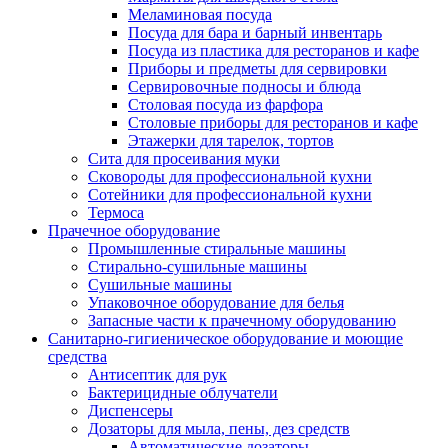
Меламиновая посуда
Посуда для бара и барный инвентарь
Посуда из пластика для ресторанов и кафе
Приборы и предметы для сервировки
Сервировочные подносы и блюда
Столовая посуда из фарфора
Столовые приборы для ресторанов и кафе
Этажерки для тарелок, тортов
Сита для просеивания муки
Сковороды для профессиональной кухни
Сотейники для профессиональной кухни
Термоса
Прачечное оборудование
Промышленные стиральные машины
Стирально-сушильные машины
Сушильные машины
Упаковочное оборудование для белья
Запасные части к прачечному оборудованию
Санитарно-гигиеническое оборудование и моющие
средства
Антисептик для рук
Бактерицидные облучатели
Диспенсеры
Дозаторы для мыла, пены, дез средств
Автоматические дозаторы