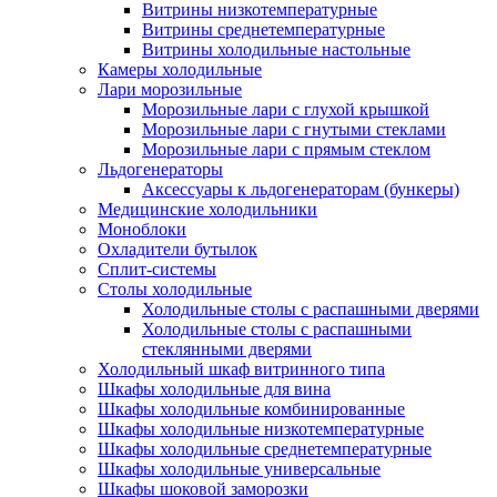
Витрины низкотемпературные
Витрины среднетемпературные
Витрины холодильные настольные
Камеры холодильные
Лари морозильные
Морозильные лари с глухой крышкой
Морозильные лари с гнутыми стеклами
Морозильные лари с прямым стеклом
Льдогенераторы
Аксессуары к льдогенераторам (бункеры)
Медицинские холодильники
Моноблоки
Охладители бутылок
Сплит-системы
Столы холодильные
Холодильные столы с распашными дверями
Холодильные столы с распашными
стеклянными дверями
Холодильный шкаф витринного типа
Шкафы холодильные для вина
Шкафы холодильные комбинированные
Шкафы холодильные низкотемпературные
Шкафы холодильные среднетемпературные
Шкафы холодильные универсальные
Шкафы шоковой заморозки