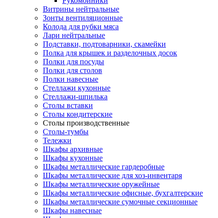
Рукомойники
Витрины нейтральные
Зонты вентиляционные
Колода для рубки мяса
Лари нейтральные
Подставки, подтоварники, скамейки
Полка для крышек и разделочных досок
Полки для посуды
Полки для столов
Полки навесные
Стеллажи кухонные
Стеллажи-шпилька
Столы вставки
Столы кондитерские
Столы производственные
Столы-тумбы
Тележки
Шкафы архивные
Шкафы кухонные
Шкафы металлические гардеробные
Шкафы металлические для хоз-инвентаря
Шкафы металлические оружейные
Шкафы металлические офисные, бухгалтерские
Шкафы металлические сумочные секционные
Шкафы навесные