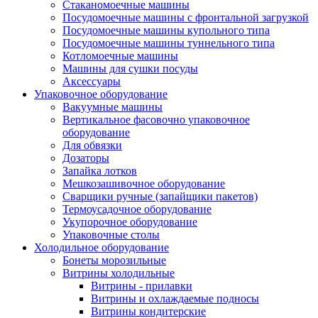
Стаканомоечные машины
Посудомоечные машины с фронтальной загрузкой
Посудомоечные машины купольного типа
Посудомоечные машины туннельного типа
Котломоечные машины
Машины для сушки посуды
Аксессуары
Упаковочное оборудование
Вакуумные машины
Вертикальное фасовочно упаковочное
оборудование
Для обвязки
Дозаторы
Запайка лотков
Мешкозашивочное оборудование
Сварщики ручные (запайщики пакетов)
Термоусадочное оборудование
Укупорочное оборудование
Упаковочные столы
Холодильное оборудование
Бонеты морозильные
Витрины холодильные
Витрины - прилавки
Витрины и охлаждаемые подносы
Витрины кондитерские