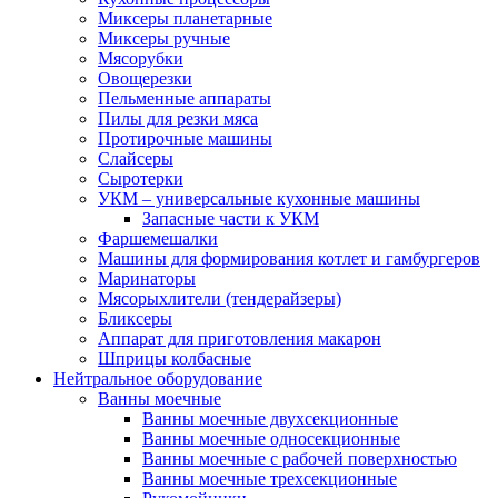
Миксеры планетарные
Миксеры ручные
Мясорубки
Овощерезки
Пельменные аппараты
Пилы для резки мяса
Протирочные машины
Слайсеры
Сыротерки
УКМ – универсальные кухонные машины
Запасные части к УКМ
Фаршемешалки
Машины для формирования котлет и гамбургеров
Маринаторы
Мясорыхлители (тендерайзеры)
Бликсеры
Аппарат для приготовления макарон
Шприцы колбасные
Нейтральное оборудование
Ванны моечные
Ванны моечные двухсекционные
Ванны моечные односекционные
Ванны моечные с рабочей поверхностью
Ванны моечные трехсекционные