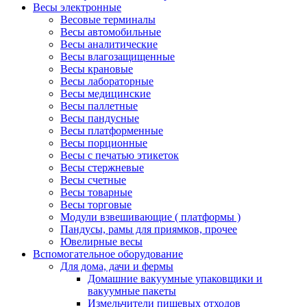
Весы электронные
Весовые терминалы
Весы автомобильные
Весы аналитические
Весы влагозащищенные
Весы крановые
Весы лабораторные
Весы медицинские
Весы паллетные
Весы пандусные
Весы платформенные
Весы порционные
Весы с печатью этикеток
Весы стержневые
Весы счетные
Весы товарные
Весы торговые
Модули взвешивающие ( платформы )
Пандусы, рамы для приямков, прочее
Ювелирные весы
Вспомогательное оборудование
Для дома, дачи и фермы
Домашние вакуумные упаковщики и
вакуумные пакеты
Измельчители пищевых отходов