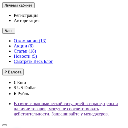
Личный кабинет
Регистрация
Авторизация
Блог
О компании (13)
Акции (6)
Статьи (18)
Новости (5)
Смотреть Весь Блог
₽
Валюта
€ Euro
$ US Dollar
₽ Рубль
В связи с экономической ситуацией в стране, цены и
наличие товаров, могут не соответствовать
действительности. Запрашивайте у менеджеров.