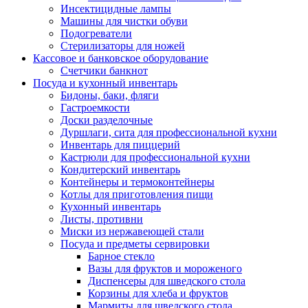
Инсектицидные лампы
Машины для чистки обуви
Подогреватели
Стерилизаторы для ножей
Кассовое и банковское оборудование
Счетчики банкнот
Посуда и кухонный инвентарь
Бидоны, баки, фляги
Гастроемкости
Доски разделочные
Дуршлаги, сита для профессиональной кухни
Инвентарь для пиццерий
Кастрюли для профессиональной кухни
Кондитерский инвентарь
Контейнеры и термоконтейнеры
Котлы для приготовления пищи
Кухонный инвентарь
Листы, противни
Миски из нержавеющей стали
Посуда и предметы сервировки
Барное стекло
Вазы для фруктов и мороженого
Диспенсеры для шведского стола
Корзины для хлеба и фруктов
Мармиты для шведского стола