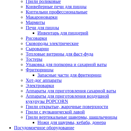
Грили роликовые
Конвейерные печи для пиццы
Коптильни профессиональные
Макароноварки
Мармиты
Печи для пиццы
Инвентарь для пиццерий
Рисоварки
Сковороды электрические
Сыроварни
Тепловые витрины для фаст-фуда
Тостеры
Упаковка для попкорна и сахарной ваты
Фритюрницы
Запасные части для фритюрниц
Хот-дог аппараты
Электроварки
Аппараты для приготовления сахарной ваты
Аппараты для приготовления воздушной
кукурузы POPCORN
Грили открытые, жарочные поверхности
Грили с вулканической лавой
Грили вертикальные шавермы, шашлычницы
Ножи для шаурмы, кебаба, донера
Посудомоечное оборудование