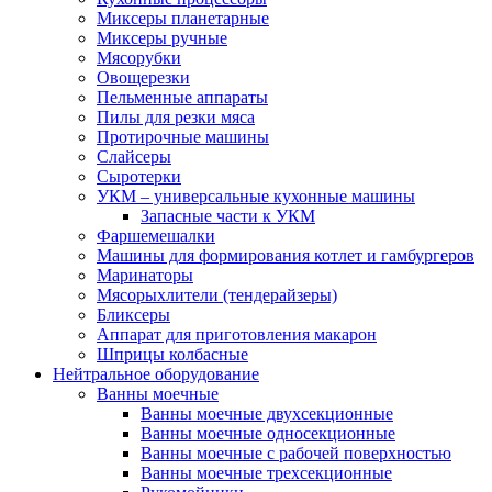
Миксеры планетарные
Миксеры ручные
Мясорубки
Овощерезки
Пельменные аппараты
Пилы для резки мяса
Протирочные машины
Слайсеры
Сыротерки
УКМ – универсальные кухонные машины
Запасные части к УКМ
Фаршемешалки
Машины для формирования котлет и гамбургеров
Маринаторы
Мясорыхлители (тендерайзеры)
Бликсеры
Аппарат для приготовления макарон
Шприцы колбасные
Нейтральное оборудование
Ванны моечные
Ванны моечные двухсекционные
Ванны моечные односекционные
Ванны моечные с рабочей поверхностью
Ванны моечные трехсекционные