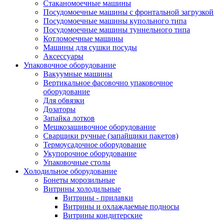
Стаканомоечные машины
Посудомоечные машины с фронтальной загрузкой
Посудомоечные машины купольного типа
Посудомоечные машины туннельного типа
Котломоечные машины
Машины для сушки посуды
Аксессуары
Упаковочное оборудование
Вакуумные машины
Вертикальное фасовочно упаковочное
оборудование
Для обвязки
Дозаторы
Запайка лотков
Мешкозашивочное оборудование
Сварщики ручные (запайщики пакетов)
Термоусадочное оборудование
Укупорочное оборудование
Упаковочные столы
Холодильное оборудование
Бонеты морозильные
Витрины холодильные
Витрины - прилавки
Витрины и охлаждаемые подносы
Витрины кондитерские