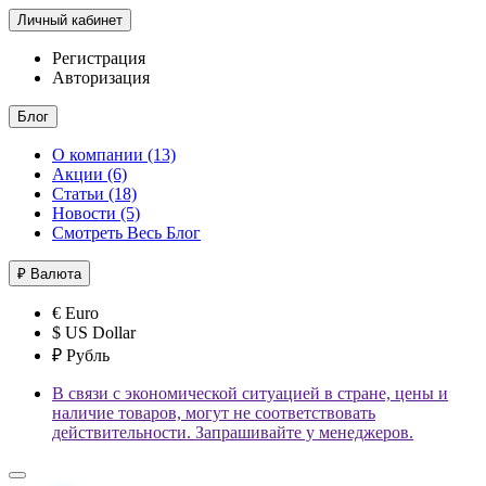
Личный кабинет
Регистрация
Авторизация
Блог
О компании (13)
Акции (6)
Статьи (18)
Новости (5)
Смотреть Весь Блог
₽
Валюта
€ Euro
$ US Dollar
₽ Рубль
В связи с экономической ситуацией в стране, цены и
наличие товаров, могут не соответствовать
действительности. Запрашивайте у менеджеров.