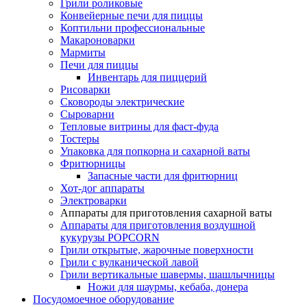
Грили роликовые
Конвейерные печи для пиццы
Коптильни профессиональные
Макароноварки
Мармиты
Печи для пиццы
Инвентарь для пиццерий
Рисоварки
Сковороды электрические
Сыроварни
Тепловые витрины для фаст-фуда
Тостеры
Упаковка для попкорна и сахарной ваты
Фритюрницы
Запасные части для фритюрниц
Хот-дог аппараты
Электроварки
Аппараты для приготовления сахарной ваты
Аппараты для приготовления воздушной
кукурузы POPCORN
Грили открытые, жарочные поверхности
Грили с вулканической лавой
Грили вертикальные шавермы, шашлычницы
Ножи для шаурмы, кебаба, донера
Посудомоечное оборудование