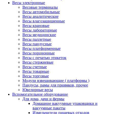
Весы электронные
Весовые терминалы
Весы автомобильные
Весы аналитические
Весы влагозащищенные
Весы крановые
Весы лабораторные
Весы медицинские
Весы паллетные
Весы пандусные
Весы платформенные
Весы порционные
Весы с печатью этикеток
Весы стержневые
Весы счетные
Весы товарные
Весы торговые
Модули взвешивающие ( платформы )
Пандусы, рамы для приямков, прочее
Ювелирные весы
Вспомогательное оборудование
Для дома, дачи и фермы
Домашние вакуумные упаковщики и
вакуумные пакеты
Измельчители пищевых отходов