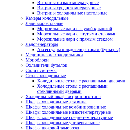
Витрины низкотемпературные
Витрины среднетемпературные
Витрины холодильные настольные
Камеры холодильные
Лари морозильные
Морозильные лари с глухой крышкой
Морозильные лари с гнутыми стеклами
Морозильные лари с прямым стеклом
Льдогенераторы
Аксессуары к льдогенераторам (бункеры)
Медицинские холодильники
Моноблоки
Охладители бутылок
Сплит-системы
Столы холодильные
Холодильные столы с распашными дверями
Холодильные столы с распашными
стеклянными дверями
Холодильный шкаф витринного типа
Шкафы холодильные для вина
Шкафы холодильные комбинированные
Шкафы холодильные низкотемпературные
Шкафы холодильные среднетемпературные
Шкафы холодильные универсальные
Шкафы шоковой заморозки