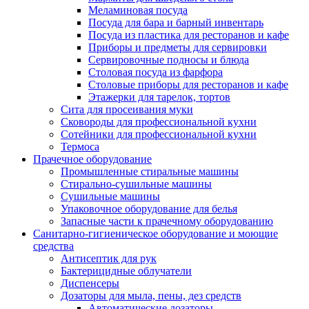
Меламиновая посуда
Посуда для бара и барный инвентарь
Посуда из пластика для ресторанов и кафе
Приборы и предметы для сервировки
Сервировочные подносы и блюда
Столовая посуда из фарфора
Столовые приборы для ресторанов и кафе
Этажерки для тарелок, тортов
Сита для просеивания муки
Сковороды для профессиональной кухни
Сотейники для профессиональной кухни
Термоса
Прачечное оборудование
Промышленные стиральные машины
Стирально-сушильные машины
Сушильные машины
Упаковочное оборудование для белья
Запасные части к прачечному оборудованию
Санитарно-гигиеническое оборудование и моющие
средства
Антисептик для рук
Бактерицидные облучатели
Диспенсеры
Дозаторы для мыла, пены, дез средств
Автоматические дозаторы