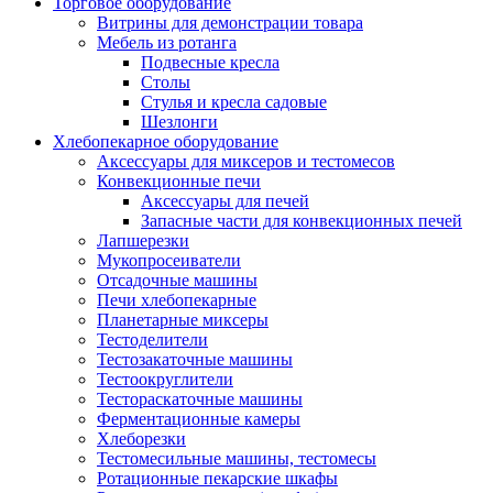
Торговое оборудование
Витрины для демонстрации товара
Мебель из ротанга
Подвесные кресла
Столы
Стулья и кресла садовые
Шезлонги
Хлебопекарное оборудование
Аксессуары для миксеров и тестомесов
Конвекционные печи
Аксессуары для печей
Запасные части для конвекционных печей
Лапшерезки
Мукопросеиватели
Отсадочные машины
Печи хлебопекарные
Планетарные миксеры
Тестоделители
Тестозакаточные машины
Тестоокруглители
Тестораскаточные машины
Ферментационные камеры
Хлеборезки
Тестомесильные машины, тестомесы
Ротационные пекарские шкафы