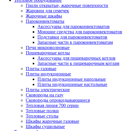
Тепловое оборудование
Грили открытые, жарочные поверхности
Жаровни для семечек
Жарочные шкафы
Пароконвектоматы
Аксессуары для пароконвектоматов
Моющие средства для пароконвектоматов
Подставки для пароконвектоматов
Запасные части к пароконвектоматам
Печи микроволновые
Пищеварочные котлы
Аксессуары для пищеварочных котлов
Запасные части к пищеварочным котлам
Плиты газовые
Плиты индукционные
Плиты индукционные напольные
Плиты индукционные настольные
Плиты электрические
Сковороды на газу
Сковороды опрокидывающиеся
Тепловая линия 700 серии
Тепловые полки
Тепловые столы
Шкафы жарочные газовые
Шкафы сушильные