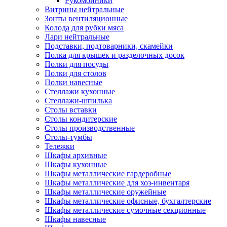
Рукомойники
Витрины нейтральные
Зонты вентиляционные
Колода для рубки мяса
Лари нейтральные
Подставки, подтоварники, скамейки
Полка для крышек и разделочных досок
Полки для посуды
Полки для столов
Полки навесные
Стеллажи кухонные
Стеллажи-шпилька
Столы вставки
Столы кондитерские
Столы производственные
Столы-тумбы
Тележки
Шкафы архивные
Шкафы кухонные
Шкафы металлические гардеробные
Шкафы металлические для хоз-инвентаря
Шкафы металлические оружейные
Шкафы металлические офисные, бухгалтерские
Шкафы металлические сумочные секционные
Шкафы навесные