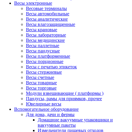
Весы электронные
Весовые терминалы
Весы автомобильные
Весы аналитические
Весы влагозащищенные
Весы крановые
Весы лабораторные
Весы медицинские
Весы паллетные
Весы пандусные
Весы платформенные
Весы порционные
Весы с печатью этикеток
Весы стержневые
Весы счетные
Весы товарные
Весы торговые
Модули взвешивающие ( платформы )
Пандусы, рамы для приямков, прочее
Ювелирные весы
Вспомогательное оборудование
Для дома, дачи и фермы
Домашние вакуумные упаковщики и
вакуумные пакеты
Измельчители пищевых отходов