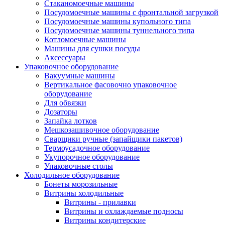
Стаканомоечные машины
Посудомоечные машины с фронтальной загрузкой
Посудомоечные машины купольного типа
Посудомоечные машины туннельного типа
Котломоечные машины
Машины для сушки посуды
Аксессуары
Упаковочное оборудование
Вакуумные машины
Вертикальное фасовочно упаковочное
оборудование
Для обвязки
Дозаторы
Запайка лотков
Мешкозашивочное оборудование
Сварщики ручные (запайщики пакетов)
Термоусадочное оборудование
Укупорочное оборудование
Упаковочные столы
Холодильное оборудование
Бонеты морозильные
Витрины холодильные
Витрины - прилавки
Витрины и охлаждаемые подносы
Витрины кондитерские