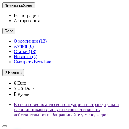
Личный кабинет
Регистрация
Авторизация
Блог
О компании (13)
Акции (6)
Статьи (18)
Новости (5)
Смотреть Весь Блог
₽
Валюта
€ Euro
$ US Dollar
₽ Рубль
В связи с экономической ситуацией в стране, цены и
наличие товаров, могут не соответствовать
действительности. Запрашивайте у менеджеров.