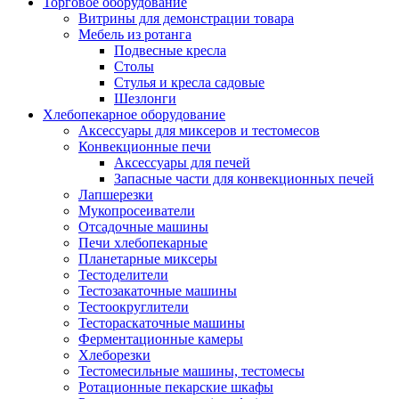
Торговое оборудование
Витрины для демонстрации товара
Мебель из ротанга
Подвесные кресла
Столы
Стулья и кресла садовые
Шезлонги
Хлебопекарное оборудование
Аксессуары для миксеров и тестомесов
Конвекционные печи
Аксессуары для печей
Запасные части для конвекционных печей
Лапшерезки
Мукопросеиватели
Отсадочные машины
Печи хлебопекарные
Планетарные миксеры
Тестоделители
Тестозакаточные машины
Тестоокруглители
Тестораскаточные машины
Ферментационные камеры
Хлеборезки
Тестомесильные машины, тестомесы
Ротационные пекарские шкафы