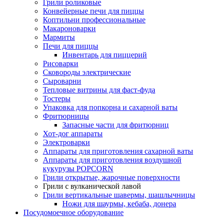
Грили роликовые
Конвейерные печи для пиццы
Коптильни профессиональные
Макароноварки
Мармиты
Печи для пиццы
Инвентарь для пиццерий
Рисоварки
Сковороды электрические
Сыроварни
Тепловые витрины для фаст-фуда
Тостеры
Упаковка для попкорна и сахарной ваты
Фритюрницы
Запасные части для фритюрниц
Хот-дог аппараты
Электроварки
Аппараты для приготовления сахарной ваты
Аппараты для приготовления воздушной
кукурузы POPCORN
Грили открытые, жарочные поверхности
Грили с вулканической лавой
Грили вертикальные шавермы, шашлычницы
Ножи для шаурмы, кебаба, донера
Посудомоечное оборудование