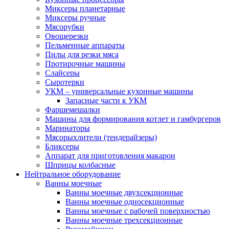
Миксеры планетарные
Миксеры ручные
Мясорубки
Овощерезки
Пельменные аппараты
Пилы для резки мяса
Протирочные машины
Слайсеры
Сыротерки
УКМ – универсальные кухонные машины
Запасные части к УКМ
Фаршемешалки
Машины для формирования котлет и гамбургеров
Маринаторы
Мясорыхлители (тендерайзеры)
Бликсеры
Аппарат для приготовления макарон
Шприцы колбасные
Нейтральное оборудование
Ванны моечные
Ванны моечные двухсекционные
Ванны моечные односекционные
Ванны моечные с рабочей поверхностью
Ванны моечные трехсекционные