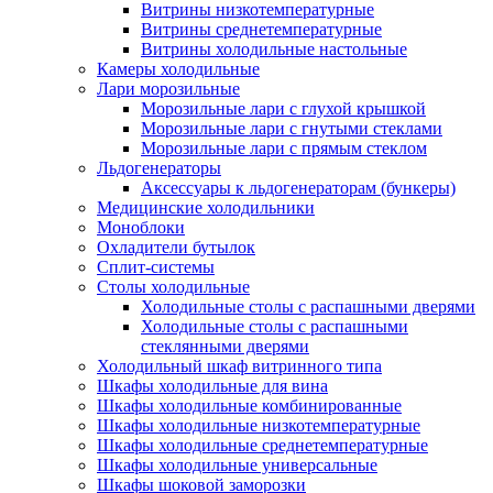
Витрины низкотемпературные
Витрины среднетемпературные
Витрины холодильные настольные
Камеры холодильные
Лари морозильные
Морозильные лари с глухой крышкой
Морозильные лари с гнутыми стеклами
Морозильные лари с прямым стеклом
Льдогенераторы
Аксессуары к льдогенераторам (бункеры)
Медицинские холодильники
Моноблоки
Охладители бутылок
Сплит-системы
Столы холодильные
Холодильные столы с распашными дверями
Холодильные столы с распашными
стеклянными дверями
Холодильный шкаф витринного типа
Шкафы холодильные для вина
Шкафы холодильные комбинированные
Шкафы холодильные низкотемпературные
Шкафы холодильные среднетемпературные
Шкафы холодильные универсальные
Шкафы шоковой заморозки