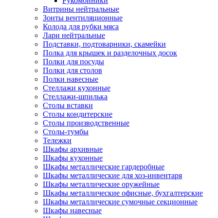
Рукомойники
Витрины нейтральные
Зонты вентиляционные
Колода для рубки мяса
Лари нейтральные
Подставки, подтоварники, скамейки
Полка для крышек и разделочных досок
Полки для посуды
Полки для столов
Полки навесные
Стеллажи кухонные
Стеллажи-шпилька
Столы вставки
Столы кондитерские
Столы производственные
Столы-тумбы
Тележки
Шкафы архивные
Шкафы кухонные
Шкафы металлические гардеробные
Шкафы металлические для хоз-инвентаря
Шкафы металлические оружейные
Шкафы металлические офисные, бухгалтерские
Шкафы металлические сумочные секционные
Шкафы навесные