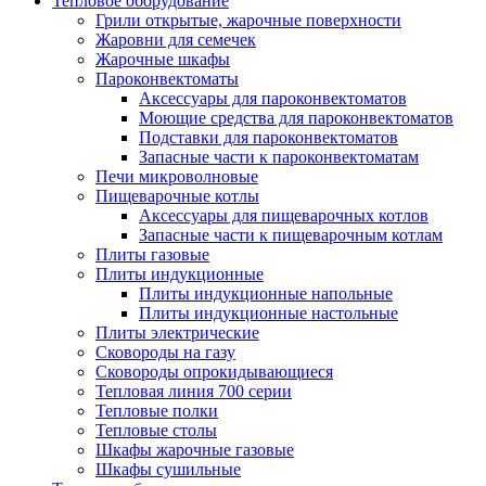
Тепловое оборудование
Грили открытые, жарочные поверхности
Жаровни для семечек
Жарочные шкафы
Пароконвектоматы
Аксессуары для пароконвектоматов
Моющие средства для пароконвектоматов
Подставки для пароконвектоматов
Запасные части к пароконвектоматам
Печи микроволновые
Пищеварочные котлы
Аксессуары для пищеварочных котлов
Запасные части к пищеварочным котлам
Плиты газовые
Плиты индукционные
Плиты индукционные напольные
Плиты индукционные настольные
Плиты электрические
Сковороды на газу
Сковороды опрокидывающиеся
Тепловая линия 700 серии
Тепловые полки
Тепловые столы
Шкафы жарочные газовые
Шкафы сушильные