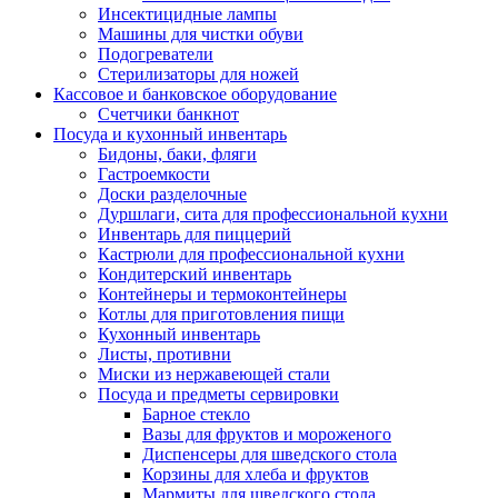
Инсектицидные лампы
Машины для чистки обуви
Подогреватели
Стерилизаторы для ножей
Кассовое и банковское оборудование
Счетчики банкнот
Посуда и кухонный инвентарь
Бидоны, баки, фляги
Гастроемкости
Доски разделочные
Дуршлаги, сита для профессиональной кухни
Инвентарь для пиццерий
Кастрюли для профессиональной кухни
Кондитерский инвентарь
Контейнеры и термоконтейнеры
Котлы для приготовления пищи
Кухонный инвентарь
Листы, противни
Миски из нержавеющей стали
Посуда и предметы сервировки
Барное стекло
Вазы для фруктов и мороженого
Диспенсеры для шведского стола
Корзины для хлеба и фруктов
Мармиты для шведского стола