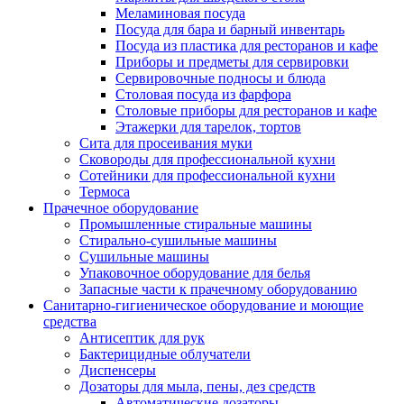
Меламиновая посуда
Посуда для бара и барный инвентарь
Посуда из пластика для ресторанов и кафе
Приборы и предметы для сервировки
Сервировочные подносы и блюда
Столовая посуда из фарфора
Столовые приборы для ресторанов и кафе
Этажерки для тарелок, тортов
Сита для просеивания муки
Сковороды для профессиональной кухни
Сотейники для профессиональной кухни
Термоса
Прачечное оборудование
Промышленные стиральные машины
Стирально-сушильные машины
Сушильные машины
Упаковочное оборудование для белья
Запасные части к прачечному оборудованию
Санитарно-гигиеническое оборудование и моющие
средства
Антисептик для рук
Бактерицидные облучатели
Диспенсеры
Дозаторы для мыла, пены, дез средств
Автоматические дозаторы