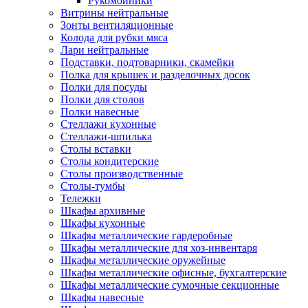
Рукомойники
Витрины нейтральные
Зонты вентиляционные
Колода для рубки мяса
Лари нейтральные
Подставки, подтоварники, скамейки
Полка для крышек и разделочных досок
Полки для посуды
Полки для столов
Полки навесные
Стеллажи кухонные
Стеллажи-шпилька
Столы вставки
Столы кондитерские
Столы производственные
Столы-тумбы
Тележки
Шкафы архивные
Шкафы кухонные
Шкафы металлические гардеробные
Шкафы металлические для хоз-инвентаря
Шкафы металлические оружейные
Шкафы металлические офисные, бухгалтерские
Шкафы металлические сумочные секционные
Шкафы навесные