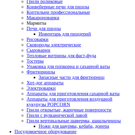
Грили роликовые
Конвейерные печи для пиццы
Коптильни профессиональные
Макароноварки
Мармиты
Печи для пиццы
Инвентарь для пиццерий
Рисоварки
Сковороды электрические
Сыроварни
Тепловые витрины для фаст-фуда
Тостеры
Упаковка для попкорна и сахарной ваты
Фритюрницы
Запасные части для фритюрниц
Хот-дог аппараты
Электроварки
Аппараты для приготовления сахарной ваты
Аппараты для приготовления воздушной
кукурузы POPCORN
Грили открытые, жарочные поверхности
Грили с вулканической лавой
Грили вертикальные шавермы, шашлычницы
Ножи для шаурмы, кебаба, донера
Посудомоечное оборудование