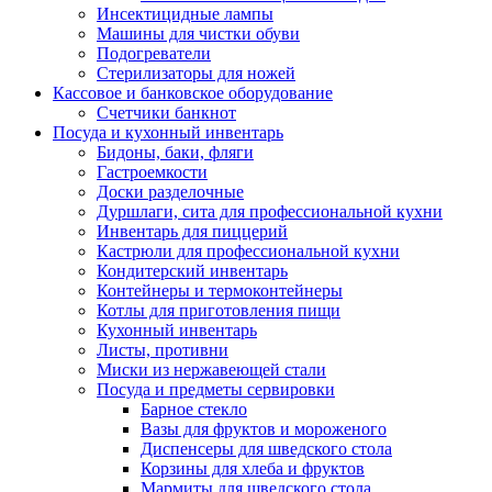
Инсектицидные лампы
Машины для чистки обуви
Подогреватели
Стерилизаторы для ножей
Кассовое и банковское оборудование
Счетчики банкнот
Посуда и кухонный инвентарь
Бидоны, баки, фляги
Гастроемкости
Доски разделочные
Дуршлаги, сита для профессиональной кухни
Инвентарь для пиццерий
Кастрюли для профессиональной кухни
Кондитерский инвентарь
Контейнеры и термоконтейнеры
Котлы для приготовления пищи
Кухонный инвентарь
Листы, противни
Миски из нержавеющей стали
Посуда и предметы сервировки
Барное стекло
Вазы для фруктов и мороженого
Диспенсеры для шведского стола
Корзины для хлеба и фруктов
Мармиты для шведского стола