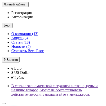
Личный кабинет
Регистрация
Авторизация
Блог
О компании (13)
Акции (6)
Статьи (18)
Новости (5)
Смотреть Весь Блог
₽
Валюта
€ Euro
$ US Dollar
₽ Рубль
В связи с экономической ситуацией в стране, цены и
наличие товаров, могут не соответствовать
действительности. Запрашивайте у менеджеров.