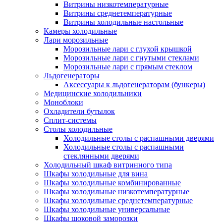
Витрины низкотемпературные
Витрины среднетемпературные
Витрины холодильные настольные
Камеры холодильные
Лари морозильные
Морозильные лари с глухой крышкой
Морозильные лари с гнутыми стеклами
Морозильные лари с прямым стеклом
Льдогенераторы
Аксессуары к льдогенераторам (бункеры)
Медицинские холодильники
Моноблоки
Охладители бутылок
Сплит-системы
Столы холодильные
Холодильные столы с распашными дверями
Холодильные столы с распашными
стеклянными дверями
Холодильный шкаф витринного типа
Шкафы холодильные для вина
Шкафы холодильные комбинированные
Шкафы холодильные низкотемпературные
Шкафы холодильные среднетемпературные
Шкафы холодильные универсальные
Шкафы шоковой заморозки