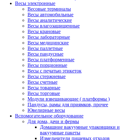
Весы электронные
Весовые терминалы
Весы автомобильные
Весы аналитические
Весы влагозащищенные
Весы крановые
Весы лабораторные
Весы медицинские
Весы паллетные
Весы пандусные
Весы платформенные
Весы порционные
Весы с печатью этикеток
Весы стержневые
Весы счетные
Весы товарные
Весы торговые
Модули взвешивающие ( платформы )
Пандусы, рамы для приямков, прочее
Ювелирные весы
Вспомогательное оборудование
Для дома, дачи и фермы
Домашние вакуумные упаковщики и
вакуумные пакеты
Измельчители пищевых отходов