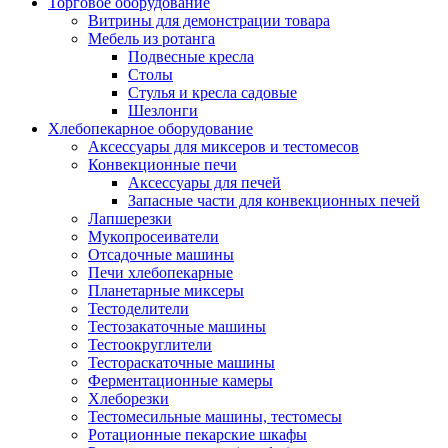
Торговое оборудование
Витрины для демонстрации товара
Мебель из ротанга
Подвесные кресла
Столы
Стулья и кресла садовые
Шезлонги
Хлебопекарное оборудование
Аксессуары для миксеров и тестомесов
Конвекционные печи
Аксессуары для печей
Запасные части для конвекционных печей
Лапшерезки
Мукопросеиватели
Отсадочные машины
Печи хлебопекарные
Планетарные миксеры
Тестоделители
Тестозакаточные машины
Тестоокруглители
Тестораскаточные машины
Ферментационные камеры
Хлеборезки
Тестомесильные машины, тестомесы
Ротационные пекарские шкафы