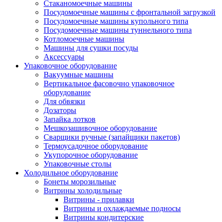
Стаканомоечные машины
Посудомоечные машины с фронтальной загрузкой
Посудомоечные машины купольного типа
Посудомоечные машины туннельного типа
Котломоечные машины
Машины для сушки посуды
Аксессуары
Упаковочное оборудование
Вакуумные машины
Вертикальное фасовочно упаковочное
оборудование
Для обвязки
Дозаторы
Запайка лотков
Мешкозашивочное оборудование
Сварщики ручные (запайщики пакетов)
Термоусадочное оборудование
Укупорочное оборудование
Упаковочные столы
Холодильное оборудование
Бонеты морозильные
Витрины холодильные
Витрины - прилавки
Витрины и охлаждаемые подносы
Витрины кондитерские