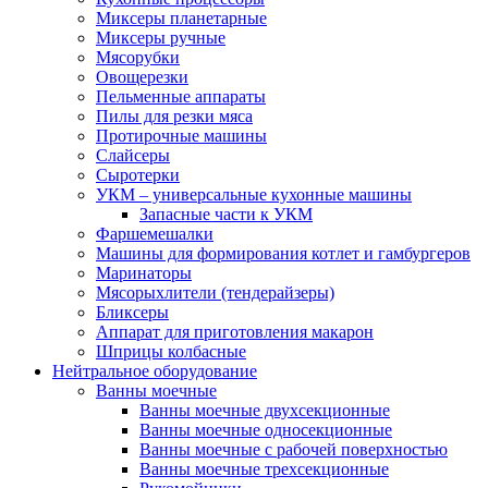
Миксеры планетарные
Миксеры ручные
Мясорубки
Овощерезки
Пельменные аппараты
Пилы для резки мяса
Протирочные машины
Слайсеры
Сыротерки
УКМ – универсальные кухонные машины
Запасные части к УКМ
Фаршемешалки
Машины для формирования котлет и гамбургеров
Маринаторы
Мясорыхлители (тендерайзеры)
Бликсеры
Аппарат для приготовления макарон
Шприцы колбасные
Нейтральное оборудование
Ванны моечные
Ванны моечные двухсекционные
Ванны моечные односекционные
Ванны моечные с рабочей поверхностью
Ванны моечные трехсекционные