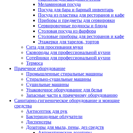
Меламиновая посуда
Посуда для бара и барный инвентарь
Посуда из пластика для ресторанов и кафе
Приборы и предметы для сервировки
Сервировочные подносы и блюда
Столовая посуда из фарфора
Столовые приборы для ресторанов и кафе
Этажерки для тарелок, тортов
Сита для просеивания муки
Сковороды для профессиональной кухни
Сотейники для профессиональной кухни
Термоса
Прачечное оборудование
Промышленные стиральные машины
Стирально-сушильные машины
Сушильные машины
Упаковочное оборудование для белья
Запасные части к прачечному оборудованию
Санитарно-гигиеническое оборудование и моющие
средства
Антисептик для рук
Бактерицидные облучатели
Диспенсеры
Дозаторы для мыла, пены, дез средств
Автоматические дозаторы