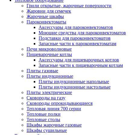
Тепловое оборудование
Грили открытые, жарочные поверхности
Жаровни для семечек
Жарочные шкафы
Пароконвектоматы
Аксессуары для пароконвектоматов
Моющие средства для пароконвектоматов
Подставки для пароконвектоматов
Запасные части к пароконвектоматам
Печи микроволновые
Пищеварочные котлы
Аксессуары для пищеварочных котлов
Запасные части к пищеварочным котлам
Плиты газовые
Плиты индукционные
Плиты индукционные напольные
Плиты индукционные настольные
Плиты электрические
Сковороды на газу
Сковороды опрокидывающиеся
Тепловая линия 700 серии
Тепловые полки
Тепловые столы
Шкафы жарочные газовые
Шкафы сушильные