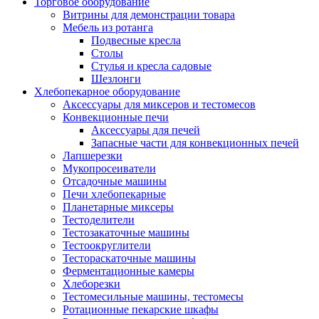
Торговое оборудование
Витрины для демонстрации товара
Мебель из ротанга
Подвесные кресла
Столы
Стулья и кресла садовые
Шезлонги
Хлебопекарное оборудование
Аксессуары для миксеров и тестомесов
Конвекционные печи
Аксессуары для печей
Запасные части для конвекционных печей
Лапшерезки
Мукопросеиватели
Отсадочные машины
Печи хлебопекарные
Планетарные миксеры
Тестоделители
Тестозакаточные машины
Тестоокруглители
Тестораскаточные машины
Ферментационные камеры
Хлеборезки
Тестомесильные машины, тестомесы
Ротационные пекарские шкафы