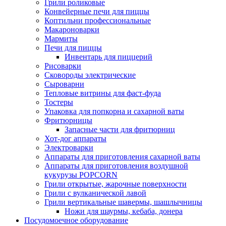
Грили роликовые
Конвейерные печи для пиццы
Коптильни профессиональные
Макароноварки
Мармиты
Печи для пиццы
Инвентарь для пиццерий
Рисоварки
Сковороды электрические
Сыроварни
Тепловые витрины для фаст-фуда
Тостеры
Упаковка для попкорна и сахарной ваты
Фритюрницы
Запасные части для фритюрниц
Хот-дог аппараты
Электроварки
Аппараты для приготовления сахарной ваты
Аппараты для приготовления воздушной
кукурузы POPCORN
Грили открытые, жарочные поверхности
Грили с вулканической лавой
Грили вертикальные шавермы, шашлычницы
Ножи для шаурмы, кебаба, донера
Посудомоечное оборудование