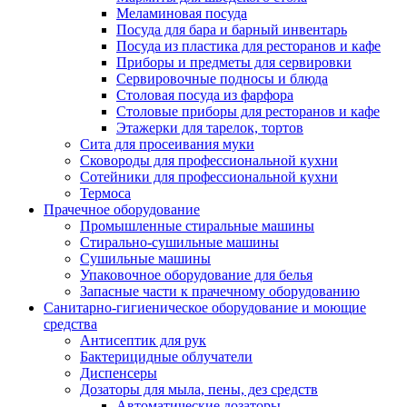
Меламиновая посуда
Посуда для бара и барный инвентарь
Посуда из пластика для ресторанов и кафе
Приборы и предметы для сервировки
Сервировочные подносы и блюда
Столовая посуда из фарфора
Столовые приборы для ресторанов и кафе
Этажерки для тарелок, тортов
Сита для просеивания муки
Сковороды для профессиональной кухни
Сотейники для профессиональной кухни
Термоса
Прачечное оборудование
Промышленные стиральные машины
Стирально-сушильные машины
Сушильные машины
Упаковочное оборудование для белья
Запасные части к прачечному оборудованию
Санитарно-гигиеническое оборудование и моющие
средства
Антисептик для рук
Бактерицидные облучатели
Диспенсеры
Дозаторы для мыла, пены, дез средств
Автоматические дозаторы