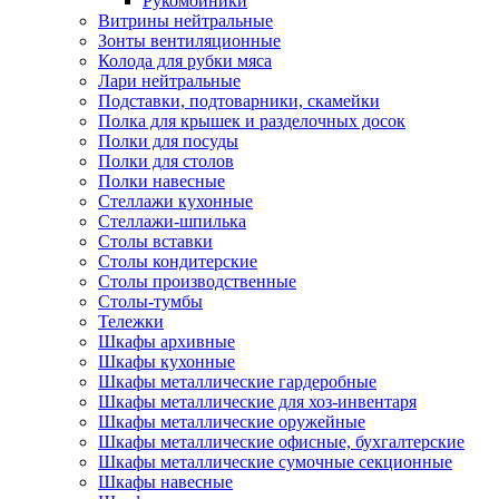
Рукомойники
Витрины нейтральные
Зонты вентиляционные
Колода для рубки мяса
Лари нейтральные
Подставки, подтоварники, скамейки
Полка для крышек и разделочных досок
Полки для посуды
Полки для столов
Полки навесные
Стеллажи кухонные
Стеллажи-шпилька
Столы вставки
Столы кондитерские
Столы производственные
Столы-тумбы
Тележки
Шкафы архивные
Шкафы кухонные
Шкафы металлические гардеробные
Шкафы металлические для хоз-инвентаря
Шкафы металлические оружейные
Шкафы металлические офисные, бухгалтерские
Шкафы металлические сумочные секционные
Шкафы навесные