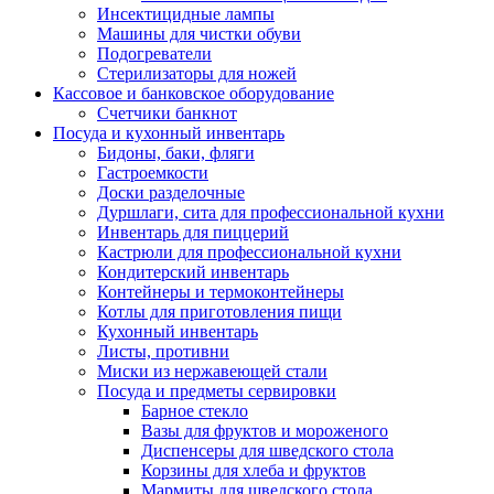
Инсектицидные лампы
Машины для чистки обуви
Подогреватели
Стерилизаторы для ножей
Кассовое и банковское оборудование
Счетчики банкнот
Посуда и кухонный инвентарь
Бидоны, баки, фляги
Гастроемкости
Доски разделочные
Дуршлаги, сита для профессиональной кухни
Инвентарь для пиццерий
Кастрюли для профессиональной кухни
Кондитерский инвентарь
Контейнеры и термоконтейнеры
Котлы для приготовления пищи
Кухонный инвентарь
Листы, противни
Миски из нержавеющей стали
Посуда и предметы сервировки
Барное стекло
Вазы для фруктов и мороженого
Диспенсеры для шведского стола
Корзины для хлеба и фруктов
Мармиты для шведского стола