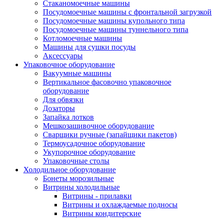
Стаканомоечные машины
Посудомоечные машины с фронтальной загрузкой
Посудомоечные машины купольного типа
Посудомоечные машины туннельного типа
Котломоечные машины
Машины для сушки посуды
Аксессуары
Упаковочное оборудование
Вакуумные машины
Вертикальное фасовочно упаковочное
оборудование
Для обвязки
Дозаторы
Запайка лотков
Мешкозашивочное оборудование
Сварщики ручные (запайщики пакетов)
Термоусадочное оборудование
Укупорочное оборудование
Упаковочные столы
Холодильное оборудование
Бонеты морозильные
Витрины холодильные
Витрины - прилавки
Витрины и охлаждаемые подносы
Витрины кондитерские