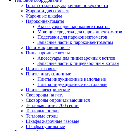
Тепловое оборудование
Грили открытые, жарочные поверхности
Жаровни для семечек
Жарочные шкафы
Пароконвектоматы
Аксессуары для пароконвектоматов
Моющие средства для пароконвектоматов
Подставки для пароконвектоматов
Запасные части к пароконвектоматам
Печи микроволновые
Пищеварочные котлы
Аксессуары для пищеварочных котлов
Запасные части к пищеварочным котлам
Плиты газовые
Плиты индукционные
Плиты индукционные напольные
Плиты индукционные настольные
Плиты электрические
Сковороды на газу
Сковороды опрокидывающиеся
Тепловая линия 700 серии
Тепловые полки
Тепловые столы
Шкафы жарочные газовые
Шкафы сушильные