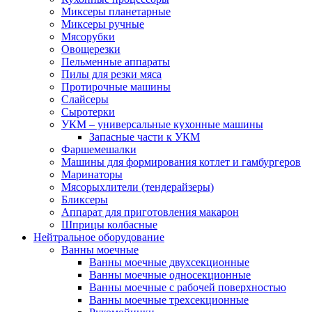
Миксеры планетарные
Миксеры ручные
Мясорубки
Овощерезки
Пельменные аппараты
Пилы для резки мяса
Протирочные машины
Слайсеры
Сыротерки
УКМ – универсальные кухонные машины
Запасные части к УКМ
Фаршемешалки
Машины для формирования котлет и гамбургеров
Маринаторы
Мясорыхлители (тендерайзеры)
Бликсеры
Аппарат для приготовления макарон
Шприцы колбасные
Нейтральное оборудование
Ванны моечные
Ванны моечные двухсекционные
Ванны моечные односекционные
Ванны моечные с рабочей поверхностью
Ванны моечные трехсекционные