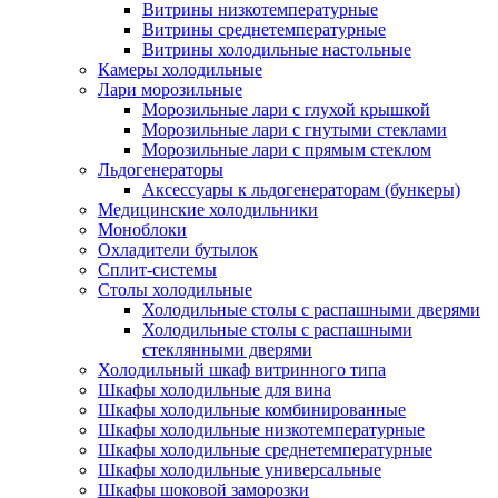
Витрины низкотемпературные
Витрины среднетемпературные
Витрины холодильные настольные
Камеры холодильные
Лари морозильные
Морозильные лари с глухой крышкой
Морозильные лари с гнутыми стеклами
Морозильные лари с прямым стеклом
Льдогенераторы
Аксессуары к льдогенераторам (бункеры)
Медицинские холодильники
Моноблоки
Охладители бутылок
Сплит-системы
Столы холодильные
Холодильные столы с распашными дверями
Холодильные столы с распашными
стеклянными дверями
Холодильный шкаф витринного типа
Шкафы холодильные для вина
Шкафы холодильные комбинированные
Шкафы холодильные низкотемпературные
Шкафы холодильные среднетемпературные
Шкафы холодильные универсальные
Шкафы шоковой заморозки