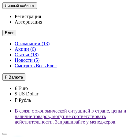
Личный кабинет
Регистрация
Авторизация
Блог
О компании (13)
Акции (6)
Статьи (18)
Новости (5)
Смотреть Весь Блог
₽
Валюта
€ Euro
$ US Dollar
₽ Рубль
В связи с экономической ситуацией в стране, цены и
наличие товаров, могут не соответствовать
действительности. Запрашивайте у менеджеров.