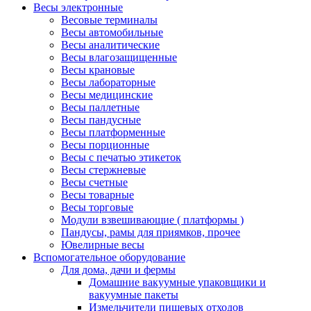
Весы электронные
Весовые терминалы
Весы автомобильные
Весы аналитические
Весы влагозащищенные
Весы крановые
Весы лабораторные
Весы медицинские
Весы паллетные
Весы пандусные
Весы платформенные
Весы порционные
Весы с печатью этикеток
Весы стержневые
Весы счетные
Весы товарные
Весы торговые
Модули взвешивающие ( платформы )
Пандусы, рамы для приямков, прочее
Ювелирные весы
Вспомогательное оборудование
Для дома, дачи и фермы
Домашние вакуумные упаковщики и
вакуумные пакеты
Измельчители пищевых отходов