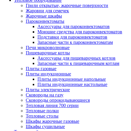
Тепловое оборудование
Грили открытые, жарочные поверхности
Жаровни для семечек
Жарочные шкафы
Пароконвектоматы
Аксессуары для пароконвектоматов
Моющие средства для пароконвектоматов
Подставки для пароконвектоматов
Запасные части к пароконвектоматам
Печи микроволновые
Пищеварочные котлы
Аксессуары для пищеварочных котлов
Запасные части к пищеварочным котлам
Плиты газовые
Плиты индукционные
Плиты индукционные напольные
Плиты индукционные настольные
Плиты электрические
Сковороды на газу
Сковороды опрокидывающиеся
Тепловая линия 700 серии
Тепловые полки
Тепловые столы
Шкафы жарочные газовые
Шкафы сушильные