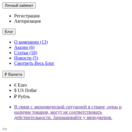
Личный кабинет
Регистрация
Авторизация
Блог
О компании (13)
Акции (6)
Статьи (18)
Новости (5)
Смотреть Весь Блог
₽
Валюта
€ Euro
$ US Dollar
₽ Рубль
В связи с экономической ситуацией в стране, цены и
наличие товаров, могут не соответствовать
действительности. Запрашивайте у менеджеров.