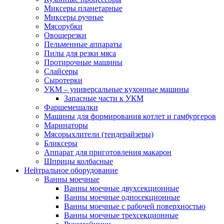
Миксеры планетарные
Миксеры ручные
Мясорубки
Овощерезки
Пельменные аппараты
Пилы для резки мяса
Протирочные машины
Слайсеры
Сыротерки
УКМ – универсальные кухонные машины
Запасные части к УКМ
Фаршемешалки
Машины для формирования котлет и гамбургеров
Маринаторы
Мясорыхлители (тендерайзеры)
Бликсеры
Аппарат для приготовления макарон
Шприцы колбасные
Нейтральное оборудование
Ванны моечные
Ванны моечные двухсекционные
Ванны моечные односекционные
Ванны моечные с рабочей поверхностью
Ванны моечные трехсекционные