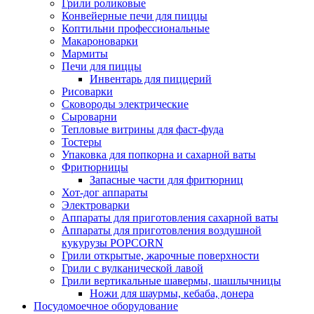
Грили роликовые
Конвейерные печи для пиццы
Коптильни профессиональные
Макароноварки
Мармиты
Печи для пиццы
Инвентарь для пиццерий
Рисоварки
Сковороды электрические
Сыроварни
Тепловые витрины для фаст-фуда
Тостеры
Упаковка для попкорна и сахарной ваты
Фритюрницы
Запасные части для фритюрниц
Хот-дог аппараты
Электроварки
Аппараты для приготовления сахарной ваты
Аппараты для приготовления воздушной
кукурузы POPCORN
Грили открытые, жарочные поверхности
Грили с вулканической лавой
Грили вертикальные шавермы, шашлычницы
Ножи для шаурмы, кебаба, донера
Посудомоечное оборудование