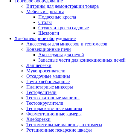
Торговое оборудование
Витрины для демонстрации товара
Мебель из ротанга
Подвесные кресла
Столы
Стулья и кресла садовые
Шезлонги
Хлебопекарное оборудование
Аксессуары для миксеров и тестомесов
Конвекционные печи
Аксессуары для печей
Запасные части для конвекционных печей
Лапшерезки
Мукопросеиватели
Отсадочные машины
Печи хлебопекарные
Планетарные миксеры
Тестоделители
Тестозакаточные машины
Тестоокруглители
Тестораскаточные машины
Ферментационные камеры
Хлеборезки
Тестомесильные машины, тестомесы
Ротационные пекарские шкафы