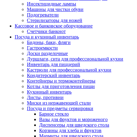
Инсектицидные лампы
Машины для чистки обуви
Подогреватели
Стерилизаторы для ножей
Кассовое и банковское оборудование
Счетчики банкнот
Посуда и кухонный инвентарь
Бидоны, баки, фляги
Гастроемкости
Доски разделочные
Дуршлаги, сита для профессиональной кухни
Инвентарь для пиццерий
Кастрюли для профессиональной кухни
Кондитерский инвентарь
Контейнеры и термоконтейнеры
Котлы для приготовления пищи
Кухонный инвентарь
Листы, противни
Миски из нержавеющей стали
Посуда и предметы сервировки
Барное стекло
Вазы для фруктов и мороженого
Диспенсеры для шведского стола
Корзины для хлеба и фруктов
Мармиты для шведского стола