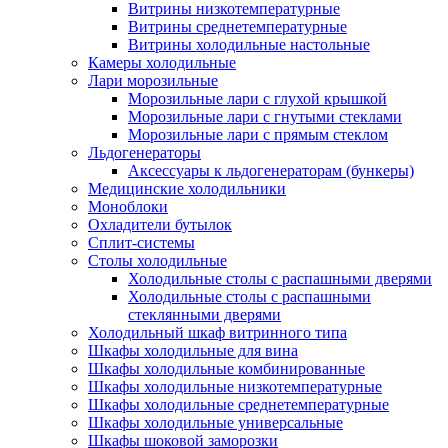
Витрины низкотемпературные
Витрины среднетемпературные
Витрины холодильные настольные
Камеры холодильные
Лари морозильные
Морозильные лари с глухой крышкой
Морозильные лари с гнутыми стеклами
Морозильные лари с прямым стеклом
Льдогенераторы
Аксессуары к льдогенераторам (бункеры)
Медицинские холодильники
Моноблоки
Охладители бутылок
Сплит-системы
Столы холодильные
Холодильные столы с распашными дверями
Холодильные столы с распашными
стеклянными дверями
Холодильный шкаф витринного типа
Шкафы холодильные для вина
Шкафы холодильные комбинированные
Шкафы холодильные низкотемпературные
Шкафы холодильные среднетемпературные
Шкафы холодильные универсальные
Шкафы шоковой заморозки