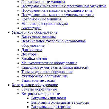
Стаканомоечные машины
Посудомоечные машины с фронтальной загрузкой
Посудомоечные машины купольного типа
Посудомоечные машины туннельного типа
Котломоечные машины
Машины для сушки посуды
Аксессуары
Упаковочное оборудование
Вакуумные машины
Вертикальное фасовочно упаковочное
оборудование
Для обвязки
Дозаторы
Запайка лотков
Мешкозашивочное оборудование
Сварщики ручные (запайщики пакетов)
Термоусадочное оборудование
Укупорочное оборудование
Упаковочные столы
Холодильное оборудование
Бонеты морозильные
Витрины холодильные
Витрины - прилавки
Витрины и охлаждаемые подносы
Витрины кондитерские