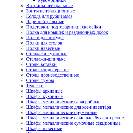
Рукомойники
Витрины нейтральные
Зонты вентиляционные
Колода для рубки мяса
Лари нейтральные
Подставки, подтоварники, скамейки
Полка для крышек и разделочных досок
Полки для посуды
Полки для столов
Полки навесные
Стеллажи кухонные
Стеллажи-шпилька
Столы вставки
Столы кондитерские
Столы производственные
Столы-тумбы
Тележки
Шкафы архивные
Шкафы кухонные
Шкафы металлические гардеробные
Шкафы металлические для хоз-инвентаря
Шкафы металлические оружейные
Шкафы металлические офисные, бухгалтерские
Шкафы металлические сумочные секционные
Шкафы навесные