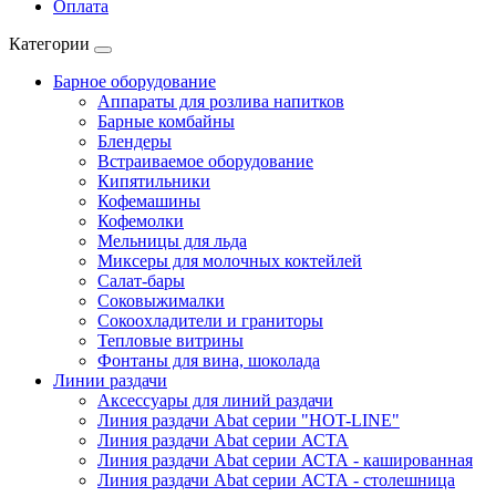
Оплата
Категории
Барное оборудование
Аппараты для розлива напитков
Барные комбайны
Блендеры
Встраиваемое оборудование
Кипятильники
Кофемашины
Кофемолки
Мельницы для льда
Миксеры для молочных коктейлей
Салат-бары
Соковыжималки
Сокоохладители и граниторы
Тепловые витрины
Фонтаны для вина, шоколада
Линии раздачи
Аксессуары для линий раздачи
Линия раздачи Abat серии "HOT-LINE"
Линия раздачи Abat серии АСТА
Линия раздачи Abat серии АСТА - кашированная
Линия раздачи Abat серии АСТА - столешница