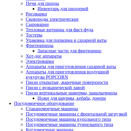
Печи для пиццы
Инвентарь для пиццерий
Рисоварки
Сковороды электрические
Сыроварни
Тепловые витрины для фаст-фуда
Тостеры
Упаковка для попкорна и сахарной ваты
Фритюрницы
Запасные части для фритюрниц
Хот-дог аппараты
Электроварки
Аппараты для приготовления сахарной ваты
Аппараты для приготовления воздушной
кукурузы POPCORN
Грили открытые, жарочные поверхности
Грили с вулканической лавой
Грили вертикальные шавермы, шашлычницы
Ножи для шаурмы, кебаба, донера
Посудомоечное оборудование
Стаканомоечные машины
Посудомоечные машины с фронтальной загрузкой
Посудомоечные машины купольного типа
Посудомоечные машины туннельного типа
Котломоечные машины