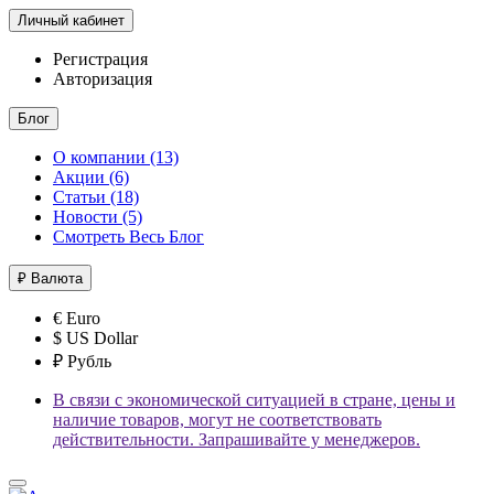
Личный кабинет
Регистрация
Авторизация
Блог
О компании (13)
Акции (6)
Статьи (18)
Новости (5)
Смотреть Весь Блог
₽
Валюта
€ Euro
$ US Dollar
₽ Рубль
В связи с экономической ситуацией в стране, цены и
наличие товаров, могут не соответствовать
действительности. Запрашивайте у менеджеров.