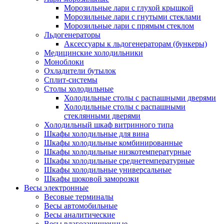
Морозильные лари с глухой крышкой
Морозильные лари с гнутыми стеклами
Морозильные лари с прямым стеклом
Льдогенераторы
Аксессуары к льдогенераторам (бункеры)
Медицинские холодильники
Моноблоки
Охладители бутылок
Сплит-системы
Столы холодильные
Холодильные столы с распашными дверями
Холодильные столы с распашными
стеклянными дверями
Холодильный шкаф витринного типа
Шкафы холодильные для вина
Шкафы холодильные комбинированные
Шкафы холодильные низкотемпературные
Шкафы холодильные среднетемпературные
Шкафы холодильные универсальные
Шкафы шоковой заморозки
Весы электронные
Весовые терминалы
Весы автомобильные
Весы аналитические
Весы влагозащищенные