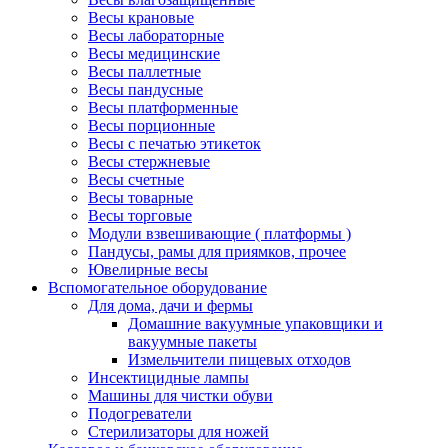
Весы крановые
Весы лабораторные
Весы медицинские
Весы паллетные
Весы пандусные
Весы платформенные
Весы порционные
Весы с печатью этикеток
Весы стержневые
Весы счетные
Весы товарные
Весы торговые
Модули взвешивающие ( платформы )
Пандусы, рамы для приямков, прочее
Ювелирные весы
Вспомогательное оборудование
Для дома, дачи и фермы
Домашние вакуумные упаковщики и
вакуумные пакеты
Измельчители пищевых отходов
Инсектицидные лампы
Машины для чистки обуви
Подогреватели
Стерилизаторы для ножей