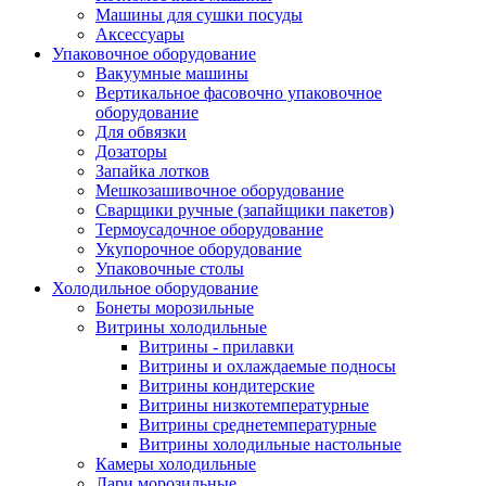
Машины для сушки посуды
Аксессуары
Упаковочное оборудование
Вакуумные машины
Вертикальное фасовочно упаковочное
оборудование
Для обвязки
Дозаторы
Запайка лотков
Мешкозашивочное оборудование
Сварщики ручные (запайщики пакетов)
Термоусадочное оборудование
Укупорочное оборудование
Упаковочные столы
Холодильное оборудование
Бонеты морозильные
Витрины холодильные
Витрины - прилавки
Витрины и охлаждаемые подносы
Витрины кондитерские
Витрины низкотемпературные
Витрины среднетемпературные
Витрины холодильные настольные
Камеры холодильные
Лари морозильные