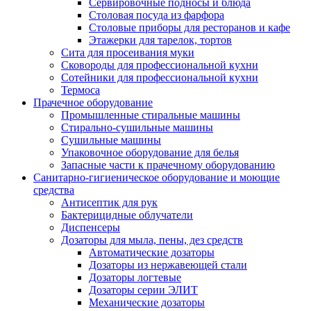
Сервировочные подносы и блюда
Столовая посуда из фарфора
Столовые приборы для ресторанов и кафе
Этажерки для тарелок, тортов
Сита для просеивания муки
Сковороды для профессиональной кухни
Сотейники для профессиональной кухни
Термоса
Прачечное оборудование
Промышленные стиральные машины
Стирально-сушильные машины
Сушильные машины
Упаковочное оборудование для белья
Запасные части к прачечному оборудованию
Санитарно-гигиеническое оборудование и моющие
средства
Антисептик для рук
Бактерицидные облучатели
Диспенсеры
Дозаторы для мыла, пены, дез средств
Автоматические дозаторы
Дозаторы из нержавеющей стали
Дозаторы логтевые
Дозаторы серии ЭЛИТ
Механические дозаторы