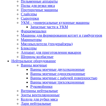
Пельменные аппараты
Пилы для резки мяса
Протирочные машины
Слайсеры
Сыротерки
УКМ – универсальные кухонные машины
Запасные части к УКМ
Фаршемешалки
Машины для формирования котлет и гамбургеров
Маринаторы
Мясорыхлители (тендерайзеры)
Бликсеры
Аппарат для приготовления макарон
Шприцы колбасные
Нейтральное оборудование
Ванны моечные
Ванны моечные двухсекционные
Ванны моечные односекционные
Ванны моечные с рабочей поверхностью
Ванны моечные трехсекционные
Рукомойники
Витрины нейтральные
Зонты вентиляционные
Колода для рубки мяса
Лари нейтральные