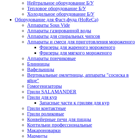
Нейтральное оборудование Б/У
Тепловое оборудование Б/У
Холодильное оборудование Б/У
Оборудование для Фаст-фуда (HoReCa)
Аппараты Sous Vide
Аппараты газированной воды
Аппараты для спиральных чипсов
Аппараты и смеси для приготовления мороженого
Фризеры для жареного мороженого
Фризеры для мягкого мороженого
Аппараты пончиковые
Блинницы
Вафельницы
Вертикальные омлетницы, аппараты "сосиска в
яйце"
Гомогенизаторы
Грили SALAMANDER
Грили для кур
Запасные части к грилям для кур
Грили контактные
Грили роликовые
Конвейерные печи для пиццы
Коптильни профессиональные
Макароноварки
Мармиты