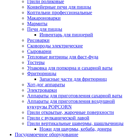
Грили роликовые
Конвейерные печи для пиццы
Коптильни профессиональные
Макароноварки
Мармиты
Печи для пиццы
Инвентарь для пиццерий
Рисоварки
Сковороды электрические
Сыроварни
Тепловые витрины для фаст-фуда
Тостеры
Упаковка для попкорна и сахарной ваты
Фритюрницы
Запасные части для фритюрниц
Хот-дог аппараты
Электроварки
Аппараты для приготовления сахарной ваты
Аппараты для приготовления воздушной
кукурузы POPCORN
Грили открытые, жарочные поверхности
Грили с вулканической лавой
Грили вертикальные шавермы, шашлычницы
Ножи для шаурмы, кебаба, донера
Посудомоечное оборудование