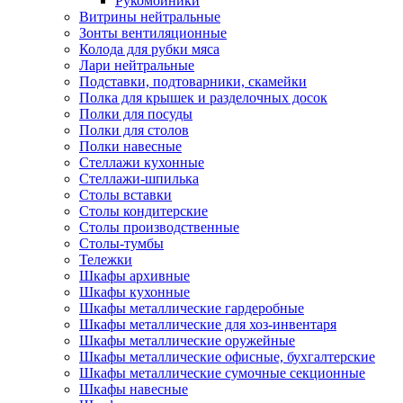
Рукомойники
Витрины нейтральные
Зонты вентиляционные
Колода для рубки мяса
Лари нейтральные
Подставки, подтоварники, скамейки
Полка для крышек и разделочных досок
Полки для посуды
Полки для столов
Полки навесные
Стеллажи кухонные
Стеллажи-шпилька
Столы вставки
Столы кондитерские
Столы производственные
Столы-тумбы
Тележки
Шкафы архивные
Шкафы кухонные
Шкафы металлические гардеробные
Шкафы металлические для хоз-инвентаря
Шкафы металлические оружейные
Шкафы металлические офисные, бухгалтерские
Шкафы металлические сумочные секционные
Шкафы навесные