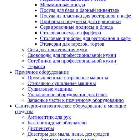
Меламиновая посуда
Посуда для бара и барный инвентарь
Посуда из пластика для ресторанов и кафе
Приборы и предметы для сервировки
Сервировочные подносы и блюда
Столовая посуда из фарфора
Столовые приборы для ресторанов и кафе
Этажерки для тарелок, тортов
Сита для просеивания муки
Сковороды для профессиональной кухни
Сотейники для профессиональной кухни
Термоса
Прачечное оборудование
Промышленные стиральные машины
Стирально-сушильные машины
Сушильные машины
Упаковочное оборудование для белья
Запасные части к прачечному оборудованию
Санитарно-гигиеническое оборудование и моющие
средства
Антисептик для рук
Бактерицидные облучатели
Диспенсеры
Дозаторы для мыла, пены, дез средств
Автоматические дозаторы