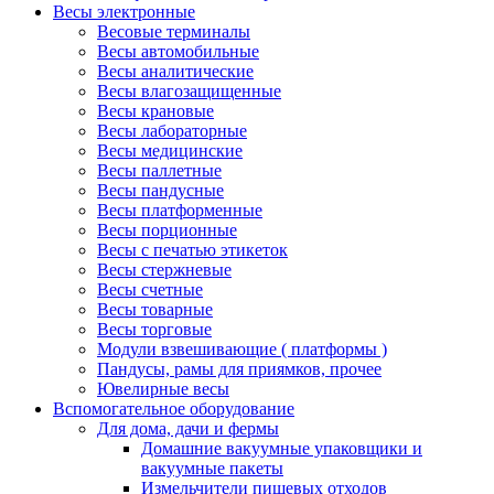
Весы электронные
Весовые терминалы
Весы автомобильные
Весы аналитические
Весы влагозащищенные
Весы крановые
Весы лабораторные
Весы медицинские
Весы паллетные
Весы пандусные
Весы платформенные
Весы порционные
Весы с печатью этикеток
Весы стержневые
Весы счетные
Весы товарные
Весы торговые
Модули взвешивающие ( платформы )
Пандусы, рамы для приямков, прочее
Ювелирные весы
Вспомогательное оборудование
Для дома, дачи и фермы
Домашние вакуумные упаковщики и
вакуумные пакеты
Измельчители пищевых отходов