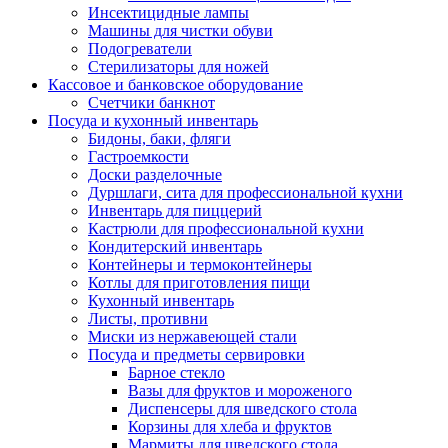
Инсектицидные лампы
Машины для чистки обуви
Подогреватели
Стерилизаторы для ножей
Кассовое и банковское оборудование
Счетчики банкнот
Посуда и кухонный инвентарь
Бидоны, баки, фляги
Гастроемкости
Доски разделочные
Дуршлаги, сита для профессиональной кухни
Инвентарь для пиццерий
Кастрюли для профессиональной кухни
Кондитерский инвентарь
Контейнеры и термоконтейнеры
Котлы для приготовления пищи
Кухонный инвентарь
Листы, противни
Миски из нержавеющей стали
Посуда и предметы сервировки
Барное стекло
Вазы для фруктов и мороженого
Диспенсеры для шведского стола
Корзины для хлеба и фруктов
Мармиты для шведского стола