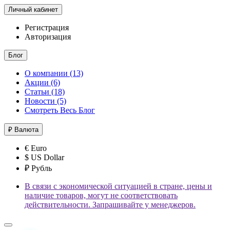
Личный кабинет
Регистрация
Авторизация
Блог
О компании (13)
Акции (6)
Статьи (18)
Новости (5)
Смотреть Весь Блог
₽
Валюта
€ Euro
$ US Dollar
₽ Рубль
В связи с экономической ситуацией в стране, цены и
наличие товаров, могут не соответствовать
действительности. Запрашивайте у менеджеров.