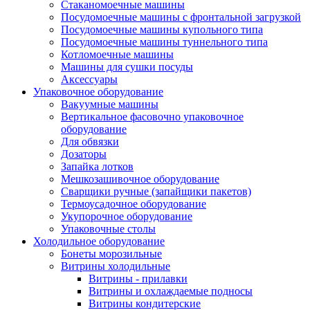
Стаканомоечные машины
Посудомоечные машины с фронтальной загрузкой
Посудомоечные машины купольного типа
Посудомоечные машины туннельного типа
Котломоечные машины
Машины для сушки посуды
Аксессуары
Упаковочное оборудование
Вакуумные машины
Вертикальное фасовочно упаковочное
оборудование
Для обвязки
Дозаторы
Запайка лотков
Мешкозашивочное оборудование
Сварщики ручные (запайщики пакетов)
Термоусадочное оборудование
Укупорочное оборудование
Упаковочные столы
Холодильное оборудование
Бонеты морозильные
Витрины холодильные
Витрины - прилавки
Витрины и охлаждаемые подносы
Витрины кондитерские