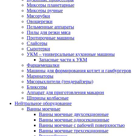
Миксеры планетарные
Миксеры ручные
Мясорубки
Овощерезки
Пельменные аппараты
Пилы для резки мяса
Протирочные машины
Слайсеры
Сыротерки
УКМ – универсальные кухонные машины
Запасные части к УКМ
Фаршемешалки
Машины для формирования котлет и гамбургеров
Маринаторы
Мясорыхлители (тендерайзеры)
Бликсеры
Аппарат для приготовления макарон
Шприцы колбасные
Нейтральное оборудование
Ванны моечные
Ванны моечные двухсекционные
Ванны моечные односекционные
Ванны моечные с рабочей поверхностью
Ванны моечные трехсекционные