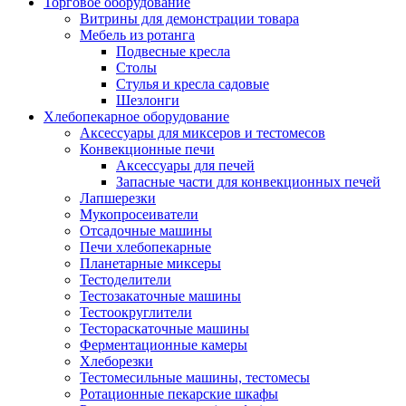
Торговое оборудование
Витрины для демонстрации товара
Мебель из ротанга
Подвесные кресла
Столы
Стулья и кресла садовые
Шезлонги
Хлебопекарное оборудование
Аксессуары для миксеров и тестомесов
Конвекционные печи
Аксессуары для печей
Запасные части для конвекционных печей
Лапшерезки
Мукопросеиватели
Отсадочные машины
Печи хлебопекарные
Планетарные миксеры
Тестоделители
Тестозакаточные машины
Тестоокруглители
Тестораскаточные машины
Ферментационные камеры
Хлеборезки
Тестомесильные машины, тестомесы
Ротационные пекарские шкафы