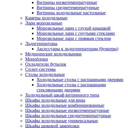
Витрины низкотемпературные
Витрины среднетемпературные
Витрины холодильные настольные
Камеры холодильные
Лари морозильные
Морозильные лари с глухой крышкой
Морозильные лари с гнутыми стеклами
Морозильные лари с прямым стеклом
Льдогенераторы
Аксессуары к льдогенераторам (бункеры)
Медицинские холодильники
Моноблоки
Охладители бутылок
Сплит-системы
Столы холодильные
Холодильные столы с распашными дверями
Холодильные столы с распашными
стеклянными дверями
Холодильный шкаф витринного типа
Шкафы холодильные для вина
Шкафы холодильные комбинированные
Шкафы холодильные низкотемпературные
Шкафы холодильные среднетемпературные
Шкафы холодильные универсальные
Шкафы шоковой заморозки