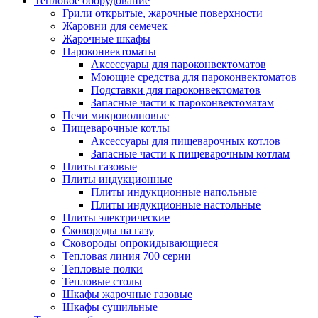
Тепловое оборудование
Грили открытые, жарочные поверхности
Жаровни для семечек
Жарочные шкафы
Пароконвектоматы
Аксессуары для пароконвектоматов
Моющие средства для пароконвектоматов
Подставки для пароконвектоматов
Запасные части к пароконвектоматам
Печи микроволновые
Пищеварочные котлы
Аксессуары для пищеварочных котлов
Запасные части к пищеварочным котлам
Плиты газовые
Плиты индукционные
Плиты индукционные напольные
Плиты индукционные настольные
Плиты электрические
Сковороды на газу
Сковороды опрокидывающиеся
Тепловая линия 700 серии
Тепловые полки
Тепловые столы
Шкафы жарочные газовые
Шкафы сушильные