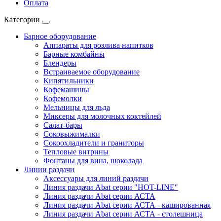
Оплата
Категории
Барное оборудование
Аппараты для розлива напитков
Барные комбайны
Блендеры
Встраиваемое оборудование
Кипятильники
Кофемашины
Кофемолки
Мельницы для льда
Миксеры для молочных коктейлей
Салат-бары
Соковыжималки
Сокоохладители и граниторы
Тепловые витрины
Фонтаны для вина, шоколада
Линии раздачи
Аксессуары для линий раздачи
Линия раздачи Abat серии "HOT-LINE"
Линия раздачи Abat серии АСТА
Линия раздачи Abat серии АСТА - кашированная
Линия раздачи Abat серии АСТА - столешница