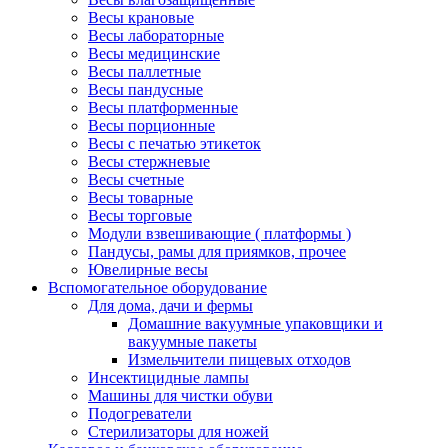
Весы крановые
Весы лабораторные
Весы медицинские
Весы паллетные
Весы пандусные
Весы платформенные
Весы порционные
Весы с печатью этикеток
Весы стержневые
Весы счетные
Весы товарные
Весы торговые
Модули взвешивающие ( платформы )
Пандусы, рамы для приямков, прочее
Ювелирные весы
Вспомогательное оборудование
Для дома, дачи и фермы
Домашние вакуумные упаковщики и
вакуумные пакеты
Измельчители пищевых отходов
Инсектицидные лампы
Машины для чистки обуви
Подогреватели
Стерилизаторы для ножей