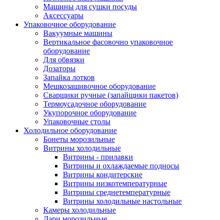
Машины для сушки посуды
Аксессуары
Упаковочное оборудование
Вакуумные машины
Вертикальное фасовочно упаковочное
оборудование
Для обвязки
Дозаторы
Запайка лотков
Мешкозашивочное оборудование
Сварщики ручные (запайщики пакетов)
Термоусадочное оборудование
Укупорочное оборудование
Упаковочные столы
Холодильное оборудование
Бонеты морозильные
Витрины холодильные
Витрины - прилавки
Витрины и охлаждаемые подносы
Витрины кондитерские
Витрины низкотемпературные
Витрины среднетемпературные
Витрины холодильные настольные
Камеры холодильные
Лари морозильные