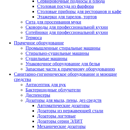
Сервировочные подносы и блюда
Столовая посуда из фарфора
Столовые приборы для ресторанов и кафе
Этажерки для тарелок, тортов
Сита для просеивания муки
Сковороды для профессиональной кухни
Сотейники для профессиональной кухни
Термоса
Прачечное оборудование
Промышленные стиральные машины
Стирально-сушильные машины
Сушильные машины
Упаковочное оборудование для белья
Запасные части к прачечному оборудованию
Санитарно-гигиеническое оборудование и моющие
средства
Антисептик для рук
Бактерицидные облучатели
Диспенсеры
Дозаторы для мыла, пены, дез средств
Автоматические дозаторы
Дозаторы из нержавеющей стали
Дозаторы логтевые
Дозаторы серии ЭЛИТ
Механические дозаторы