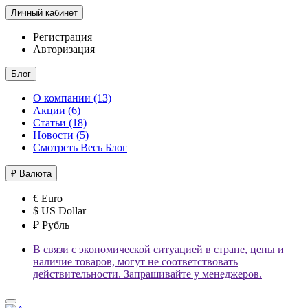
Личный кабинет
Регистрация
Авторизация
Блог
О компании (13)
Акции (6)
Статьи (18)
Новости (5)
Смотреть Весь Блог
₽
Валюта
€ Euro
$ US Dollar
₽ Рубль
В связи с экономической ситуацией в стране, цены и
наличие товаров, могут не соответствовать
действительности. Запрашивайте у менеджеров.