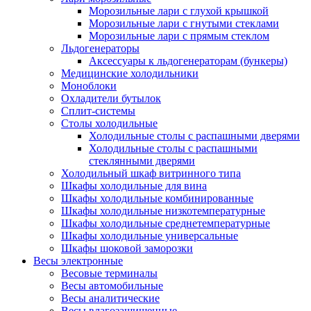
Морозильные лари с глухой крышкой
Морозильные лари с гнутыми стеклами
Морозильные лари с прямым стеклом
Льдогенераторы
Аксессуары к льдогенераторам (бункеры)
Медицинские холодильники
Моноблоки
Охладители бутылок
Сплит-системы
Столы холодильные
Холодильные столы с распашными дверями
Холодильные столы с распашными
стеклянными дверями
Холодильный шкаф витринного типа
Шкафы холодильные для вина
Шкафы холодильные комбинированные
Шкафы холодильные низкотемпературные
Шкафы холодильные среднетемпературные
Шкафы холодильные универсальные
Шкафы шоковой заморозки
Весы электронные
Весовые терминалы
Весы автомобильные
Весы аналитические
Весы влагозащищенные