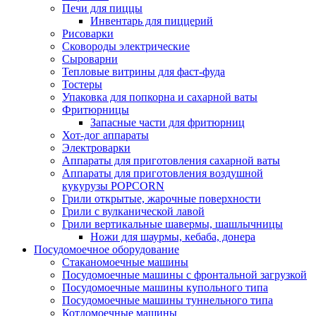
Печи для пиццы
Инвентарь для пиццерий
Рисоварки
Сковороды электрические
Сыроварни
Тепловые витрины для фаст-фуда
Тостеры
Упаковка для попкорна и сахарной ваты
Фритюрницы
Запасные части для фритюрниц
Хот-дог аппараты
Электроварки
Аппараты для приготовления сахарной ваты
Аппараты для приготовления воздушной
кукурузы POPCORN
Грили открытые, жарочные поверхности
Грили с вулканической лавой
Грили вертикальные шавермы, шашлычницы
Ножи для шаурмы, кебаба, донера
Посудомоечное оборудование
Стаканомоечные машины
Посудомоечные машины с фронтальной загрузкой
Посудомоечные машины купольного типа
Посудомоечные машины туннельного типа
Котломоечные машины