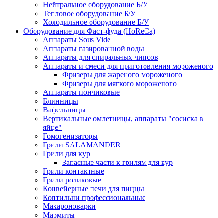
Нейтральное оборудование Б/У
Тепловое оборудование Б/У
Холодильное оборудование Б/У
Оборудование для Фаст-фуда (HoReCa)
Аппараты Sous Vide
Аппараты газированной воды
Аппараты для спиральных чипсов
Аппараты и смеси для приготовления мороженого
Фризеры для жареного мороженого
Фризеры для мягкого мороженого
Аппараты пончиковые
Блинницы
Вафельницы
Вертикальные омлетницы, аппараты "сосиска в
яйце"
Гомогенизаторы
Грили SALAMANDER
Грили для кур
Запасные части к грилям для кур
Грили контактные
Грили роликовые
Конвейерные печи для пиццы
Коптильни профессиональные
Макароноварки
Мармиты