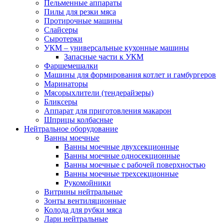
Пельменные аппараты
Пилы для резки мяса
Протирочные машины
Слайсеры
Сыротерки
УКМ – универсальные кухонные машины
Запасные части к УКМ
Фаршемешалки
Машины для формирования котлет и гамбургеров
Маринаторы
Мясорыхлители (тендерайзеры)
Бликсеры
Аппарат для приготовления макарон
Шприцы колбасные
Нейтральное оборудование
Ванны моечные
Ванны моечные двухсекционные
Ванны моечные односекционные
Ванны моечные с рабочей поверхностью
Ванны моечные трехсекционные
Рукомойники
Витрины нейтральные
Зонты вентиляционные
Колода для рубки мяса
Лари нейтральные