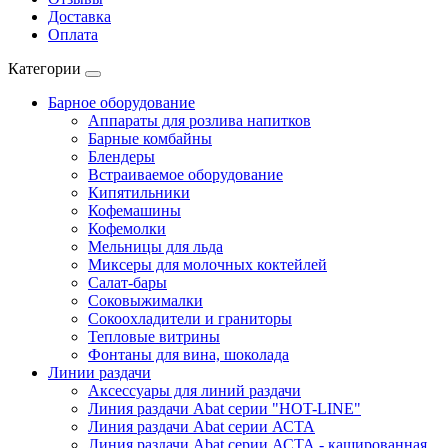
Доставка
Оплата
Категории
Барное оборудование
Аппараты для розлива напитков
Барные комбайны
Блендеры
Встраиваемое оборудование
Кипятильники
Кофемашины
Кофемолки
Мельницы для льда
Миксеры для молочных коктейлей
Салат-бары
Соковыжималки
Сокоохладители и граниторы
Тепловые витрины
Фонтаны для вина, шоколада
Линии раздачи
Аксессуары для линий раздачи
Линия раздачи Abat серии "HOT-LINE"
Линия раздачи Abat серии АСТА
Линия раздачи Abat серии АСТА - кашированная