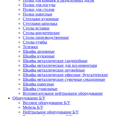
Полка для крышек и разделочных досок
Полки для посуды
Полки для столов
Полки навесные
Стеллажи кухонные
Стеллажи-шпилька
Столы вставки
Столы кондитерские
Столы производственные
Столы-тумбы
Тележки
Шкафы архивные
Шкафы кухонные
Шкафы металлические гардеробные
Шкафы металлические для хоз-инвентаря
Шкафы металлические оружейные
Шкафы металлические офисные, бухгалтерские
Шкафы металлические сумочные секционные
Шкафы навесные
Шкафы сушильные
Вспомогательное нейтральное оборудование
Оборудование Б/У
Весовое оборудование Б/У
Мебель Б/У
Нейтральное оборудование Б/У