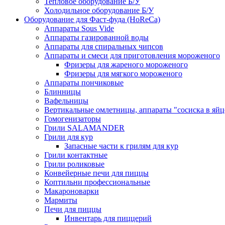
Тепловое оборудование Б/У
Холодильное оборудование Б/У
Оборудование для Фаст-фуда (HoReCa)
Аппараты Sous Vide
Аппараты газированной воды
Аппараты для спиральных чипсов
Аппараты и смеси для приготовления мороженого
Фризеры для жареного мороженого
Фризеры для мягкого мороженого
Аппараты пончиковые
Блинницы
Вафельницы
Вертикальные омлетницы, аппараты "сосиска в яйц
Гомогенизаторы
Грили SALAMANDER
Грили для кур
Запасные части к грилям для кур
Грили контактные
Грили роликовые
Конвейерные печи для пиццы
Коптильни профессиональные
Макароноварки
Мармиты
Печи для пиццы
Инвентарь для пиццерий