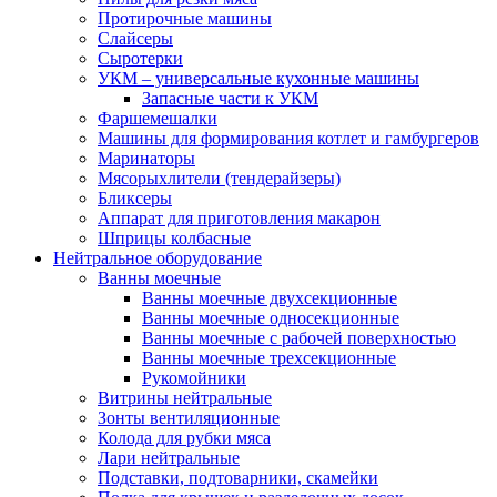
Протирочные машины
Слайсеры
Сыротерки
УКМ – универсальные кухонные машины
Запасные части к УКМ
Фаршемешалки
Машины для формирования котлет и гамбургеров
Маринаторы
Мясорыхлители (тендерайзеры)
Бликсеры
Аппарат для приготовления макарон
Шприцы колбасные
Нейтральное оборудование
Ванны моечные
Ванны моечные двухсекционные
Ванны моечные односекционные
Ванны моечные с рабочей поверхностью
Ванны моечные трехсекционные
Рукомойники
Витрины нейтральные
Зонты вентиляционные
Колода для рубки мяса
Лари нейтральные
Подставки, подтоварники, скамейки