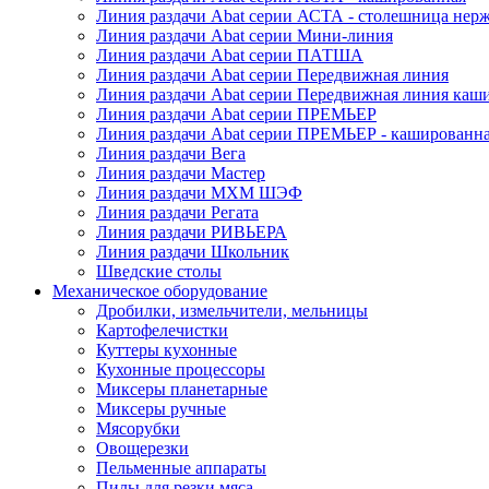
Линия раздачи Abat серии АСТА - столешница нерж
Линия раздачи Abat серии Мини-линия
Линия раздачи Abat серии ПАТША
Линия раздачи Abat серии Передвижная линия
Линия раздачи Abat серии Передвижная линия каш
Линия раздачи Abat серии ПРЕМЬЕР
Линия раздачи Abat серии ПРЕМЬЕР - кашированн
Линия раздачи Вега
Линия раздачи Мастер
Линия раздачи МХМ ШЭФ
Линия раздачи Регата
Линия раздачи РИВЬЕРА
Линия раздачи Школьник
Шведские столы
Механическое оборудование
Дробилки, измельчители, мельницы
Картофелечистки
Куттеры кухонные
Кухонные процессоры
Миксеры планетарные
Миксеры ручные
Мясорубки
Овощерезки
Пельменные аппараты
Пилы для резки мяса