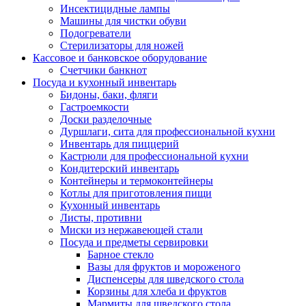
Инсектицидные лампы
Машины для чистки обуви
Подогреватели
Стерилизаторы для ножей
Кассовое и банковское оборудование
Счетчики банкнот
Посуда и кухонный инвентарь
Бидоны, баки, фляги
Гастроемкости
Доски разделочные
Дуршлаги, сита для профессиональной кухни
Инвентарь для пиццерий
Кастрюли для профессиональной кухни
Кондитерский инвентарь
Контейнеры и термоконтейнеры
Котлы для приготовления пищи
Кухонный инвентарь
Листы, противни
Миски из нержавеющей стали
Посуда и предметы сервировки
Барное стекло
Вазы для фруктов и мороженого
Диспенсеры для шведского стола
Корзины для хлеба и фруктов
Мармиты для шведского стола