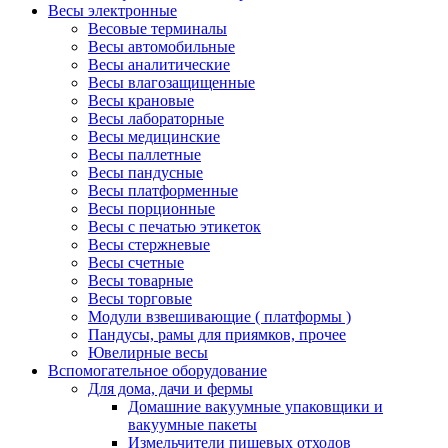
Весы электронные
Весовые терминалы
Весы автомобильные
Весы аналитические
Весы влагозащищенные
Весы крановые
Весы лабораторные
Весы медицинские
Весы паллетные
Весы пандусные
Весы платформенные
Весы порционные
Весы с печатью этикеток
Весы стержневые
Весы счетные
Весы товарные
Весы торговые
Модули взвешивающие ( платформы )
Пандусы, рамы для приямков, прочее
Ювелирные весы
Вспомогательное оборудование
Для дома, дачи и фермы
Домашние вакуумные упаковщики и
вакуумные пакеты
Измельчители пищевых отходов