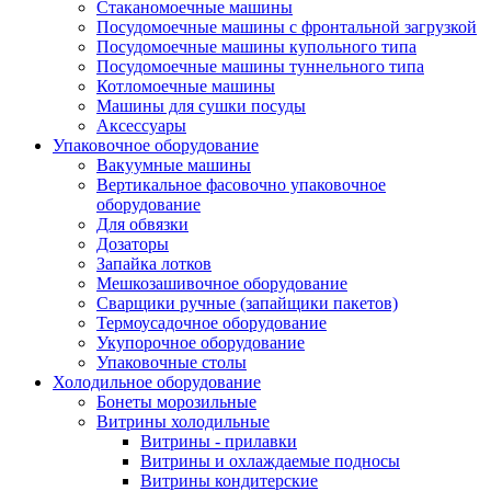
Стаканомоечные машины
Посудомоечные машины с фронтальной загрузкой
Посудомоечные машины купольного типа
Посудомоечные машины туннельного типа
Котломоечные машины
Машины для сушки посуды
Аксессуары
Упаковочное оборудование
Вакуумные машины
Вертикальное фасовочно упаковочное
оборудование
Для обвязки
Дозаторы
Запайка лотков
Мешкозашивочное оборудование
Сварщики ручные (запайщики пакетов)
Термоусадочное оборудование
Укупорочное оборудование
Упаковочные столы
Холодильное оборудование
Бонеты морозильные
Витрины холодильные
Витрины - прилавки
Витрины и охлаждаемые подносы
Витрины кондитерские