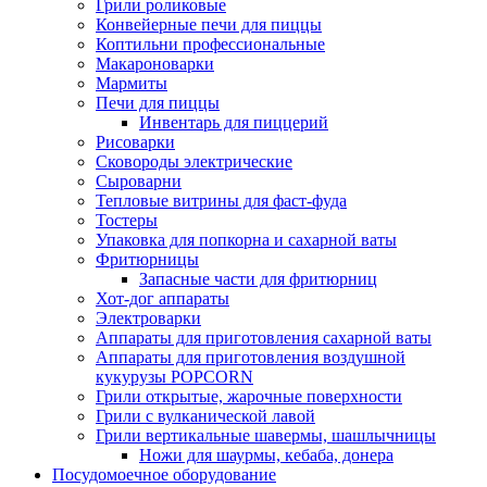
Грили роликовые
Конвейерные печи для пиццы
Коптильни профессиональные
Макароноварки
Мармиты
Печи для пиццы
Инвентарь для пиццерий
Рисоварки
Сковороды электрические
Сыроварни
Тепловые витрины для фаст-фуда
Тостеры
Упаковка для попкорна и сахарной ваты
Фритюрницы
Запасные части для фритюрниц
Хот-дог аппараты
Электроварки
Аппараты для приготовления сахарной ваты
Аппараты для приготовления воздушной
кукурузы POPCORN
Грили открытые, жарочные поверхности
Грили с вулканической лавой
Грили вертикальные шавермы, шашлычницы
Ножи для шаурмы, кебаба, донера
Посудомоечное оборудование