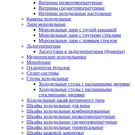
Витрины низкотемпературные
Витрины среднетемпературные
Витрины холодильные настольные
Камеры холодильные
Лари морозильные
Морозильные лари с глухой крышкой
Морозильные лари с гнутыми стеклами
Морозильные лари с прямым стеклом
Льдогенераторы
Аксессуары к льдогенераторам (бункеры)
Медицинские холодильники
Моноблоки
Охладители бутылок
Сплит-системы
Столы холодильные
Холодильные столы с распашными дверями
Холодильные столы с распашными
стеклянными дверями
Холодильный шкаф витринного типа
Шкафы холодильные для вина
Шкафы холодильные комбинированные
Шкафы холодильные низкотемпературные
Шкафы холодильные среднетемпературные
Шкафы холодильные универсальные
Шкафы шоковой заморозки