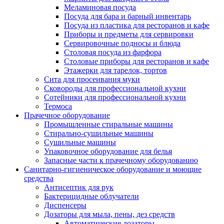
Меламиновая посуда
Посуда для бара и барный инвентарь
Посуда из пластика для ресторанов и кафе
Приборы и предметы для сервировки
Сервировочные подносы и блюда
Столовая посуда из фарфора
Столовые приборы для ресторанов и кафе
Этажерки для тарелок, тортов
Сита для просеивания муки
Сковороды для профессиональной кухни
Сотейники для профессиональной кухни
Термоса
Прачечное оборудование
Промышленные стиральные машины
Стирально-сушильные машины
Сушильные машины
Упаковочное оборудование для белья
Запасные части к прачечному оборудованию
Санитарно-гигиеническое оборудование и моющие
средства
Антисептик для рук
Бактерицидные облучатели
Диспенсеры
Дозаторы для мыла, пены, дез средств
Автоматические дозаторы