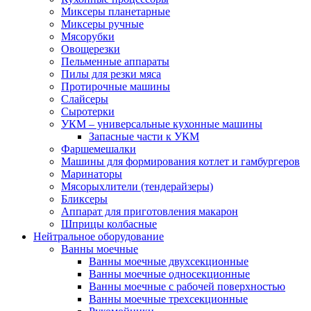
Миксеры планетарные
Миксеры ручные
Мясорубки
Овощерезки
Пельменные аппараты
Пилы для резки мяса
Протирочные машины
Слайсеры
Сыротерки
УКМ – универсальные кухонные машины
Запасные части к УКМ
Фаршемешалки
Машины для формирования котлет и гамбургеров
Маринаторы
Мясорыхлители (тендерайзеры)
Бликсеры
Аппарат для приготовления макарон
Шприцы колбасные
Нейтральное оборудование
Ванны моечные
Ванны моечные двухсекционные
Ванны моечные односекционные
Ванны моечные с рабочей поверхностью
Ванны моечные трехсекционные