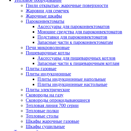
Тепловое оборудование
Грили открытые, жарочные поверхности
Жаровни для семечек
Жарочные шкафы
Пароконвектоматы
Аксессуары для пароконвектоматов
Моющие средства для пароконвектоматов
Подставки для пароконвектоматов
Запасные части к пароконвектоматам
Печи микроволновые
Пищеварочные котлы
Аксессуары для пищеварочных котлов
Запасные части к пищеварочным котлам
Плиты газовые
Плиты индукционные
Плиты индукционные напольные
Плиты индукционные настольные
Плиты электрические
Сковороды на газу
Сковороды опрокидывающиеся
Тепловая линия 700 серии
Тепловые полки
Тепловые столы
Шкафы жарочные газовые
Шкафы сушильные