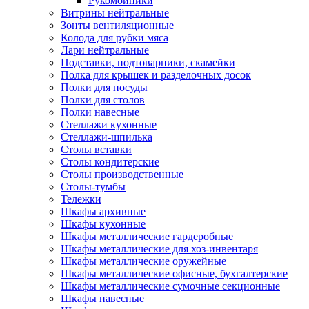
Рукомойники
Витрины нейтральные
Зонты вентиляционные
Колода для рубки мяса
Лари нейтральные
Подставки, подтоварники, скамейки
Полка для крышек и разделочных досок
Полки для посуды
Полки для столов
Полки навесные
Стеллажи кухонные
Стеллажи-шпилька
Столы вставки
Столы кондитерские
Столы производственные
Столы-тумбы
Тележки
Шкафы архивные
Шкафы кухонные
Шкафы металлические гардеробные
Шкафы металлические для хоз-инвентаря
Шкафы металлические оружейные
Шкафы металлические офисные, бухгалтерские
Шкафы металлические сумочные секционные
Шкафы навесные