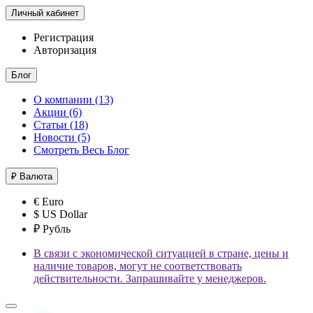
Личный кабинет
Регистрация
Авторизация
Блог
О компании (13)
Акции (6)
Статьи (18)
Новости (5)
Смотреть Весь Блог
₽
Валюта
€ Euro
$ US Dollar
₽ Рубль
В связи с экономической ситуацией в стране, цены и
наличие товаров, могут не соответствовать
действительности. Запрашивайте у менеджеров.