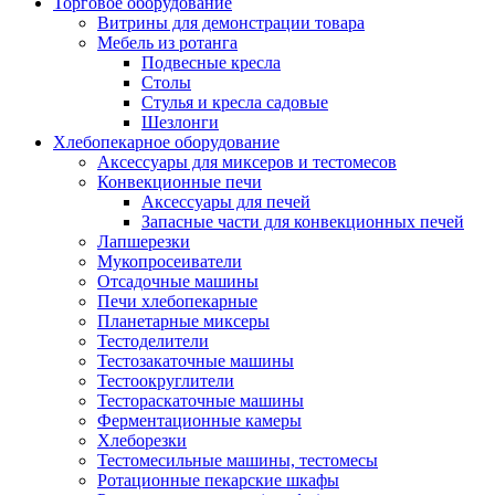
Торговое оборудование
Витрины для демонстрации товара
Мебель из ротанга
Подвесные кресла
Столы
Стулья и кресла садовые
Шезлонги
Хлебопекарное оборудование
Аксессуары для миксеров и тестомесов
Конвекционные печи
Аксессуары для печей
Запасные части для конвекционных печей
Лапшерезки
Мукопросеиватели
Отсадочные машины
Печи хлебопекарные
Планетарные миксеры
Тестоделители
Тестозакаточные машины
Тестоокруглители
Тестораскаточные машины
Ферментационные камеры
Хлеборезки
Тестомесильные машины, тестомесы
Ротационные пекарские шкафы