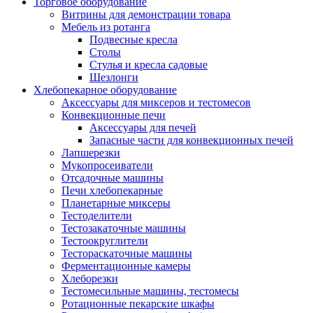
Торговое оборудование
Витрины для демонстрации товара
Мебель из ротанга
Подвесные кресла
Столы
Стулья и кресла садовые
Шезлонги
Хлебопекарное оборудование
Аксессуары для миксеров и тестомесов
Конвекционные печи
Аксессуары для печей
Запасные части для конвекционных печей
Лапшерезки
Мукопросеиватели
Отсадочные машины
Печи хлебопекарные
Планетарные миксеры
Тестоделители
Тестозакаточные машины
Тестоокруглители
Тестораскаточные машины
Ферментационные камеры
Хлеборезки
Тестомесильные машины, тестомесы
Ротационные пекарские шкафы