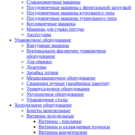
Стаканомоечные машины
Посудомоечные машины с фронтальной загрузкой
Посудомоечные машины купольного типа
Посудомоечные машины туннельного типа
Котломоечные машины
Машины для сушки посуды
Аксессуары
Упаковочное оборудование
Вакуумные машины
Вертикальное фасовочно упаковочное
оборудование
Для обвязки
Дозаторы
Запайка лотков
Мешкозашивочное оборудование
Сварщики ручные (запайщики пакетов)
Термоусадочное оборудование
Укупорочное оборудование
Упаковочные столы
Холодильное оборудование
Бонеты морозильные
Витрины холодильные
Витрины - прилавки
Витрины и охлаждаемые подносы
Витрины кондитерские