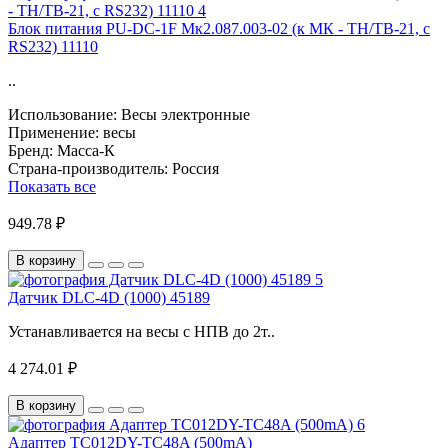
Блок питания PU-DC-1F Мк2.087.003-02 (к МК - ТН/ТВ-21, с
RS232) 11110
..
Использование:
Весы электронные
Применение:
весы
Бренд:
Масса-К
Страна-производитель:
Россия
Показать все
949.78 ₽
В корзину
Датчик DLC-4D (1000) 45189
Устанавливается на весы с НПВ до 2т..
4 274.01 ₽
В корзину
Адаптер ТС012DY-TC48A (500mA)