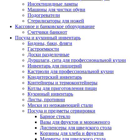
Инсектицидные лампы
Машины для чистки обуви
Подогреватели
Стерилизаторы для ножей
Кассовое и банковское оборудование
Счетчики банкнот
Посуда и кухонный инвентарь
Бидоны, баки, фляги
Гастроемкости
Доски разделочные
Дуршлаги, сита для профессиональной кухни
Инвентарь для пиццерий
Кастрюли для профессиональной кухни
Кондитерский инвентарь
Контейнеры и термоконтейнеры
Котлы для приготовления пищи
Кухонный инвентарь
Листы, противни
Миски из нержавеющей стали
Посуда и предметы сервировки
Барное стекло
Вазы для фруктов и мороженого
Диспенсеры для шведского стола
Корзины для хлеба и фруктов
Мармиты для шведского стола