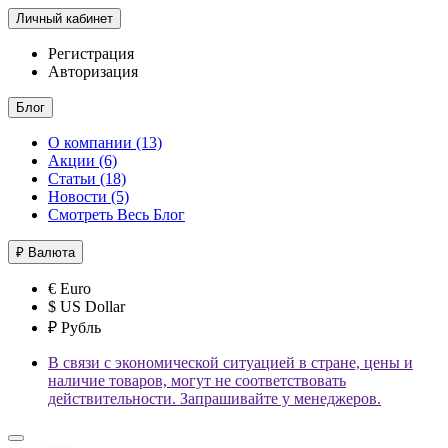
Личный кабинет
Регистрация
Авторизация
Блог
О компании (13)
Акции (6)
Статьи (18)
Новости (5)
Смотреть Весь Блог
₽
Валюта
€ Euro
$ US Dollar
₽ Рубль
В связи с экономической ситуацией в стране, цены и
наличие товаров, могут не соответствовать
действительности. Запрашивайте у менеджеров.