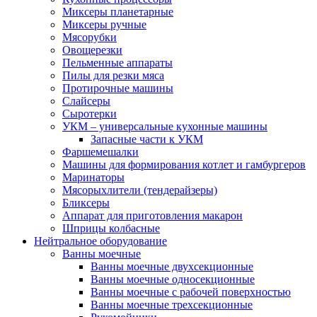
Миксеры планетарные
Миксеры ручные
Мясорубки
Овощерезки
Пельменные аппараты
Пилы для резки мяса
Протирочные машины
Слайсеры
Сыротерки
УКМ – универсальные кухонные машины
Запасные части к УКМ
Фаршемешалки
Машины для формирования котлет и гамбургеров
Маринаторы
Мясорыхлители (тендерайзеры)
Бликсеры
Аппарат для приготовления макарон
Шприцы колбасные
Нейтральное оборудование
Ванны моечные
Ванны моечные двухсекционные
Ванны моечные односекционные
Ванны моечные с рабочей поверхностью
Ванны моечные трехсекционные