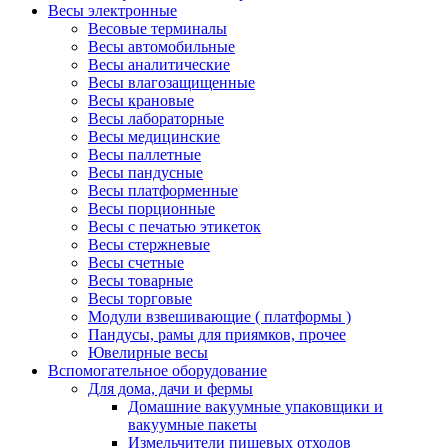
Весы электронные
Весовые терминалы
Весы автомобильные
Весы аналитические
Весы влагозащищенные
Весы крановые
Весы лабораторные
Весы медицинские
Весы паллетные
Весы пандусные
Весы платформенные
Весы порционные
Весы с печатью этикеток
Весы стержневые
Весы счетные
Весы товарные
Весы торговые
Модули взвешивающие ( платформы )
Пандусы, рамы для приямков, прочее
Ювелирные весы
Вспомогательное оборудование
Для дома, дачи и фермы
Домашние вакуумные упаковщики и
вакуумные пакеты
Измельчители пищевых отходов