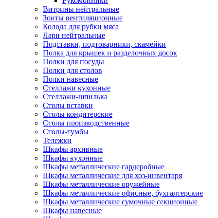
Рукомойники
Витрины нейтральные
Зонты вентиляционные
Колода для рубки мяса
Лари нейтральные
Подставки, подтоварники, скамейки
Полка для крышек и разделочных досок
Полки для посуды
Полки для столов
Полки навесные
Стеллажи кухонные
Стеллажи-шпилька
Столы вставки
Столы кондитерские
Столы производственные
Столы-тумбы
Тележки
Шкафы архивные
Шкафы кухонные
Шкафы металлические гардеробные
Шкафы металлические для хоз-инвентаря
Шкафы металлические оружейные
Шкафы металлические офисные, бухгалтерские
Шкафы металлические сумочные секционные
Шкафы навесные