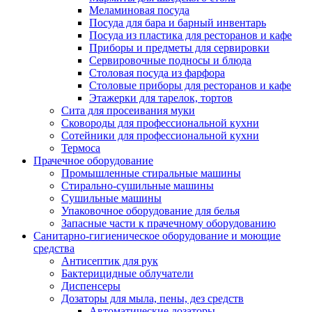
Меламиновая посуда
Посуда для бара и барный инвентарь
Посуда из пластика для ресторанов и кафе
Приборы и предметы для сервировки
Сервировочные подносы и блюда
Столовая посуда из фарфора
Столовые приборы для ресторанов и кафе
Этажерки для тарелок, тортов
Сита для просеивания муки
Сковороды для профессиональной кухни
Сотейники для профессиональной кухни
Термоса
Прачечное оборудование
Промышленные стиральные машины
Стирально-сушильные машины
Сушильные машины
Упаковочное оборудование для белья
Запасные части к прачечному оборудованию
Санитарно-гигиеническое оборудование и моющие
средства
Антисептик для рук
Бактерицидные облучатели
Диспенсеры
Дозаторы для мыла, пены, дез средств
Автоматические дозаторы