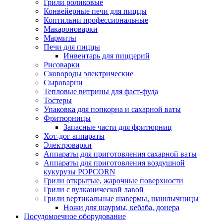
Грили роликовые
Конвейерные печи для пиццы
Коптильни профессиональные
Макароноварки
Мармиты
Печи для пиццы
Инвентарь для пиццерий
Рисоварки
Сковороды электрические
Сыроварни
Тепловые витрины для фаст-фуда
Тостеры
Упаковка для попкорна и сахарной ваты
Фритюрницы
Запасные части для фритюрниц
Хот-дог аппараты
Электроварки
Аппараты для приготовления сахарной ваты
Аппараты для приготовления воздушной
кукурузы POPCORN
Грили открытые, жарочные поверхности
Грили с вулканической лавой
Грили вертикальные шавермы, шашлычницы
Ножи для шаурмы, кебаба, донера
Посудомоечное оборудование