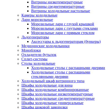
Витрины низкотемпературные
Витрины среднетемпературные
Витрины холодильные настольные
Камеры холодильные
Лари морозильные
Морозильные лари с глухой крышкой
Морозильные лари с гнутыми стеклами
Морозильные лари с прямым стеклом
Льдогенераторы
Аксессуары к льдогенераторам (бункеры)
Медицинские холодильники
Моноблоки
Охладители бутылок
Сплит-системы
Столы холодильные
Холодильные столы с распашными дверями
Холодильные столы с распашными
стеклянными дверями
Холодильный шкаф витринного типа
Шкафы холодильные для вина
Шкафы холодильные комбинированные
Шкафы холодильные низкотемпературные
Шкафы холодильные среднетемпературные
Шкафы холодильные универсальные
Шкафы шоковой заморозки