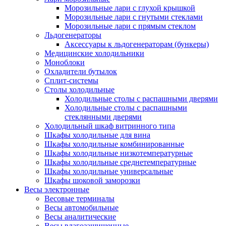
Морозильные лари с глухой крышкой
Морозильные лари с гнутыми стеклами
Морозильные лари с прямым стеклом
Льдогенераторы
Аксессуары к льдогенераторам (бункеры)
Медицинские холодильники
Моноблоки
Охладители бутылок
Сплит-системы
Столы холодильные
Холодильные столы с распашными дверями
Холодильные столы с распашными
стеклянными дверями
Холодильный шкаф витринного типа
Шкафы холодильные для вина
Шкафы холодильные комбинированные
Шкафы холодильные низкотемпературные
Шкафы холодильные среднетемпературные
Шкафы холодильные универсальные
Шкафы шоковой заморозки
Весы электронные
Весовые терминалы
Весы автомобильные
Весы аналитические
Весы влагозащищенные