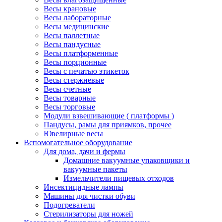
Весы крановые
Весы лабораторные
Весы медицинские
Весы паллетные
Весы пандусные
Весы платформенные
Весы порционные
Весы с печатью этикеток
Весы стержневые
Весы счетные
Весы товарные
Весы торговые
Модули взвешивающие ( платформы )
Пандусы, рамы для приямков, прочее
Ювелирные весы
Вспомогательное оборудование
Для дома, дачи и фермы
Домашние вакуумные упаковщики и
вакуумные пакеты
Измельчители пищевых отходов
Инсектицидные лампы
Машины для чистки обуви
Подогреватели
Стерилизаторы для ножей