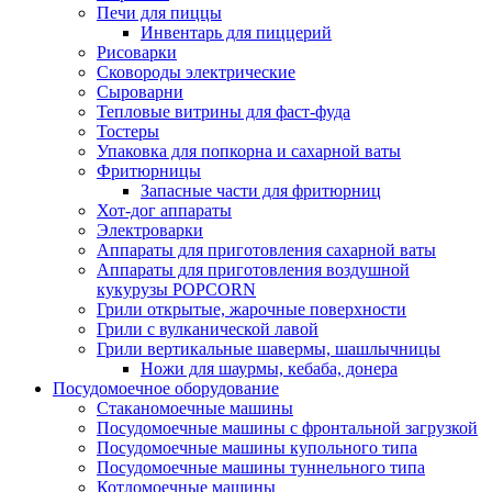
Печи для пиццы
Инвентарь для пиццерий
Рисоварки
Сковороды электрические
Сыроварни
Тепловые витрины для фаст-фуда
Тостеры
Упаковка для попкорна и сахарной ваты
Фритюрницы
Запасные части для фритюрниц
Хот-дог аппараты
Электроварки
Аппараты для приготовления сахарной ваты
Аппараты для приготовления воздушной
кукурузы POPCORN
Грили открытые, жарочные поверхности
Грили с вулканической лавой
Грили вертикальные шавермы, шашлычницы
Ножи для шаурмы, кебаба, донера
Посудомоечное оборудование
Стаканомоечные машины
Посудомоечные машины с фронтальной загрузкой
Посудомоечные машины купольного типа
Посудомоечные машины туннельного типа
Котломоечные машины