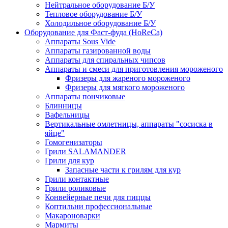
Нейтральное оборудование Б/У
Тепловое оборудование Б/У
Холодильное оборудование Б/У
Оборудование для Фаст-фуда (HoReCa)
Аппараты Sous Vide
Аппараты газированной воды
Аппараты для спиральных чипсов
Аппараты и смеси для приготовления мороженого
Фризеры для жареного мороженого
Фризеры для мягкого мороженого
Аппараты пончиковые
Блинницы
Вафельницы
Вертикальные омлетницы, аппараты "сосиска в
яйце"
Гомогенизаторы
Грили SALAMANDER
Грили для кур
Запасные части к грилям для кур
Грили контактные
Грили роликовые
Конвейерные печи для пиццы
Коптильни профессиональные
Макароноварки
Мармиты