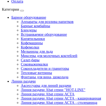
Оплата
Категории
Барное оборудование
Аппараты для розлива напитков
Барные комбайны
Блендеры
Встраиваемое оборудование
Кипятильники
Кофемашины
Кофемолки
Мельницы для льда
Миксеры для молочных коктейлей
Салат-бары
Соковыжималки
Сокоохладители и граниторы
Тепловые витрины
Фонтаны для вина, шоколада
Линии раздачи
Аксессуары для линий раздачи
Линия раздачи Abat серии "HOT-LINE"
Линия раздачи Abat серии АСТА
Линия раздачи Abat серии АСТА - кашированная
Линия раздачи Abat серии АСТА - столешница