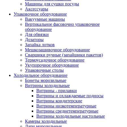
Машины для сушки посуды
Аксессуары
Упаковочное оборудование
Вакуумные машины
Вертикальное фасовочно упаковочное
оборудование
Для обвязки
Дозаторы
Запайка лотков
Мешкозашивочное оборудование
Сварщики ручные (запайщики пакетов)
Термоусадочное оборудование
Укупорочное оборудование
Упаковочные столы
Холодильное оборудование
Бонеты морозильные
Витрины холодильные
Витрины - прилавки
Витрины и охлаждаемые подносы
Витрины кондитерские
Витрины низкотемпературные
Витрины среднетемпературные
Витрины холодильные настольные
Камеры холодильные
Лари морозильные