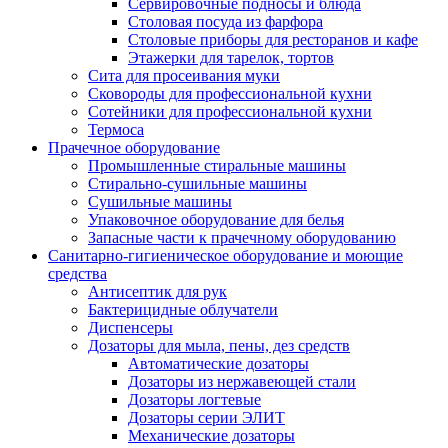
Сервировочные подносы и блюда
Столовая посуда из фарфора
Столовые приборы для ресторанов и кафе
Этажерки для тарелок, тортов
Сита для просеивания муки
Сковороды для профессиональной кухни
Сотейники для профессиональной кухни
Термоса
Прачечное оборудование
Промышленные стиральные машины
Стирально-сушильные машины
Сушильные машины
Упаковочное оборудование для белья
Запасные части к прачечному оборудованию
Санитарно-гигиеническое оборудование и моющие
средства
Антисептик для рук
Бактерицидные облучатели
Диспенсеры
Дозаторы для мыла, пены, дез средств
Автоматические дозаторы
Дозаторы из нержавеющей стали
Дозаторы логтевые
Дозаторы серии ЭЛИТ
Механические дозаторы