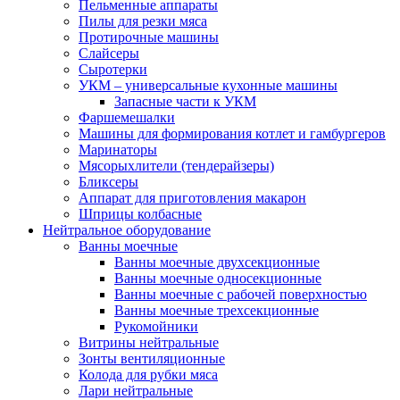
Пельменные аппараты
Пилы для резки мяса
Протирочные машины
Слайсеры
Сыротерки
УКМ – универсальные кухонные машины
Запасные части к УКМ
Фаршемешалки
Машины для формирования котлет и гамбургеров
Маринаторы
Мясорыхлители (тендерайзеры)
Бликсеры
Аппарат для приготовления макарон
Шприцы колбасные
Нейтральное оборудование
Ванны моечные
Ванны моечные двухсекционные
Ванны моечные односекционные
Ванны моечные с рабочей поверхностью
Ванны моечные трехсекционные
Рукомойники
Витрины нейтральные
Зонты вентиляционные
Колода для рубки мяса
Лари нейтральные