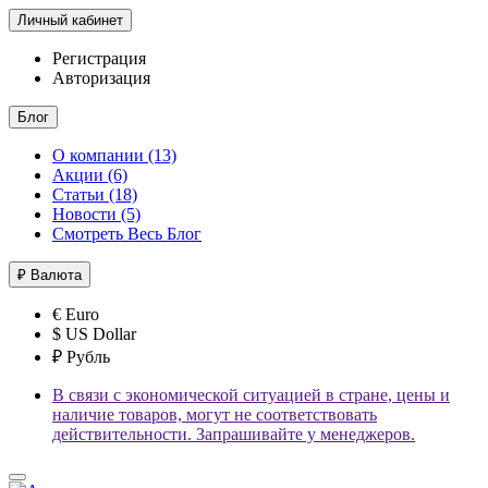
Личный кабинет
Регистрация
Авторизация
Блог
О компании (13)
Акции (6)
Статьи (18)
Новости (5)
Смотреть Весь Блог
₽
Валюта
€ Euro
$ US Dollar
₽ Рубль
В связи с экономической ситуацией в стране, цены и
наличие товаров, могут не соответствовать
действительности. Запрашивайте у менеджеров.