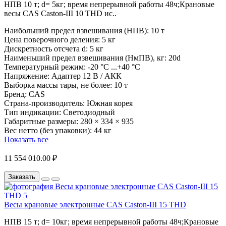
НПВ 10 т; d= 5кг; время непрерывной работы 48ч;Крановые
весы CAS Caston-III 10 THD ис..
Наибольший предел взвешивания (НПВ):
10 т
Цена поверочного деления:
5 кг
Дискретность отсчета d:
5 кг
Наименьший предел взвешивания (НмПВ), кг:
20d
Температурный режим:
-20 °С ...+40 °С
Напряжение:
Адаптер 12 В / АКК
Выборка массы тары, не более:
10 т
Бренд:
CAS
Страна-производитель:
Южная корея
Тип индикации:
Светодиодный
Габаритные размеры:
280 × 334 × 935
Вес нетто (без упаковки):
44 кг
Показать все
11 554 010.00 ₽
Заказать
Весы крановые электронные CAS Caston-III 15 THD
НПВ 15 т; d= 10кг; время непрерывной работы 48ч;Крановые