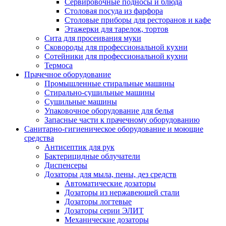
Сервировочные подносы и блюда
Столовая посуда из фарфора
Столовые приборы для ресторанов и кафе
Этажерки для тарелок, тортов
Сита для просеивания муки
Сковороды для профессиональной кухни
Сотейники для профессиональной кухни
Термоса
Прачечное оборудование
Промышленные стиральные машины
Стирально-сушильные машины
Сушильные машины
Упаковочное оборудование для белья
Запасные части к прачечному оборудованию
Санитарно-гигиеническое оборудование и моющие
средства
Антисептик для рук
Бактерицидные облучатели
Диспенсеры
Дозаторы для мыла, пены, дез средств
Автоматические дозаторы
Дозаторы из нержавеющей стали
Дозаторы логтевые
Дозаторы серии ЭЛИТ
Механические дозаторы