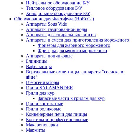
Нейтральное оборудование Б/У
Тепловое оборудование Б/У
Холодильное оборудование Б/У
Оборудование для Фаст-фуда (HoReCa)
Аппараты Sous Vide
Аппараты газированной воды
Аппараты для спиральных чипсов
Аппараты и смеси для приготовления мороженого
Фризеры для жареного мороженого
Фризеры для мягкого мороженого
Аппараты пончиковые
Блинницы
Вафельницы
Вертикальные омлетницы, аппараты "сосиска в
яйце"
Гомогенизаторы
Грили SALAMANDER
Грили для кур
Запасные части к грилям для кур
Грили контактные
Грили роликовые
Конвейерные печи для пиццы
Коптильни профессиональные
Макароноварки
Мармиты