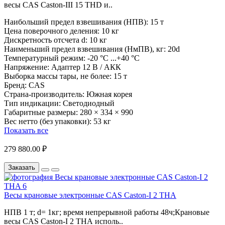
весы CAS Caston-III 15 THD и..
Наибольший предел взвешивания (НПВ):
15 т
Цена поверочного деления:
10 кг
Дискретность отсчета d:
10 кг
Наименьший предел взвешивания (НмПВ), кг:
20d
Температурный режим:
-20 °С ...+40 °С
Напряжение:
Адаптер 12 В / АКК
Выборка массы тары, не более:
15 т
Бренд:
CAS
Страна-производитель:
Южная корея
Тип индикации:
Светодиодный
Габаритные размеры:
280 × 334 × 990
Вес нетто (без упаковки):
53 кг
Показать все
279 880.00 ₽
Заказать
Весы крановые электронные CAS Caston-I 2 THA
НПВ 1 т; d= 1кг; время непрерывной работы 48ч;Крановые
весы CAS Caston-I 2 THA исполь..