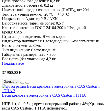
Цена поверочного деления:
0,2 кг
Дискретность отсчета d:
0,2 кг
Наименьший предел взвешивания (НмПВ), кг:
20d
Температурный режим:
-20 °С ...+40 °С
Напряжение:
Адаптер 9 В / АКК
Выборка массы тары, не более:
0,5 т
Класс точности по ГОСТ 24104-2001:
III/средний
Бренд:
CAS
Страна-производитель:
Южная корея
Индикатор покупателя:
Светодиодный, 5-ти сегментный.
Высота сегмента: 30мм
Тип индикации:
Светодиодный
Габаритные размеры:
225 × 360
Вес нетто (без упаковки):
4,2 кг
Показать все
37 960.00 ₽
Заказать
Весы крановые электронные CAS Caston-I 1THA
НПВ 1 т; d= 0,5кг; время непрерывной работы 48ч;Крановые
весы CAS Caston-I 1 THA использую..