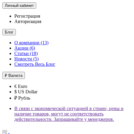
Личный кабинет
Регистрация
Авторизация
Блог
О компании (13)
Акции (6)
Статьи (18)
Новости (5)
Смотреть Весь Блог
₽
Валюта
€ Euro
$ US Dollar
₽ Рубль
В связи с экономической ситуацией в стране, цены и
наличие товаров, могут не соответствовать
действительности. Запрашивайте у менеджеров.