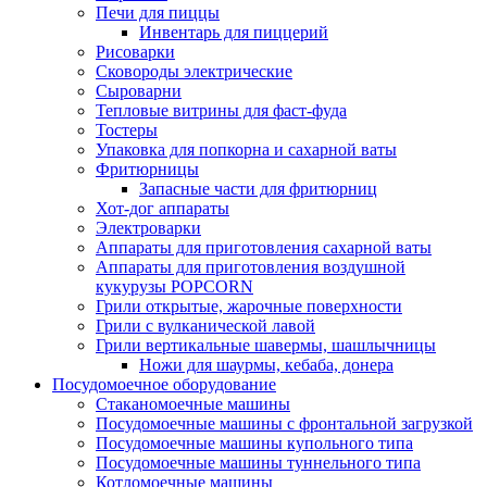
Печи для пиццы
Инвентарь для пиццерий
Рисоварки
Сковороды электрические
Сыроварни
Тепловые витрины для фаст-фуда
Тостеры
Упаковка для попкорна и сахарной ваты
Фритюрницы
Запасные части для фритюрниц
Хот-дог аппараты
Электроварки
Аппараты для приготовления сахарной ваты
Аппараты для приготовления воздушной
кукурузы POPCORN
Грили открытые, жарочные поверхности
Грили с вулканической лавой
Грили вертикальные шавермы, шашлычницы
Ножи для шаурмы, кебаба, донера
Посудомоечное оборудование
Стаканомоечные машины
Посудомоечные машины с фронтальной загрузкой
Посудомоечные машины купольного типа
Посудомоечные машины туннельного типа
Котломоечные машины