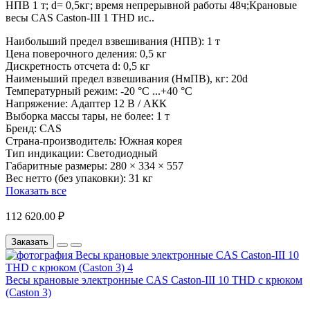
НПВ 1 т; d= 0,5кг; время непрерывной работы 48ч;Крановые
весы CAS Caston-III 1 THD ис..
Наибольший предел взвешивания (НПВ):
1 т
Цена поверочного деления:
0,5 кг
Дискретность отсчета d:
0,5 кг
Наименьший предел взвешивания (НмПВ), кг:
20d
Температурный режим:
-20 °С ...+40 °С
Напряжение:
Адаптер 12 В / АКК
Выборка массы тары, не более:
1 т
Бренд:
CAS
Страна-производитель:
Южная корея
Тип индикации:
Светодиодный
Габаритные размеры:
280 × 334 × 557
Вес нетто (без упаковки):
31 кг
Показать все
112 620.00 ₽
Заказать
Весы крановые электронные CAS Caston-III 10 THD с крюком
(Caston 3)