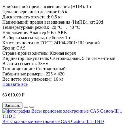
Наибольший предел взвешивания (НПВ):
1 т
Цена поверочного деления:
0,5 кг
Дискретность отсчета d:
0,5 кг
Наименьший предел взвешивания (НмПВ), кг:
20d
Температурный режим:
-20 °С ...+40 °С
Напряжение:
Адаптер 9 В / АКК
Выборка массы тары, не более:
1 т
Класс точности по ГОСТ 24104-2001:
III/средний
Бренд:
CAS
Страна-производитель:
Южная корея
Индикатор покупателя:
Светодиодный, 5-ти сегментный.
Высота сегмента: 38мм
Тип индикации:
Светодиодный
Габаритные размеры:
225 × 420
Вес нетто (без упаковки):
16 кг
Показать все
63 610.00 ₽
Заказать
Весы крановые электронные CAS Caston-III 1 THD