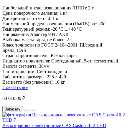
Наибольший предел взвешивания (НПВ):
2 т
Цена поверочного деления:
1 кг
Дискретность отсчета d:
1 кг
Наименьший предел взвешивания (НмПВ), кг:
20d
Температурный режим:
-20 °С ...+40 °С
Напряжение:
Адаптер 9 В / АКК
Выборка массы тары, не более:
2 т
Класс точности по ГОСТ 24104-2001:
III/средний
Бренд:
CAS
Страна-производитель:
Южная корея
Индикатор покупателя:
Светодиодный, 5-ти сегментный.
Высота сегмента: 38мм
Тип индикации:
Светодиодный
Габаритные размеры:
225 × 420
Вес нетто (без упаковки):
16 кг
Показать все
63 610.00 ₽
Заказать
Весы крановые электронные CAS Caston-III 2 THD