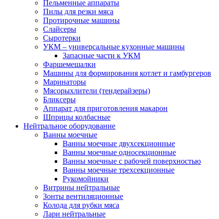
Пельменные аппараты
Пилы для резки мяса
Протирочные машины
Слайсеры
Сыротерки
УКМ – универсальные кухонные машины
Запасные части к УКМ
Фаршемешалки
Машины для формирования котлет и гамбургеров
Маринаторы
Мясорыхлители (тендерайзеры)
Бликсеры
Аппарат для приготовления макарон
Шприцы колбасные
Нейтральное оборудование
Ванны моечные
Ванны моечные двухсекционные
Ванны моечные односекционные
Ванны моечные с рабочей поверхностью
Ванны моечные трехсекционные
Рукомойники
Витрины нейтральные
Зонты вентиляционные
Колода для рубки мяса
Лари нейтральные