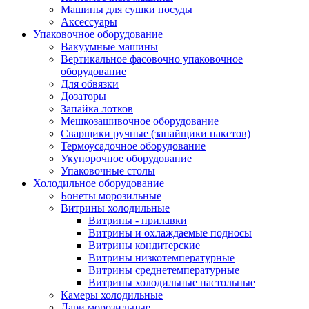
Машины для сушки посуды
Аксессуары
Упаковочное оборудование
Вакуумные машины
Вертикальное фасовочно упаковочное
оборудование
Для обвязки
Дозаторы
Запайка лотков
Мешкозашивочное оборудование
Сварщики ручные (запайщики пакетов)
Термоусадочное оборудование
Укупорочное оборудование
Упаковочные столы
Холодильное оборудование
Бонеты морозильные
Витрины холодильные
Витрины - прилавки
Витрины и охлаждаемые подносы
Витрины кондитерские
Витрины низкотемпературные
Витрины среднетемпературные
Витрины холодильные настольные
Камеры холодильные
Лари морозильные