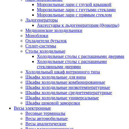
Морозильные лари с глухой крышкой
Морозильные лари с гнутыми стеклами
Морозильные лари с прямым стеклом
Льдогенераторы
Аксессуары к льдогенераторам (бункеры)
Медицинские холодильники
Моноблоки
Охладители бутылок
Сплит-системы
Столы холодильные
Холодильные столы с распашными дверями
Холодильные столы с распашными
стеклянными дверями
Холодильный шкаф витринного типа
Шкафы холодильные для вина
Шкафы холодильные комбинированные
Шкафы холодильные низкотемпературные
Шкафы холодильные среднетемпературные
Шкафы холодильные универсальные
Шкафы шоковой заморозки
Весы электронные
Весовые терминалы
Весы автомобильные
Весы аналитические
Весы влагозащищенные