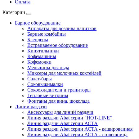
Оплата
Категории
Барное оборудование
Аппараты для розлива напитков
Барные комбайны
Блендеры
Встраиваемое оборудование
Кипятильники
Кофемашины
Кофемолки
Мельницы для льда
Миксеры для молочных коктейлей
Салат-бары
Соковыжималки
Сокоохладители и граниторы
Тепловые витрины
Фонтаны для вина, шоколада
Линии раздачи
Аксессуары для линий раздачи
Линия раздачи Abat серии "HOT-LINE"
Линия раздачи Abat серии АСТА
Линия раздачи Abat серии АСТА - кашированная
Линия раздачи Abat серии АСТА - столешница