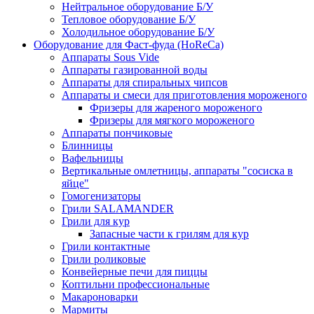
Нейтральное оборудование Б/У
Тепловое оборудование Б/У
Холодильное оборудование Б/У
Оборудование для Фаст-фуда (HoReCa)
Аппараты Sous Vide
Аппараты газированной воды
Аппараты для спиральных чипсов
Аппараты и смеси для приготовления мороженого
Фризеры для жареного мороженого
Фризеры для мягкого мороженого
Аппараты пончиковые
Блинницы
Вафельницы
Вертикальные омлетницы, аппараты "сосиска в
яйце"
Гомогенизаторы
Грили SALAMANDER
Грили для кур
Запасные части к грилям для кур
Грили контактные
Грили роликовые
Конвейерные печи для пиццы
Коптильни профессиональные
Макароноварки
Мармиты