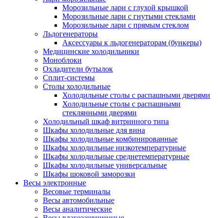
Морозильные лари с глухой крышкой
Морозильные лари с гнутыми стеклами
Морозильные лари с прямым стеклом
Льдогенераторы
Аксессуары к льдогенераторам (бункеры)
Медицинские холодильники
Моноблоки
Охладители бутылок
Сплит-системы
Столы холодильные
Холодильные столы с распашными дверями
Холодильные столы с распашными
стеклянными дверями
Холодильный шкаф витринного типа
Шкафы холодильные для вина
Шкафы холодильные комбинированные
Шкафы холодильные низкотемпературные
Шкафы холодильные среднетемпературные
Шкафы холодильные универсальные
Шкафы шоковой заморозки
Весы электронные
Весовые терминалы
Весы автомобильные
Весы аналитические
Весы влагозащищенные