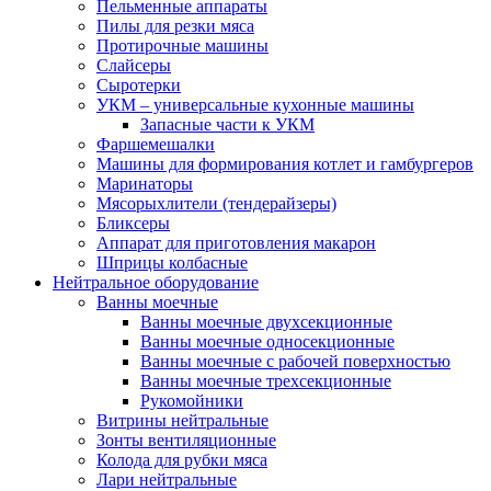
Пельменные аппараты
Пилы для резки мяса
Протирочные машины
Слайсеры
Сыротерки
УКМ – универсальные кухонные машины
Запасные части к УКМ
Фаршемешалки
Машины для формирования котлет и гамбургеров
Маринаторы
Мясорыхлители (тендерайзеры)
Бликсеры
Аппарат для приготовления макарон
Шприцы колбасные
Нейтральное оборудование
Ванны моечные
Ванны моечные двухсекционные
Ванны моечные односекционные
Ванны моечные с рабочей поверхностью
Ванны моечные трехсекционные
Рукомойники
Витрины нейтральные
Зонты вентиляционные
Колода для рубки мяса
Лари нейтральные