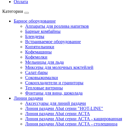
Оплата
Категории
Барное оборудование
Аппараты для розлива напитков
Барные комбайны
Блендеры
Встраиваемое оборудование
Кипятильники
Кофемашины
Кофемолки
Мельницы для льда
Миксеры для молочных коктейлей
Салат-бары
Соковыжималки
Сокоохладители и граниторы
Тепловые витрины
Фонтаны для вина, шоколада
Линии раздачи
Аксессуары для линий раздачи
Линия раздачи Abat серии "HOT-LINE"
Линия раздачи Abat серии АСТА
Линия раздачи Abat серии АСТА - кашированная
Линия раздачи Abat серии АСТА - столешница