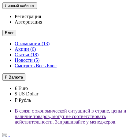
Личный кабинет
Регистрация
Авторизация
Блог
О компании (13)
Акции (6)
Статьи (18)
Новости (5)
Смотреть Весь Блог
₽
Валюта
€ Euro
$ US Dollar
₽ Рубль
В связи с экономической ситуацией в стране, цены и
наличие товаров, могут не соответствовать
действительности. Запрашивайте у менеджеров.