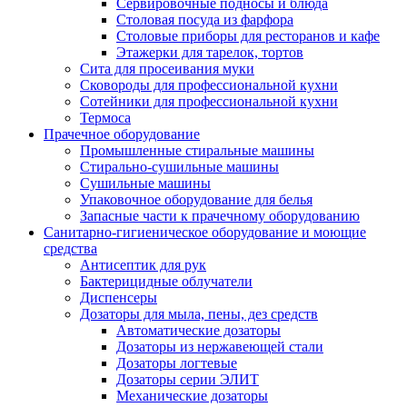
Сервировочные подносы и блюда
Столовая посуда из фарфора
Столовые приборы для ресторанов и кафе
Этажерки для тарелок, тортов
Сита для просеивания муки
Сковороды для профессиональной кухни
Сотейники для профессиональной кухни
Термоса
Прачечное оборудование
Промышленные стиральные машины
Стирально-сушильные машины
Сушильные машины
Упаковочное оборудование для белья
Запасные части к прачечному оборудованию
Санитарно-гигиеническое оборудование и моющие
средства
Антисептик для рук
Бактерицидные облучатели
Диспенсеры
Дозаторы для мыла, пены, дез средств
Автоматические дозаторы
Дозаторы из нержавеющей стали
Дозаторы логтевые
Дозаторы серии ЭЛИТ
Механические дозаторы