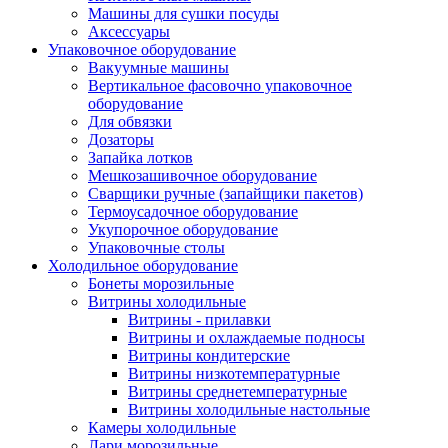
Машины для сушки посуды
Аксессуары
Упаковочное оборудование
Вакуумные машины
Вертикальное фасовочно упаковочное
оборудование
Для обвязки
Дозаторы
Запайка лотков
Мешкозашивочное оборудование
Сварщики ручные (запайщики пакетов)
Термоусадочное оборудование
Укупорочное оборудование
Упаковочные столы
Холодильное оборудование
Бонеты морозильные
Витрины холодильные
Витрины - прилавки
Витрины и охлаждаемые подносы
Витрины кондитерские
Витрины низкотемпературные
Витрины среднетемпературные
Витрины холодильные настольные
Камеры холодильные
Лари морозильные