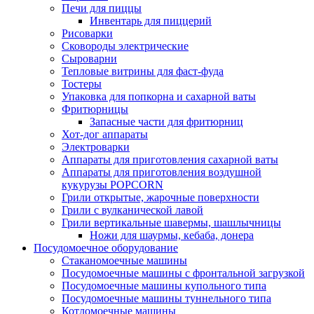
Печи для пиццы
Инвентарь для пиццерий
Рисоварки
Сковороды электрические
Сыроварни
Тепловые витрины для фаст-фуда
Тостеры
Упаковка для попкорна и сахарной ваты
Фритюрницы
Запасные части для фритюрниц
Хот-дог аппараты
Электроварки
Аппараты для приготовления сахарной ваты
Аппараты для приготовления воздушной
кукурузы POPCORN
Грили открытые, жарочные поверхности
Грили с вулканической лавой
Грили вертикальные шавермы, шашлычницы
Ножи для шаурмы, кебаба, донера
Посудомоечное оборудование
Стаканомоечные машины
Посудомоечные машины с фронтальной загрузкой
Посудомоечные машины купольного типа
Посудомоечные машины туннельного типа
Котломоечные машины