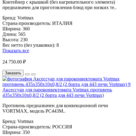
Контейнер с крышкой (без нагревательного элемента)
предназначен для приготовления блюд при низких те..
Бренд:
Vortmax
Страна-производитель:
ИТАЛИЯ
Ширина:
360
Длина:
565
Высота:
230
Вес нетто (без упаковки):
8
Показать все
24 750.00 ₽
Заказать
Аксессуар для пароконвектомата Vortmax противень
435х350х10х0,8/2 (2 борта для 443 печи Vortmax)
Противень предназначен для конвекционной печи
VORTMAX, модель PC443M..
Бренд:
Vortmax
Страна-производитель:
РОССИЯ
Ширина:
350