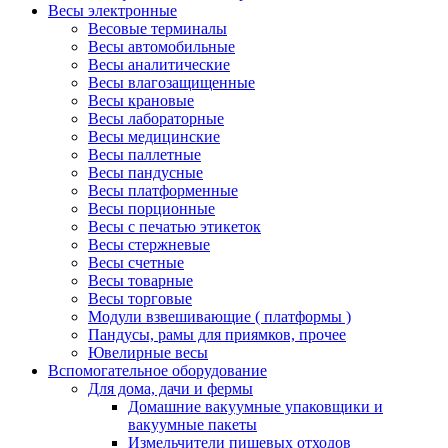
Весы электронные
Весовые терминалы
Весы автомобильные
Весы аналитические
Весы влагозащищенные
Весы крановые
Весы лабораторные
Весы медицинские
Весы паллетные
Весы пандусные
Весы платформенные
Весы порционные
Весы с печатью этикеток
Весы стержневые
Весы счетные
Весы товарные
Весы торговые
Модули взвешивающие ( платформы )
Пандусы, рамы для приямков, прочее
Ювелирные весы
Вспомогательное оборудование
Для дома, дачи и фермы
Домашние вакуумные упаковщики и
вакуумные пакеты
Измельчители пищевых отходов