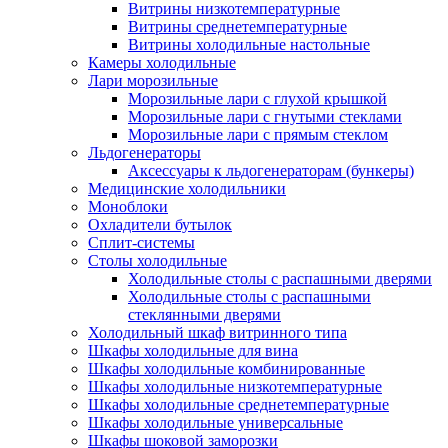
Витрины низкотемпературные
Витрины среднетемпературные
Витрины холодильные настольные
Камеры холодильные
Лари морозильные
Морозильные лари с глухой крышкой
Морозильные лари с гнутыми стеклами
Морозильные лари с прямым стеклом
Льдогенераторы
Аксессуары к льдогенераторам (бункеры)
Медицинские холодильники
Моноблоки
Охладители бутылок
Сплит-системы
Столы холодильные
Холодильные столы с распашными дверями
Холодильные столы с распашными
стеклянными дверями
Холодильный шкаф витринного типа
Шкафы холодильные для вина
Шкафы холодильные комбинированные
Шкафы холодильные низкотемпературные
Шкафы холодильные среднетемпературные
Шкафы холодильные универсальные
Шкафы шоковой заморозки