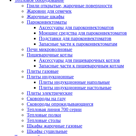
Тепловое оборудование
Грили открытые, жарочные поверхности
Жаровни для семечек
Жарочные шкафы
Пароконвектоматы
Аксессуары для пароконвектоматов
Моющие средства для пароконвектоматов
Подставки для пароконвектоматов
Запасные части к пароконвектоматам
Печи микроволновые
Пищеварочные котлы
Аксессуары для пищеварочных котлов
Запасные части к пищеварочным котлам
Плиты газовые
Плиты индукционные
Плиты индукционные напольные
Плиты индукционные настольные
Плиты электрические
Сковороды на газу
Сковороды опрокидывающиеся
Тепловая линия 700 серии
Тепловые полки
Тепловые столы
Шкафы жарочные газовые
Шкафы сушильные