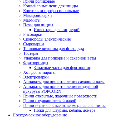
Грили роликовые
Конвейерные печи для пиццы
Коптильни профессиональные
Макароноварки
Мармиты
Печи для пиццы
Инвентарь для пиццерий
Рисоварки
Сковороды электрические
Сыроварни
Тепловые витрины для фаст-фуда
Тостеры
Упаковка для попкорна и сахарной ваты
Фритюрницы
Запасные части для фритюрниц
Хот-дог аппараты
Электроварки
Аппараты для приготовления сахарной ваты
Аппараты для приготовления воздушной
кукурузы POPCORN
Грили открытые, жарочные поверхности
Грили с вулканической лавой
Грили вертикальные шавермы, шашлычницы
Ножи для шаурмы, кебаба, донера
Посудомоечное оборудование