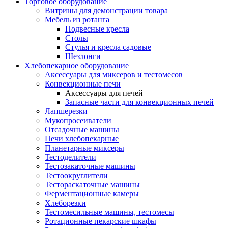
Торговое оборудование
Витрины для демонстрации товара
Мебель из ротанга
Подвесные кресла
Столы
Стулья и кресла садовые
Шезлонги
Хлебопекарное оборудование
Аксессуары для миксеров и тестомесов
Конвекционные печи
Аксессуары для печей
Запасные части для конвекционных печей
Лапшерезки
Мукопросеиватели
Отсадочные машины
Печи хлебопекарные
Планетарные миксеры
Тестоделители
Тестозакаточные машины
Тестоокруглители
Тестораскаточные машины
Ферментационные камеры
Хлеборезки
Тестомесильные машины, тестомесы
Ротационные пекарские шкафы