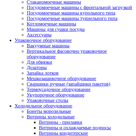
Стаканомоечные машины
Посудомоечные машины с фронтальной загрузкой
Посудомоечные машины купольного типа
Посудомоечные машины туннельного типа
Котломоечные машины
Машины для сушки посуды
Аксессуары
Упаковочное оборудование
Вакуумные машины
Вертикальное фасовочно упаковочное
оборудование
Для обвязки
Дозаторы
Запайка лотков
Мешкозашивочное оборудование
Сварщики ручные (запайщики пакетов)
Термоусадочное оборудование
Укупорочное оборудование
Упаковочные столы
Холодильное оборудование
Бонеты морозильные
Витрины холодильные
Витрины - прилавки
Витрины и охлаждаемые подносы
Витрины кондитерские