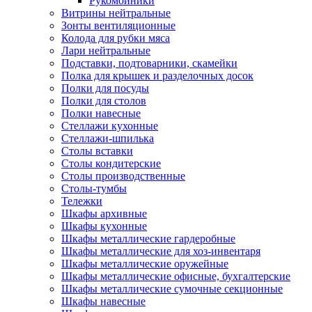
Рукомойники
Витрины нейтральные
Зонты вентиляционные
Колода для рубки мяса
Лари нейтральные
Подставки, подтоварники, скамейки
Полка для крышек и разделочных досок
Полки для посуды
Полки для столов
Полки навесные
Стеллажи кухонные
Стеллажи-шпилька
Столы вставки
Столы кондитерские
Столы производственные
Столы-тумбы
Тележки
Шкафы архивные
Шкафы кухонные
Шкафы металлические гардеробные
Шкафы металлические для хоз-инвентаря
Шкафы металлические оружейные
Шкафы металлические офисные, бухгалтерские
Шкафы металлические сумочные секционные
Шкафы навесные