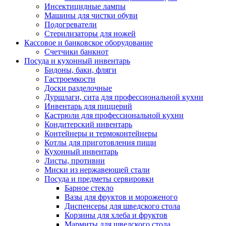
Инсектицидные лампы
Машины для чистки обуви
Подогреватели
Стерилизаторы для ножей
Кассовое и банковское оборудование
Счетчики банкнот
Посуда и кухонный инвентарь
Бидоны, баки, фляги
Гастроемкости
Доски разделочные
Дуршлаги, сита для профессиональной кухни
Инвентарь для пиццерий
Кастрюли для профессиональной кухни
Кондитерский инвентарь
Контейнеры и термоконтейнеры
Котлы для приготовления пищи
Кухонный инвентарь
Листы, противни
Миски из нержавеющей стали
Посуда и предметы сервировки
Барное стекло
Вазы для фруктов и мороженого
Диспенсеры для шведского стола
Корзины для хлеба и фруктов
Мармиты для шведского стола