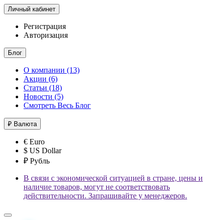
Личный кабинет
Регистрация
Авторизация
Блог
О компании (13)
Акции (6)
Статьи (18)
Новости (5)
Смотреть Весь Блог
₽
Валюта
€ Euro
$ US Dollar
₽ Рубль
В связи с экономической ситуацией в стране, цены и
наличие товаров, могут не соответствовать
действительности. Запрашивайте у менеджеров.