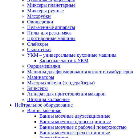
Миксеры планетарные
Миксеры ручные
Мясорубки
Овощерезки
Пельменные аппараты
Пилы для резки мяса
Протирочные машины
Слайсеры
Сыротерки
УКМ – универсальные кухонные машины
Запасные части к УКМ
Фаршемешалки
Машины для формирования котлет и гамбургеров
Маринаторы
Мясорыхлители (тендерайзеры)
Бликсеры
Аппарат для приготовления макарон
Шприцы колбасные
Нейтральное оборудование
Ванны моечные
Ванны моечные двухсекционные
Ванны моечные односекционные
Ванны моечные с рабочей поверхностью
Ванны моечные трехсекционные