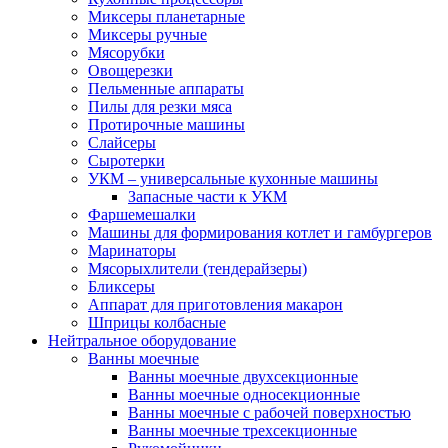
Миксеры планетарные
Миксеры ручные
Мясорубки
Овощерезки
Пельменные аппараты
Пилы для резки мяса
Протирочные машины
Слайсеры
Сыротерки
УКМ – универсальные кухонные машины
Запасные части к УКМ
Фаршемешалки
Машины для формирования котлет и гамбургеров
Маринаторы
Мясорыхлители (тендерайзеры)
Бликсеры
Аппарат для приготовления макарон
Шприцы колбасные
Нейтральное оборудование
Ванны моечные
Ванны моечные двухсекционные
Ванны моечные односекционные
Ванны моечные с рабочей поверхностью
Ванны моечные трехсекционные