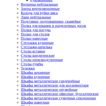
Рукомойники
Витрины нейтральные
Зонты вентиляционные
Колода для рубки мяса
Лари нейтральные
Подставки, подтоварники, скамейки
Полка для крышек и разделочных досок
Полки для посуды
Полки для столов
Полки навесные
Стеллажи кухонные
Стеллажи-шпилька
Столы вставки
Столы кондитерские
Столы производственные
Столы-тумбы
Тележки
Шкафы архивные
Шкафы кухонные
Шкафы металлические гардеробные
Шкафы металлические для хоз-инвентаря
Шкафы металлические оружейные
Шкафы металлические офисные, бухгалтерские
Шкафы металлические сумочные секционные
Шкафы навесные