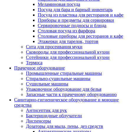
Меламиновая посуда
Посуда для бара и барный инвентарь
Посуда из пластика для ресторанов и кафе
Приборы и предметы для сервировки
Сервировочные подносы и блюда
Столовая посуда из фарфора
Столовые приборы для ресторанов и кафе
Этажерки для тарелок, тортов
Сита для просеивания муки
Сковороды для профессиональной кухни
Сотейники для профессиональной кухни
Термоса
Прачечное оборудование
Промышленные стиральные машины
Стирально-сушильные машины
Сушильные машины
Упаковочное оборудование для белья
Запасные части к прачечному оборудованию
Санитарно-гигиеническое оборудование и моющие
средства
Антисептик для рук
Бактерицидные облучатели
Диспенсеры
Дозаторы для мыла, пены, дез средств
Автоматические дозаторы