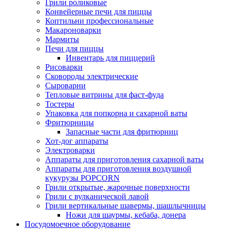
Грили роликовые
Конвейерные печи для пиццы
Коптильни профессиональные
Макароноварки
Мармиты
Печи для пиццы
Инвентарь для пиццерий
Рисоварки
Сковороды электрические
Сыроварни
Тепловые витрины для фаст-фуда
Тостеры
Упаковка для попкорна и сахарной ваты
Фритюрницы
Запасные части для фритюрниц
Хот-дог аппараты
Электроварки
Аппараты для приготовления сахарной ваты
Аппараты для приготовления воздушной
кукурузы POPCORN
Грили открытые, жарочные поверхности
Грили с вулканической лавой
Грили вертикальные шавермы, шашлычницы
Ножи для шаурмы, кебаба, донера
Посудомоечное оборудование