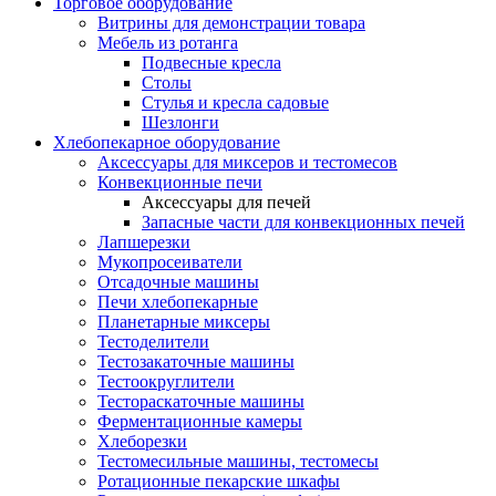
Торговое оборудование
Витрины для демонстрации товара
Мебель из ротанга
Подвесные кресла
Столы
Стулья и кресла садовые
Шезлонги
Хлебопекарное оборудование
Аксессуары для миксеров и тестомесов
Конвекционные печи
Аксессуары для печей
Запасные части для конвекционных печей
Лапшерезки
Мукопросеиватели
Отсадочные машины
Печи хлебопекарные
Планетарные миксеры
Тестоделители
Тестозакаточные машины
Тестоокруглители
Тестораскаточные машины
Ферментационные камеры
Хлеборезки
Тестомесильные машины, тестомесы
Ротационные пекарские шкафы