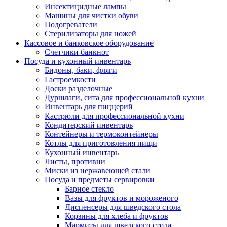
Инсектицидные лампы
Машины для чистки обуви
Подогреватели
Стерилизаторы для ножей
Кассовое и банковское оборудование
Счетчики банкнот
Посуда и кухонный инвентарь
Бидоны, баки, фляги
Гастроемкости
Доски разделочные
Дуршлаги, сита для профессиональной кухни
Инвентарь для пиццерий
Кастрюли для профессиональной кухни
Кондитерский инвентарь
Контейнеры и термоконтейнеры
Котлы для приготовления пищи
Кухонный инвентарь
Листы, противни
Миски из нержавеющей стали
Посуда и предметы сервировки
Барное стекло
Вазы для фруктов и мороженого
Диспенсеры для шведского стола
Корзины для хлеба и фруктов
Мармиты для шведского стола