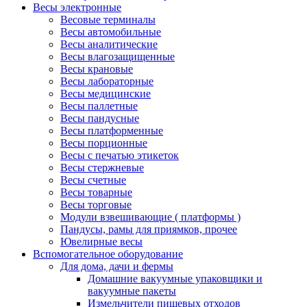
Весы электронные
Весовые терминалы
Весы автомобильные
Весы аналитические
Весы влагозащищенные
Весы крановые
Весы лабораторные
Весы медицинские
Весы паллетные
Весы пандусные
Весы платформенные
Весы порционные
Весы с печатью этикеток
Весы стержневые
Весы счетные
Весы товарные
Весы торговые
Модули взвешивающие ( платформы )
Пандусы, рамы для приямков, прочее
Ювелирные весы
Вспомогательное оборудование
Для дома, дачи и фермы
Домашние вакуумные упаковщики и
вакуумные пакеты
Измельчители пищевых отходов