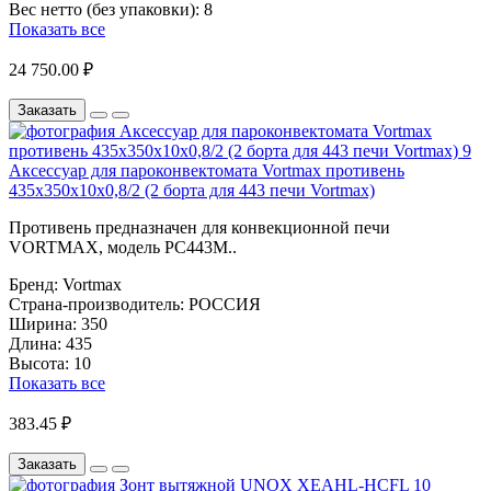
Вес нетто (без упаковки):
8
Показать все
24 750.00 ₽
Заказать
Аксессуар для пароконвектомата Vortmax противень
435х350х10х0,8/2 (2 борта для 443 печи Vortmax)
Противень предназначен для конвекционной печи
VORTMAX, модель PC443M..
Бренд:
Vortmax
Страна-производитель:
РОССИЯ
Ширина:
350
Длина:
435
Высота:
10
Показать все
383.45 ₽
Заказать