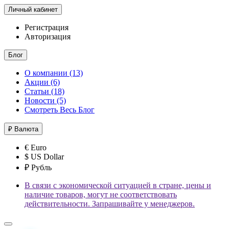
Личный кабинет
Регистрация
Авторизация
Блог
О компании (13)
Акции (6)
Статьи (18)
Новости (5)
Смотреть Весь Блог
₽
Валюта
€ Euro
$ US Dollar
₽ Рубль
В связи с экономической ситуацией в стране, цены и
наличие товаров, могут не соответствовать
действительности. Запрашивайте у менеджеров.