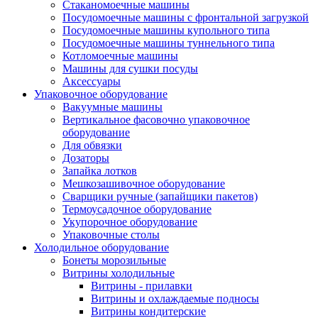
Стаканомоечные машины
Посудомоечные машины с фронтальной загрузкой
Посудомоечные машины купольного типа
Посудомоечные машины туннельного типа
Котломоечные машины
Машины для сушки посуды
Аксессуары
Упаковочное оборудование
Вакуумные машины
Вертикальное фасовочно упаковочное
оборудование
Для обвязки
Дозаторы
Запайка лотков
Мешкозашивочное оборудование
Сварщики ручные (запайщики пакетов)
Термоусадочное оборудование
Укупорочное оборудование
Упаковочные столы
Холодильное оборудование
Бонеты морозильные
Витрины холодильные
Витрины - прилавки
Витрины и охлаждаемые подносы
Витрины кондитерские