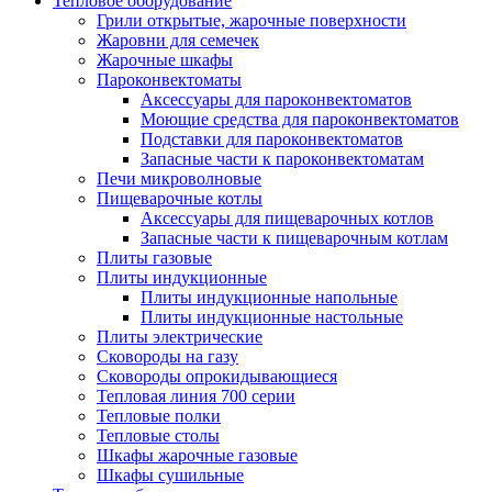
Тепловое оборудование
Грили открытые, жарочные поверхности
Жаровни для семечек
Жарочные шкафы
Пароконвектоматы
Аксессуары для пароконвектоматов
Моющие средства для пароконвектоматов
Подставки для пароконвектоматов
Запасные части к пароконвектоматам
Печи микроволновые
Пищеварочные котлы
Аксессуары для пищеварочных котлов
Запасные части к пищеварочным котлам
Плиты газовые
Плиты индукционные
Плиты индукционные напольные
Плиты индукционные настольные
Плиты электрические
Сковороды на газу
Сковороды опрокидывающиеся
Тепловая линия 700 серии
Тепловые полки
Тепловые столы
Шкафы жарочные газовые
Шкафы сушильные