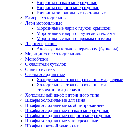
Витрины низкотемпературные
Витрины среднетемпературные
Витрины холодильные настольные
Камеры холодильные
Лари морозильные
Морозильные лари с глухой крышкой
Морозильные лари с гнутыми стеклами
Морозильные лари с прямым стеклом
Льдогенераторы
Аксессуары к льдогенераторам (бункеры)
Медицинские холодильники
Моноблоки
Охладители бутылок
Сплит-системы
Столы холодильные
Холодильные столы с распашными дверями
Холодильные столы с распашными
стеклянными дверями
Холодильный шкаф витринного типа
Шкафы холодильные для вина
Шкафы холодильные комбинированные
Шкафы холодильные низкотемпературные
Шкафы холодильные среднетемпературные
Шкафы холодильные универсальные
Шкафы шоковой заморозки