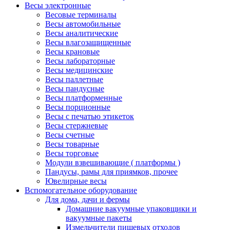
Весы электронные
Весовые терминалы
Весы автомобильные
Весы аналитические
Весы влагозащищенные
Весы крановые
Весы лабораторные
Весы медицинские
Весы паллетные
Весы пандусные
Весы платформенные
Весы порционные
Весы с печатью этикеток
Весы стержневые
Весы счетные
Весы товарные
Весы торговые
Модули взвешивающие ( платформы )
Пандусы, рамы для приямков, прочее
Ювелирные весы
Вспомогательное оборудование
Для дома, дачи и фермы
Домашние вакуумные упаковщики и
вакуумные пакеты
Измельчители пищевых отходов