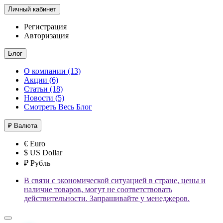
Личный кабинет
Регистрация
Авторизация
Блог
О компании (13)
Акции (6)
Статьи (18)
Новости (5)
Смотреть Весь Блог
₽
Валюта
€ Euro
$ US Dollar
₽ Рубль
В связи с экономической ситуацией в стране, цены и
наличие товаров, могут не соответствовать
действительности. Запрашивайте у менеджеров.