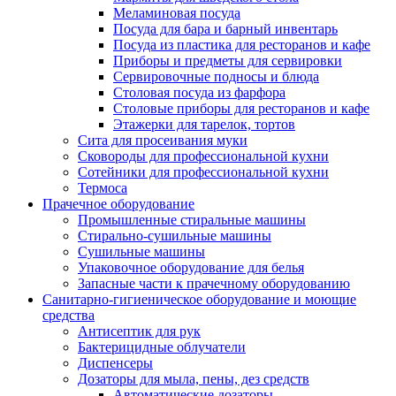
Меламиновая посуда
Посуда для бара и барный инвентарь
Посуда из пластика для ресторанов и кафе
Приборы и предметы для сервировки
Сервировочные подносы и блюда
Столовая посуда из фарфора
Столовые приборы для ресторанов и кафе
Этажерки для тарелок, тортов
Сита для просеивания муки
Сковороды для профессиональной кухни
Сотейники для профессиональной кухни
Термоса
Прачечное оборудование
Промышленные стиральные машины
Стирально-сушильные машины
Сушильные машины
Упаковочное оборудование для белья
Запасные части к прачечному оборудованию
Санитарно-гигиеническое оборудование и моющие
средства
Антисептик для рук
Бактерицидные облучатели
Диспенсеры
Дозаторы для мыла, пены, дез средств
Автоматические дозаторы