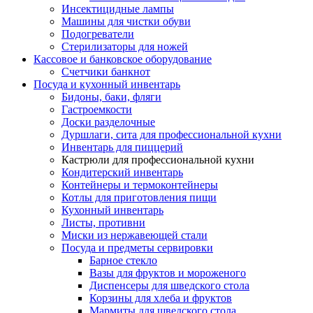
Инсектицидные лампы
Машины для чистки обуви
Подогреватели
Стерилизаторы для ножей
Кассовое и банковское оборудование
Счетчики банкнот
Посуда и кухонный инвентарь
Бидоны, баки, фляги
Гастроемкости
Доски разделочные
Дуршлаги, сита для профессиональной кухни
Инвентарь для пиццерий
Кастрюли для профессиональной кухни
Кондитерский инвентарь
Контейнеры и термоконтейнеры
Котлы для приготовления пищи
Кухонный инвентарь
Листы, противни
Миски из нержавеющей стали
Посуда и предметы сервировки
Барное стекло
Вазы для фруктов и мороженого
Диспенсеры для шведского стола
Корзины для хлеба и фруктов
Мармиты для шведского стола