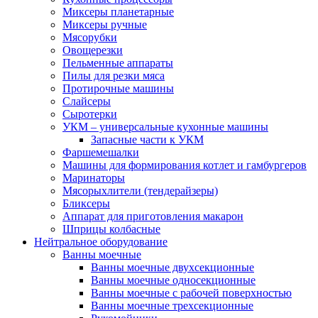
Миксеры планетарные
Миксеры ручные
Мясорубки
Овощерезки
Пельменные аппараты
Пилы для резки мяса
Протирочные машины
Слайсеры
Сыротерки
УКМ – универсальные кухонные машины
Запасные части к УКМ
Фаршемешалки
Машины для формирования котлет и гамбургеров
Маринаторы
Мясорыхлители (тендерайзеры)
Бликсеры
Аппарат для приготовления макарон
Шприцы колбасные
Нейтральное оборудование
Ванны моечные
Ванны моечные двухсекционные
Ванны моечные односекционные
Ванны моечные с рабочей поверхностью
Ванны моечные трехсекционные