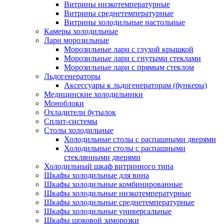
Витрины низкотемпературные
Витрины среднетемпературные
Витрины холодильные настольные
Камеры холодильные
Лари морозильные
Морозильные лари с глухой крышкой
Морозильные лари с гнутыми стеклами
Морозильные лари с прямым стеклом
Льдогенераторы
Аксессуары к льдогенераторам (бункеры)
Медицинские холодильники
Моноблоки
Охладители бутылок
Сплит-системы
Столы холодильные
Холодильные столы с распашными дверями
Холодильные столы с распашными
стеклянными дверями
Холодильный шкаф витринного типа
Шкафы холодильные для вина
Шкафы холодильные комбинированные
Шкафы холодильные низкотемпературные
Шкафы холодильные среднетемпературные
Шкафы холодильные универсальные
Шкафы шоковой заморозки