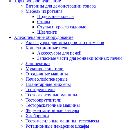
Торговое оборудование
Витрины для демонстрации товара
Мебель из ротанга
Подвесные кресла
Столы
Стулья и кресла садовые
Шезлонги
Хлебопекарное оборудование
Аксессуары для миксеров и тестомесов
Конвекционные печи
Аксессуары для печей
Запасные части для конвекционных печей
Лапшерезки
Мукопросеиватели
Отсадочные машины
Печи хлебопекарные
Планетарные миксеры
Тестоделители
Тестозакаточные машины
Тестоокруглители
Тестораскаточные машины
Ферментационные камеры
Хлеборезки
Тестомесильные машины, тестомесы
Ротационные пекарские шкафы