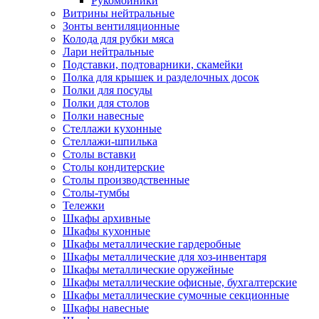
Рукомойники
Витрины нейтральные
Зонты вентиляционные
Колода для рубки мяса
Лари нейтральные
Подставки, подтоварники, скамейки
Полка для крышек и разделочных досок
Полки для посуды
Полки для столов
Полки навесные
Стеллажи кухонные
Стеллажи-шпилька
Столы вставки
Столы кондитерские
Столы производственные
Столы-тумбы
Тележки
Шкафы архивные
Шкафы кухонные
Шкафы металлические гардеробные
Шкафы металлические для хоз-инвентаря
Шкафы металлические оружейные
Шкафы металлические офисные, бухгалтерские
Шкафы металлические сумочные секционные
Шкафы навесные