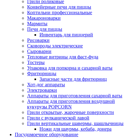
Грили роликовые
Конвейерные печи для пиццы
Коптильни профессиональные
Макароноварки
Мармиты
Печи для пиццы
Инвентарь для пиццерий
Рисоварки
Сковороды электрические
Сыроварни
Тепловые витрины для фаст-фуда
Тостеры
Упаковка для попкорна и сахарной ваты
Фритюрницы
Запасные части для фритюрниц
Хот-дог аппараты
Электроварки
Аппараты для приготовления сахарной ваты
Аппараты для приготовления воздушной
кукурузы POPCORN
Грили открытые, жарочные поверхности
Грили с вулканической лавой
Грили вертикальные шавермы, шашлычницы
Ножи для шаурмы, кебаба, донера
Посудомоечное оборудование