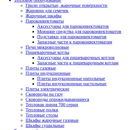
Тепловое оборудование
Грили открытые, жарочные поверхности
Жаровни для семечек
Жарочные шкафы
Пароконвектоматы
Аксессуары для пароконвектоматов
Моющие средства для пароконвектоматов
Подставки для пароконвектоматов
Запасные части к пароконвектоматам
Печи микроволновые
Пищеварочные котлы
Аксессуары для пищеварочных котлов
Запасные части к пищеварочным котлам
Плиты газовые
Плиты индукционные
Плиты индукционные напольные
Плиты индукционные настольные
Плиты электрические
Сковороды на газу
Сковороды опрокидывающиеся
Тепловая линия 700 серии
Тепловые полки
Тепловые столы
Шкафы жарочные газовые
Шкафы сушильные