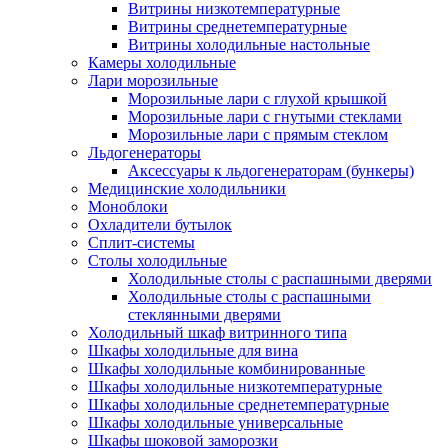
Витрины низкотемпературные
Витрины среднетемпературные
Витрины холодильные настольные
Камеры холодильные
Лари морозильные
Морозильные лари с глухой крышкой
Морозильные лари с гнутыми стеклами
Морозильные лари с прямым стеклом
Льдогенераторы
Аксессуары к льдогенераторам (бункеры)
Медицинские холодильники
Моноблоки
Охладители бутылок
Сплит-системы
Столы холодильные
Холодильные столы с распашными дверями
Холодильные столы с распашными
стеклянными дверями
Холодильный шкаф витринного типа
Шкафы холодильные для вина
Шкафы холодильные комбинированные
Шкафы холодильные низкотемпературные
Шкафы холодильные среднетемпературные
Шкафы холодильные универсальные
Шкафы шоковой заморозки