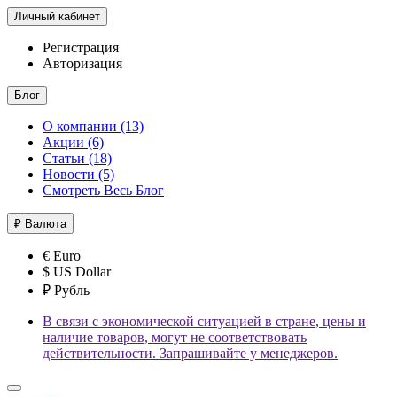
Личный кабинет
Регистрация
Авторизация
Блог
О компании (13)
Акции (6)
Статьи (18)
Новости (5)
Смотреть Весь Блог
₽
Валюта
€ Euro
$ US Dollar
₽ Рубль
В связи с экономической ситуацией в стране, цены и
наличие товаров, могут не соответствовать
действительности. Запрашивайте у менеджеров.