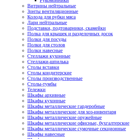
Рукомойники
Витрины нейтральные
Зонты вентиляционные
Колода для рубки мяса
Лари нейтральные
Подставки, подтоварники, скамейки
Полка для крышек и разделочных досок
Полки для посуды
Полки для столов
Полки навесные
Стеллажи кухонные
Стеллажи-шпилька
Столы вставки
Столы кондитерские
Столы производственные
Столы-тумбы
Тележки
Шкафы архивные
Шкафы кухонные
Шкафы металлические гардеробные
Шкафы металлические для хоз-инвентаря
Шкафы металлические оружейные
Шкафы металлические офисные, бухгалтерские
Шкафы металлические сумочные секционные
Шкафы навесные