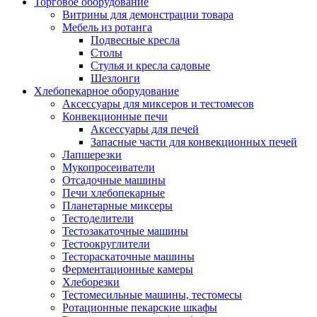
Торговое оборудование
Витрины для демонстрации товара
Мебель из ротанга
Подвесные кресла
Столы
Стулья и кресла садовые
Шезлонги
Хлебопекарное оборудование
Аксессуары для миксеров и тестомесов
Конвекционные печи
Аксессуары для печей
Запасные части для конвекционных печей
Лапшерезки
Мукопросеиватели
Отсадочные машины
Печи хлебопекарные
Планетарные миксеры
Тестоделители
Тестозакаточные машины
Тестоокруглители
Тестораскаточные машины
Ферментационные камеры
Хлеборезки
Тестомесильные машины, тестомесы
Ротационные пекарские шкафы