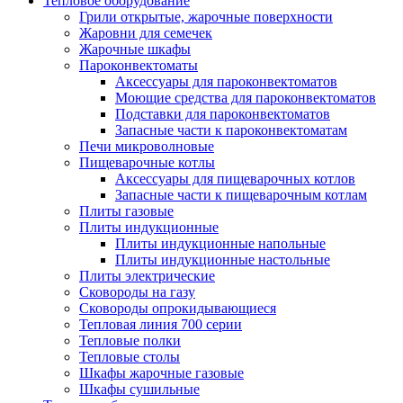
Тепловое оборудование
Грили открытые, жарочные поверхности
Жаровни для семечек
Жарочные шкафы
Пароконвектоматы
Аксессуары для пароконвектоматов
Моющие средства для пароконвектоматов
Подставки для пароконвектоматов
Запасные части к пароконвектоматам
Печи микроволновые
Пищеварочные котлы
Аксессуары для пищеварочных котлов
Запасные части к пищеварочным котлам
Плиты газовые
Плиты индукционные
Плиты индукционные напольные
Плиты индукционные настольные
Плиты электрические
Сковороды на газу
Сковороды опрокидывающиеся
Тепловая линия 700 серии
Тепловые полки
Тепловые столы
Шкафы жарочные газовые
Шкафы сушильные