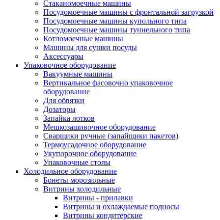
Стаканомоечные машины
Посудомоечные машины с фронтальной загрузкой
Посудомоечные машины купольного типа
Посудомоечные машины туннельного типа
Котломоечные машины
Машины для сушки посуды
Аксессуары
Упаковочное оборудование
Вакуумные машины
Вертикальное фасовочно упаковочное
оборудование
Для обвязки
Дозаторы
Запайка лотков
Мешкозашивочное оборудование
Сварщики ручные (запайщики пакетов)
Термоусадочное оборудование
Укупорочное оборудование
Упаковочные столы
Холодильное оборудование
Бонеты морозильные
Витрины холодильные
Витрины - прилавки
Витрины и охлаждаемые подносы
Витрины кондитерские