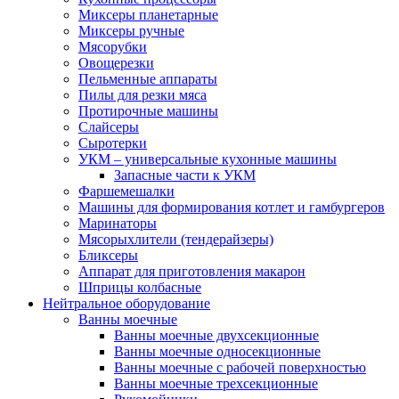
Миксеры планетарные
Миксеры ручные
Мясорубки
Овощерезки
Пельменные аппараты
Пилы для резки мяса
Протирочные машины
Слайсеры
Сыротерки
УКМ – универсальные кухонные машины
Запасные части к УКМ
Фаршемешалки
Машины для формирования котлет и гамбургеров
Маринаторы
Мясорыхлители (тендерайзеры)
Бликсеры
Аппарат для приготовления макарон
Шприцы колбасные
Нейтральное оборудование
Ванны моечные
Ванны моечные двухсекционные
Ванны моечные односекционные
Ванны моечные с рабочей поверхностью
Ванны моечные трехсекционные