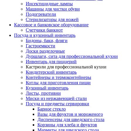
Инсектицидные лампы
Машины для чистки обуви
Подогреватели
Стерилизаторы для ножей
Кассовое и банковское оборудование
Счетчики банкнот
Посуда и кухонный инвентарь
Бидоны, баки, фляги
Гастроемкости
Доски разделочные
Дуршлаги, сита для профессиональной кухни
Инвентарь для пиццерий
Кастрюли для профессиональной кухни
Кондитерский инвентарь
Контейнеры и термоконтейнеры
Котлы для приготовления пищи
Кухонный инвентарь
Листы, противни
Миски из нержавеющей стали
Посуда и предметы сервировки
Барное стекло
Вазы для фруктов и мороженого
Диспенсеры для шведского стола
Корзины для хлеба и фруктов
Мармиты для шведского стола