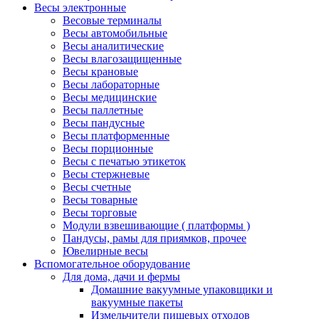
Весы электронные
Весовые терминалы
Весы автомобильные
Весы аналитические
Весы влагозащищенные
Весы крановые
Весы лабораторные
Весы медицинские
Весы паллетные
Весы пандусные
Весы платформенные
Весы порционные
Весы с печатью этикеток
Весы стержневые
Весы счетные
Весы товарные
Весы торговые
Модули взвешивающие ( платформы )
Пандусы, рамы для приямков, прочее
Ювелирные весы
Вспомогательное оборудование
Для дома, дачи и фермы
Домашние вакуумные упаковщики и
вакуумные пакеты
Измельчители пищевых отходов