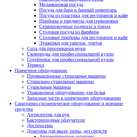
Меламиновая посуда
Посуда для бара и барный инвентарь
Посуда из пластика для ресторанов и кафе
Приборы и предметы для сервировки
Сервировочные подносы и блюда
Столовая посуда из фарфора
Столовые приборы для ресторанов и кафе
Этажерки для тарелок, тортов
Сита для просеивания муки
Сковороды для профессиональной кухни
Сотейники для профессиональной кухни
Термоса
Прачечное оборудование
Промышленные стиральные машины
Стирально-сушильные машины
Сушильные машины
Упаковочное оборудование для белья
Запасные части к прачечному оборудованию
Санитарно-гигиеническое оборудование и моющие
средства
Антисептик для рук
Бактерицидные облучатели
Диспенсеры
Дозаторы для мыла, пены, дез средств
Автоматические дозаторы