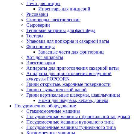
Печи для пиццы
Инвентарь для пиццерий
Рисоварки
Сковороды электрические
Сыроварни
Тепловые витрины для фаст-фуда
Тостеры
Упаковка для попкорна и сахарной ваты
Фритюрницы
Запасные части для фритюрниц
Хот-дог аппараты
Электроварки
Аппараты для приготовления сахарной ваты
Аппараты для приготовления воздушной
кукурузы POPCORN
Грили открытые, жарочные поверхности
Грили с вулканической лавой
Грили вертикальные шавермы, шашлычницы
Ножи для шаурмы, кебаба, донера
Посудомоечное оборудование
Стаканомоечные машины
Посудомоечные машины с фронтальной загрузкой
Посудомоечные машины купольного типа
Посудомоечные машины туннельного типа
Котломоечные машины