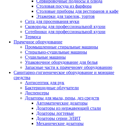
Сервировочные подносы и блюда
Столовая посуда из фарфора
Столовые приборы для ресторанов и кафе
Этажерки для тарелок, тортов
Сита для просеивания муки
Сковороды для профессиональной кухни
Сотейники для профессиональной кухни
Термоса
Прачечное оборудование
Промышленные стиральные машины
Стирально-сушильные машины
Сушильные машины
Упаковочное оборудование для белья
Запасные части к прачечному оборудованию
Санитарно-гигиеническое оборудование и моющие
средства
Антисептик для рук
Бактерицидные облучатели
Диспенсеры
Дозаторы для мыла, пены, дез средств
Автоматические дозаторы
Дозаторы из нержавеющей стали
Дозаторы логтевые
Дозаторы серии ЭЛИТ
Механические дозаторы