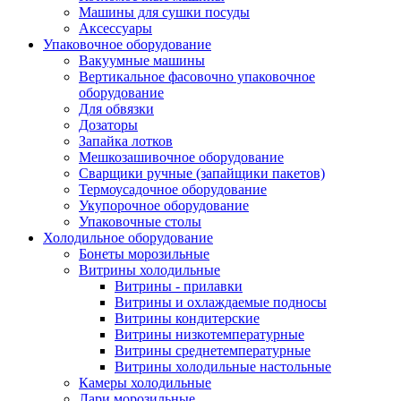
Машины для сушки посуды
Аксессуары
Упаковочное оборудование
Вакуумные машины
Вертикальное фасовочно упаковочное
оборудование
Для обвязки
Дозаторы
Запайка лотков
Мешкозашивочное оборудование
Сварщики ручные (запайщики пакетов)
Термоусадочное оборудование
Укупорочное оборудование
Упаковочные столы
Холодильное оборудование
Бонеты морозильные
Витрины холодильные
Витрины - прилавки
Витрины и охлаждаемые подносы
Витрины кондитерские
Витрины низкотемпературные
Витрины среднетемпературные
Витрины холодильные настольные
Камеры холодильные
Лари морозильные