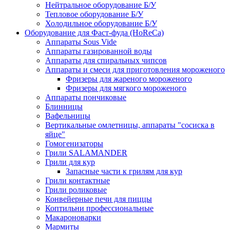
Нейтральное оборудование Б/У
Тепловое оборудование Б/У
Холодильное оборудование Б/У
Оборудование для Фаст-фуда (HoReCa)
Аппараты Sous Vide
Аппараты газированной воды
Аппараты для спиральных чипсов
Аппараты и смеси для приготовления мороженого
Фризеры для жареного мороженого
Фризеры для мягкого мороженого
Аппараты пончиковые
Блинницы
Вафельницы
Вертикальные омлетницы, аппараты "сосиска в
яйце"
Гомогенизаторы
Грили SALAMANDER
Грили для кур
Запасные части к грилям для кур
Грили контактные
Грили роликовые
Конвейерные печи для пиццы
Коптильни профессиональные
Макароноварки
Мармиты