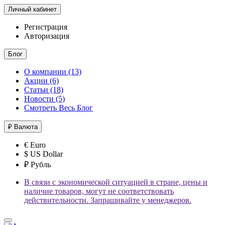
Личный кабинет
Регистрация
Авторизация
Блог
О компании (13)
Акции (6)
Статьи (18)
Новости (5)
Смотреть Весь Блог
₽
Валюта
€ Euro
$ US Dollar
₽ Рубль
В связи с экономической ситуацией в стране, цены и
наличие товаров, могут не соответствовать
действительности. Запрашивайте у менеджеров.