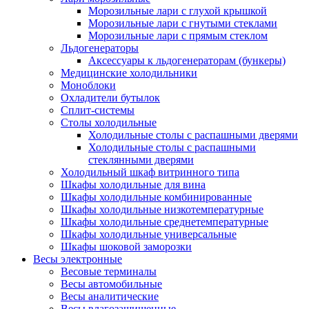
Морозильные лари с глухой крышкой
Морозильные лари с гнутыми стеклами
Морозильные лари с прямым стеклом
Льдогенераторы
Аксессуары к льдогенераторам (бункеры)
Медицинские холодильники
Моноблоки
Охладители бутылок
Сплит-системы
Столы холодильные
Холодильные столы с распашными дверями
Холодильные столы с распашными
стеклянными дверями
Холодильный шкаф витринного типа
Шкафы холодильные для вина
Шкафы холодильные комбинированные
Шкафы холодильные низкотемпературные
Шкафы холодильные среднетемпературные
Шкафы холодильные универсальные
Шкафы шоковой заморозки
Весы электронные
Весовые терминалы
Весы автомобильные
Весы аналитические
Весы влагозащищенные