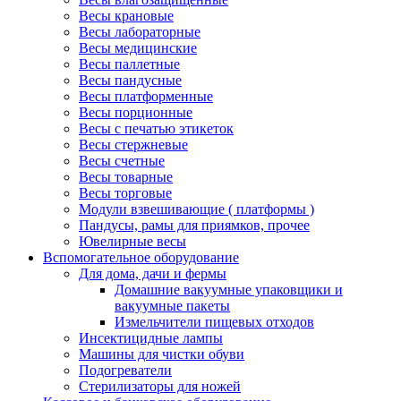
Весы крановые
Весы лабораторные
Весы медицинские
Весы паллетные
Весы пандусные
Весы платформенные
Весы порционные
Весы с печатью этикеток
Весы стержневые
Весы счетные
Весы товарные
Весы торговые
Модули взвешивающие ( платформы )
Пандусы, рамы для приямков, прочее
Ювелирные весы
Вспомогательное оборудование
Для дома, дачи и фермы
Домашние вакуумные упаковщики и
вакуумные пакеты
Измельчители пищевых отходов
Инсектицидные лампы
Машины для чистки обуви
Подогреватели
Стерилизаторы для ножей