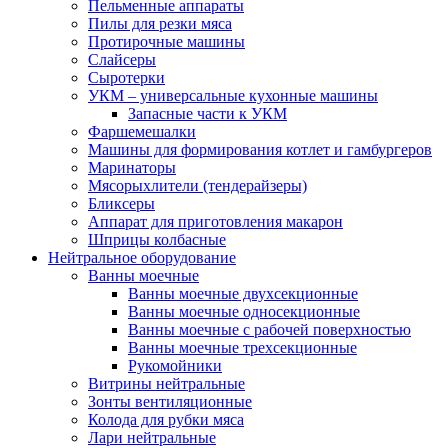
Пельменные аппараты
Пилы для резки мяса
Протирочные машины
Слайсеры
Сыротерки
УКМ – универсальные кухонные машины
Запасные части к УКМ
Фаршемешалки
Машины для формирования котлет и гамбургеров
Маринаторы
Мясорыхлители (тендерайзеры)
Бликсеры
Аппарат для приготовления макарон
Шприцы колбасные
Нейтральное оборудование
Ванны моечные
Ванны моечные двухсекционные
Ванны моечные односекционные
Ванны моечные с рабочей поверхностью
Ванны моечные трехсекционные
Рукомойники
Витрины нейтральные
Зонты вентиляционные
Колода для рубки мяса
Лари нейтральные