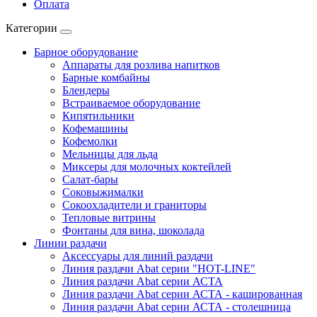
Оплата
Категории
Барное оборудование
Аппараты для розлива напитков
Барные комбайны
Блендеры
Встраиваемое оборудование
Кипятильники
Кофемашины
Кофемолки
Мельницы для льда
Миксеры для молочных коктейлей
Салат-бары
Соковыжималки
Сокоохладители и граниторы
Тепловые витрины
Фонтаны для вина, шоколада
Линии раздачи
Аксессуары для линий раздачи
Линия раздачи Abat серии "HOT-LINE"
Линия раздачи Abat серии АСТА
Линия раздачи Abat серии АСТА - кашированная
Линия раздачи Abat серии АСТА - столешница