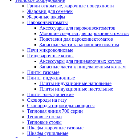
Тепловое оборудование
Грили открытые, жарочные поверхности
Жаровни для семечек
Жарочные шкафы
Пароконвектоматы
Аксессуары для пароконвектоматов
Моющие средства для пароконвектоматов
Подставки для пароконвектоматов
Запасные части к пароконвектоматам
Печи микроволновые
Пищеварочные котлы
Аксессуары для пищеварочных котлов
Запасные части к пищеварочным котлам
Плиты газовые
Плиты индукционные
Плиты индукционные напольные
Плиты индукционные настольные
Плиты электрические
Сковороды на газу
Сковороды опрокидывающиеся
Тепловая линия 700 серии
Тепловые полки
Тепловые столы
Шкафы жарочные газовые
Шкафы сушильные