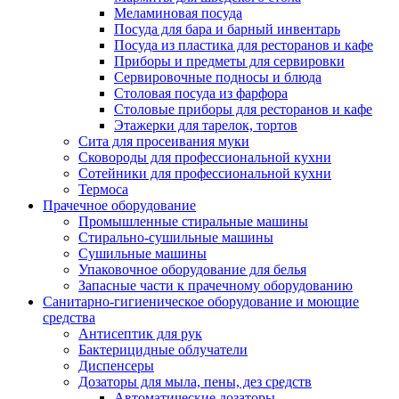
Меламиновая посуда
Посуда для бара и барный инвентарь
Посуда из пластика для ресторанов и кафе
Приборы и предметы для сервировки
Сервировочные подносы и блюда
Столовая посуда из фарфора
Столовые приборы для ресторанов и кафе
Этажерки для тарелок, тортов
Сита для просеивания муки
Сковороды для профессиональной кухни
Сотейники для профессиональной кухни
Термоса
Прачечное оборудование
Промышленные стиральные машины
Стирально-сушильные машины
Сушильные машины
Упаковочное оборудование для белья
Запасные части к прачечному оборудованию
Санитарно-гигиеническое оборудование и моющие
средства
Антисептик для рук
Бактерицидные облучатели
Диспенсеры
Дозаторы для мыла, пены, дез средств
Автоматические дозаторы