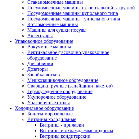
Стаканомоечные машины
Посудомоечные машины с фронтальной загрузкой
Посудомоечные машины купольного типа
Посудомоечные машины туннельного типа
Котломоечные машины
Машины для сушки посуды
Аксессуары
Упаковочное оборудование
Вакуумные машины
Вертикальное фасовочно упаковочное
оборудование
Для обвязки
Дозаторы
Запайка лотков
Мешкозашивочное оборудование
Сварщики ручные (запайщики пакетов)
Термоусадочное оборудование
Укупорочное оборудование
Упаковочные столы
Холодильное оборудование
Бонеты морозильные
Витрины холодильные
Витрины - прилавки
Витрины и охлаждаемые подносы
Витрины кондитерские