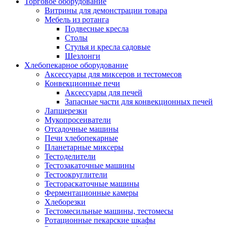
Торговое оборудование
Витрины для демонстрации товара
Мебель из ротанга
Подвесные кресла
Столы
Стулья и кресла садовые
Шезлонги
Хлебопекарное оборудование
Аксессуары для миксеров и тестомесов
Конвекционные печи
Аксессуары для печей
Запасные части для конвекционных печей
Лапшерезки
Мукопросеиватели
Отсадочные машины
Печи хлебопекарные
Планетарные миксеры
Тестоделители
Тестозакаточные машины
Тестоокруглители
Тестораскаточные машины
Ферментационные камеры
Хлеборезки
Тестомесильные машины, тестомесы
Ротационные пекарские шкафы