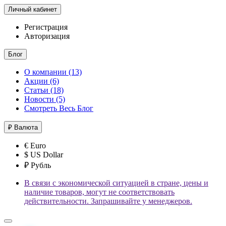
Личный кабинет
Регистрация
Авторизация
Блог
О компании (13)
Акции (6)
Статьи (18)
Новости (5)
Смотреть Весь Блог
₽
Валюта
€ Euro
$ US Dollar
₽ Рубль
В связи с экономической ситуацией в стране, цены и
наличие товаров, могут не соответствовать
действительности. Запрашивайте у менеджеров.