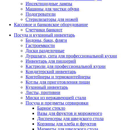
Инсектицидные лампы
Машины для чистки обуви
Подогреватели
Стерилизаторы для ножей
Кассовое и банковское оборудование
Счетчики банкнот
Посуда и кухонный инвентарь
Бидоны, баки, фляги
Гастроемкости
Доски разделочные
Дуршлаги, сита для профессиональной кухни
Инвентарь для пиццерий
Кастрюли для профессиональной кухни
Кондитерский инвентарь
Контейнеры и термоконтейнеры
Котлы для приготовления пищи
Кухонный инвентарь
Листы, противни
Миски из нержавеющей стали
Посуда и предметы сервировки
Барное стекло
Вазы для фруктов и мороженого
Диспенсеры для шведского стола
Корзины для хлеба и фруктов
Мармиты для шведского стола