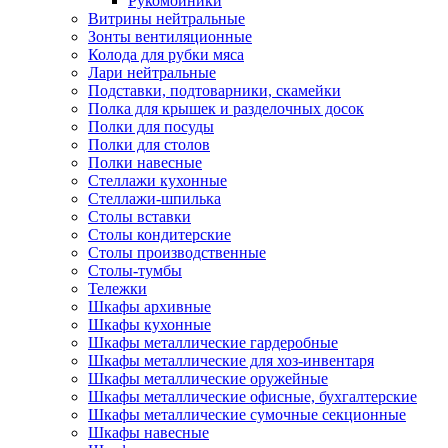
Рукомойники
Витрины нейтральные
Зонты вентиляционные
Колода для рубки мяса
Лари нейтральные
Подставки, подтоварники, скамейки
Полка для крышек и разделочных досок
Полки для посуды
Полки для столов
Полки навесные
Стеллажи кухонные
Стеллажи-шпилька
Столы вставки
Столы кондитерские
Столы производственные
Столы-тумбы
Тележки
Шкафы архивные
Шкафы кухонные
Шкафы металлические гардеробные
Шкафы металлические для хоз-инвентаря
Шкафы металлические оружейные
Шкафы металлические офисные, бухгалтерские
Шкафы металлические сумочные секционные
Шкафы навесные