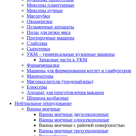
Миксеры планетарные
Миксеры ручные
Мясорубки
Овощерезки
Пельменные аппараты
Пилы для резки мяса
Протирочные машины
Слайсеры
Сыротерки
УКМ – универсальные кухонные машины
Запасные части к УКМ
Фаршемешалки
Машины для формирования котлет и гамбургеров
Маринаторы
Мясорыхлители (тендерайзеры)
Бликсеры
Аппарат для приготовления макарон
Шприцы колбасные
Нейтральное оборудование
Ванны моечные
Ванны моечные двухсекционные
Ванны моечные односекционные
Ванны моечные с рабочей поверхностью
Ванны моечные трехсекционные