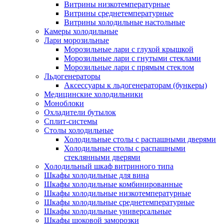
Витрины низкотемпературные
Витрины среднетемпературные
Витрины холодильные настольные
Камеры холодильные
Лари морозильные
Морозильные лари с глухой крышкой
Морозильные лари с гнутыми стеклами
Морозильные лари с прямым стеклом
Льдогенераторы
Аксессуары к льдогенераторам (бункеры)
Медицинские холодильники
Моноблоки
Охладители бутылок
Сплит-системы
Столы холодильные
Холодильные столы с распашными дверями
Холодильные столы с распашными
стеклянными дверями
Холодильный шкаф витринного типа
Шкафы холодильные для вина
Шкафы холодильные комбинированные
Шкафы холодильные низкотемпературные
Шкафы холодильные среднетемпературные
Шкафы холодильные универсальные
Шкафы шоковой заморозки