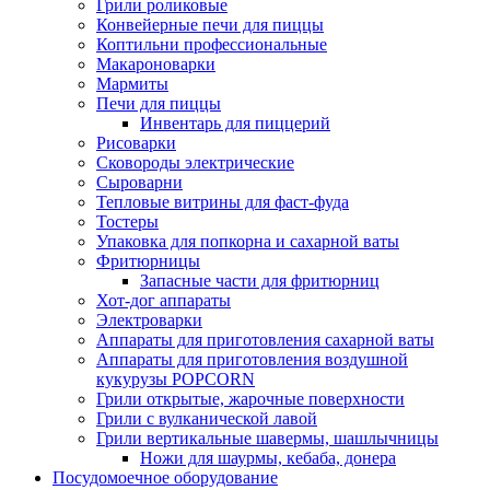
Грили роликовые
Конвейерные печи для пиццы
Коптильни профессиональные
Макароноварки
Мармиты
Печи для пиццы
Инвентарь для пиццерий
Рисоварки
Сковороды электрические
Сыроварни
Тепловые витрины для фаст-фуда
Тостеры
Упаковка для попкорна и сахарной ваты
Фритюрницы
Запасные части для фритюрниц
Хот-дог аппараты
Электроварки
Аппараты для приготовления сахарной ваты
Аппараты для приготовления воздушной
кукурузы POPCORN
Грили открытые, жарочные поверхности
Грили с вулканической лавой
Грили вертикальные шавермы, шашлычницы
Ножи для шаурмы, кебаба, донера
Посудомоечное оборудование