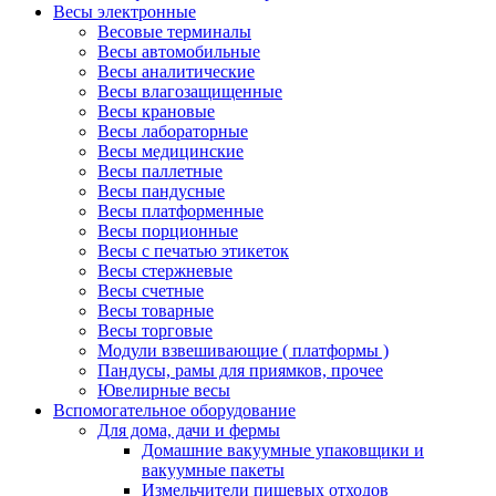
Весы электронные
Весовые терминалы
Весы автомобильные
Весы аналитические
Весы влагозащищенные
Весы крановые
Весы лабораторные
Весы медицинские
Весы паллетные
Весы пандусные
Весы платформенные
Весы порционные
Весы с печатью этикеток
Весы стержневые
Весы счетные
Весы товарные
Весы торговые
Модули взвешивающие ( платформы )
Пандусы, рамы для приямков, прочее
Ювелирные весы
Вспомогательное оборудование
Для дома, дачи и фермы
Домашние вакуумные упаковщики и
вакуумные пакеты
Измельчители пищевых отходов