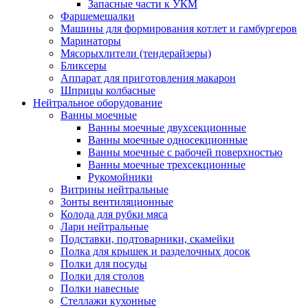
Запасные части к УКМ
Фаршемешалки
Машины для формирования котлет и гамбургеров
Маринаторы
Мясорыхлители (тендерайзеры)
Бликсеры
Аппарат для приготовления макарон
Шприцы колбасные
Нейтральное оборудование
Ванны моечные
Ванны моечные двухсекционные
Ванны моечные односекционные
Ванны моечные с рабочей поверхностью
Ванны моечные трехсекционные
Рукомойники
Витрины нейтральные
Зонты вентиляционные
Колода для рубки мяса
Лари нейтральные
Подставки, подтоварники, скамейки
Полка для крышек и разделочных досок
Полки для посуды
Полки для столов
Полки навесные
Стеллажи кухонные