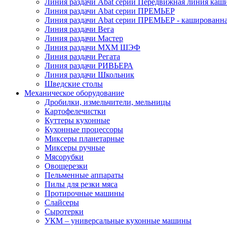
Линия раздачи Abat серии Передвижная линия каш
Линия раздачи Abat серии ПРЕМЬЕР
Линия раздачи Abat серии ПРЕМЬЕР - кашированн
Линия раздачи Вега
Линия раздачи Мастер
Линия раздачи МХМ ШЭФ
Линия раздачи Регата
Линия раздачи РИВЬЕРА
Линия раздачи Школьник
Шведские столы
Механическое оборудование
Дробилки, измельчители, мельницы
Картофелечистки
Куттеры кухонные
Кухонные процессоры
Миксеры планетарные
Миксеры ручные
Мясорубки
Овощерезки
Пельменные аппараты
Пилы для резки мяса
Протирочные машины
Слайсеры
Сыротерки
УКМ – универсальные кухонные машины