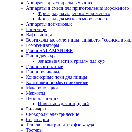
Аппараты для спиральных чипсов
Аппараты и смеси для приготовления мороженого
Фризеры для жареного мороженого
Фризеры для мягкого мороженого
Аппараты пончиковые
Блинницы
Вафельницы
Вертикальные омлетницы, аппараты "сосиска в яйц
Гомогенизаторы
Грили SALAMANDER
Грили для кур
Запасные части к грилям для кур
Грили контактные
Грили роликовые
Конвейерные печи для пиццы
Коптильни профессиональные
Макароноварки
Мармиты
Печи для пиццы
Инвентарь для пиццерий
Рисоварки
Сковороды электрические
Сыроварни
Тепловые витрины для фаст-фуда
Тостеры