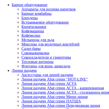
Барное оборудование
Аппараты для розлива напитков
Барные комбайны
Блендеры
Встраиваемое оборудование
Кипятильники
Кофемашины
Кофемолки
Мельницы для льда
Миксеры для молочных коктейлей
Салат-бары
Соковыжималки
Сокоохладители и граниторы
Тепловые витрины
Фонтаны для вина, шоколада
Линии раздачи
Аксессуары для линий раздачи
Линия раздачи Abat серии "HOT-LINE"
Линия раздачи Abat серии АСТА
Линия раздачи Abat серии АСТА - кашированная
Линия раздачи Abat серии АСТА - столешница нерж
Линия раздачи Abat серии Мини-линия
Линия раздачи Abat серии ПАТША
Линия раздачи Abat серии Передвижная линия