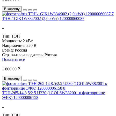
В корзину
ТЭН-1GIK1W334/002 (2,0 кWт) 120000060087
..
Тип:
ТЭН
Мощность:
2 кВт
Напряжение:
220 В
Бренд:
Россия
Страна-производитель:
Россия
Показать все
1 800.00 ₽
В корзину
ТЭН-265-14 8,5/2,5 U230 (1GOL6W382001 к фритюрнице
ЭФК) 120000006158
..
Тип:
ТЭН