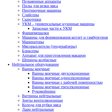
Пельменные аппараты
Пилы для резки мяса
Протирочные машины
Слайсеры
Сыротерки
УКМ – универсальные кухонные машины
Запасные части к УКМ
Фаршемешалки
Машины для формирования котлет и гамбургеров
Маринаторы
Мясорыхлители (тендерайзеры)
Бликсеры
Аппарат для приготовления макарон
Шприцы колбасные
Нейтральное оборудование
Ванны моечные
Ванны моечные двухсекционные
Ванны моечные односекционные
Ванны моечные с рабочей поверхностью
Ванны моечные трехсекционные
Рукомойники
Витрины нейтральные
Зонты вентиляционные
Колода для рубки мяса
Лари нейтральные