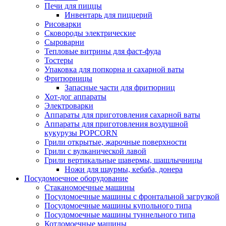
Печи для пиццы
Инвентарь для пиццерий
Рисоварки
Сковороды электрические
Сыроварни
Тепловые витрины для фаст-фуда
Тостеры
Упаковка для попкорна и сахарной ваты
Фритюрницы
Запасные части для фритюрниц
Хот-дог аппараты
Электроварки
Аппараты для приготовления сахарной ваты
Аппараты для приготовления воздушной
кукурузы POPCORN
Грили открытые, жарочные поверхности
Грили с вулканической лавой
Грили вертикальные шавермы, шашлычницы
Ножи для шаурмы, кебаба, донера
Посудомоечное оборудование
Стаканомоечные машины
Посудомоечные машины с фронтальной загрузкой
Посудомоечные машины купольного типа
Посудомоечные машины туннельного типа
Котломоечные машины