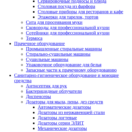
Сервировочные подносы и блюда
Столовая посуда из фарфора
Столовые приборы для ресторанов и кафе
Этажерки для тарелок, тортов
Сита для просеивания муки
Сковороды для профессиональной кухни
Сотейники для профессиональной кухни
Термоса
Прачечное оборудование
Промышленные стиральные машины
Стирально-сушильные машины
Сушильные машины
Упаковочное оборудование для белья
Запасные части к прачечному оборудованию
Санитарно-гигиеническое оборудование и моющие
средства
Антисептик для рук
Бактерицидные облучатели
Диспенсеры
Дозаторы для мыла, пены, дез средств
Автоматические дозаторы
Дозаторы из нержавеющей стали
Дозаторы логтевые
Дозаторы серии ЭЛИТ
Механические дозаторы