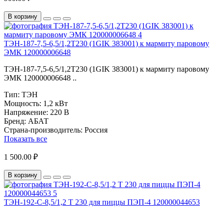
В корзину
ТЭН-187-7,5-6,5/1,2Т230 (1GIK 383001) к мармиту паровому
ЭМК 120000006648
ТЭН-187-7,5-6,5/1,2Т230 (1GIK 383001) к мармиту паровому
ЭМК 120000006648 ..
Тип:
ТЭН
Мощность:
1,2 кВт
Напряжение:
220 В
Бренд:
АБАТ
Страна-производитель:
Россия
Показать все
1 500.00 ₽
В корзину
ТЭН-192-С-8,5/1,2 Т 230 для пиццы ПЭП-4 120000044653
..