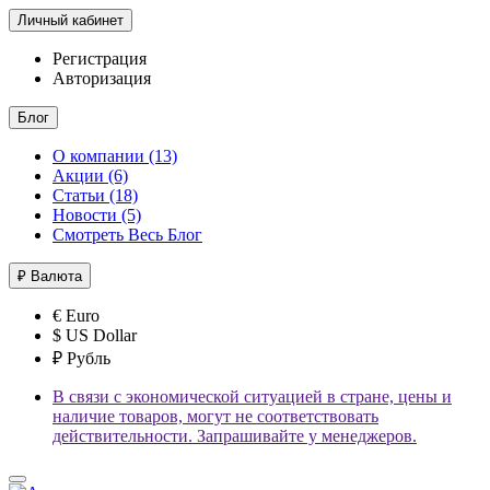
Личный кабинет
Регистрация
Авторизация
Блог
О компании (13)
Акции (6)
Статьи (18)
Новости (5)
Смотреть Весь Блог
₽
Валюта
€ Euro
$ US Dollar
₽ Рубль
В связи с экономической ситуацией в стране, цены и
наличие товаров, могут не соответствовать
действительности. Запрашивайте у менеджеров.