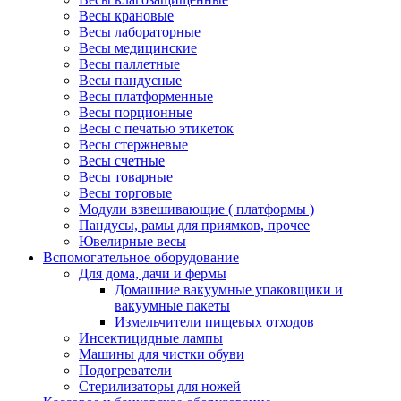
Весы крановые
Весы лабораторные
Весы медицинские
Весы паллетные
Весы пандусные
Весы платформенные
Весы порционные
Весы с печатью этикеток
Весы стержневые
Весы счетные
Весы товарные
Весы торговые
Модули взвешивающие ( платформы )
Пандусы, рамы для приямков, прочее
Ювелирные весы
Вспомогательное оборудование
Для дома, дачи и фермы
Домашние вакуумные упаковщики и
вакуумные пакеты
Измельчители пищевых отходов
Инсектицидные лампы
Машины для чистки обуви
Подогреватели
Стерилизаторы для ножей