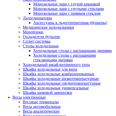
Морозильные лари с глухой крышкой
Морозильные лари с гнутыми стеклами
Морозильные лари с прямым стеклом
Льдогенераторы
Аксессуары к льдогенераторам (бункеры)
Медицинские холодильники
Моноблоки
Охладители бутылок
Сплит-системы
Столы холодильные
Холодильные столы с распашными дверями
Холодильные столы с распашными
стеклянными дверями
Холодильный шкаф витринного типа
Шкафы холодильные для вина
Шкафы холодильные комбинированные
Шкафы холодильные низкотемпературные
Шкафы холодильные среднетемпературные
Шкафы холодильные универсальные
Шкафы шоковой заморозки
Весы электронные
Весовые терминалы
Весы автомобильные
Весы аналитические
Весы влагозащищенные