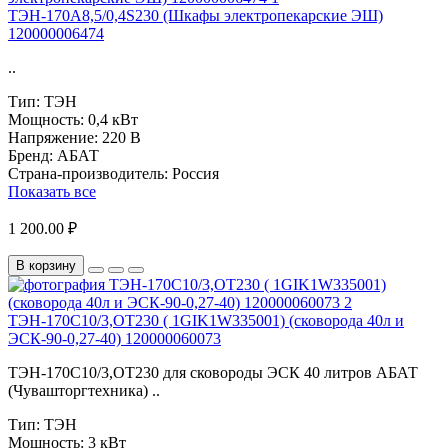
ТЭН-170А8,5/0,4S230 (Шкафы электропекарские ЭШ)
120000006474
..
Тип:
ТЭН
Мощность:
0,4 кВт
Напряжение:
220 В
Бренд:
АБАТ
Страна-производитель:
Россия
Показать все
1 200.00 ₽
В корзину
ТЭН-170С10/3,ОТ230 ( 1GIK1W335001) (сковорода 40л и
ЭСК-90-0,27-40) 120000060073
ТЭН-170С10/3,ОТ230 для сковороды ЭСК 40 литров АБАТ
(Чувашторгтехника) ..
Тип:
ТЭН
Мощность:
3 кВт