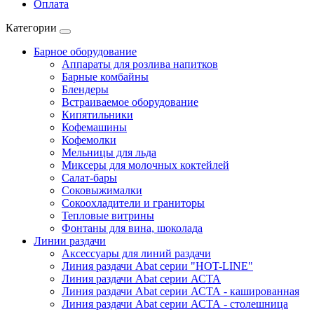
Оплата
Категории
Барное оборудование
Аппараты для розлива напитков
Барные комбайны
Блендеры
Встраиваемое оборудование
Кипятильники
Кофемашины
Кофемолки
Мельницы для льда
Миксеры для молочных коктейлей
Салат-бары
Соковыжималки
Сокоохладители и граниторы
Тепловые витрины
Фонтаны для вина, шоколада
Линии раздачи
Аксессуары для линий раздачи
Линия раздачи Abat серии "HOT-LINE"
Линия раздачи Abat серии АСТА
Линия раздачи Abat серии АСТА - кашированная
Линия раздачи Abat серии АСТА - столешница