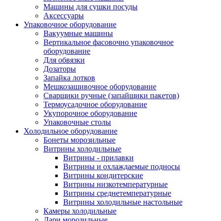
Машины для сушки посуды
Аксессуары
Упаковочное оборудование
Вакуумные машины
Вертикальное фасовочно упаковочное
оборудование
Для обвязки
Дозаторы
Запайка лотков
Мешкозашивочное оборудование
Сварщики ручные (запайщики пакетов)
Термоусадочное оборудование
Укупорочное оборудование
Упаковочные столы
Холодильное оборудование
Бонеты морозильные
Витрины холодильные
Витрины - прилавки
Витрины и охлаждаемые подносы
Витрины кондитерские
Витрины низкотемпературные
Витрины среднетемпературные
Витрины холодильные настольные
Камеры холодильные
Лари морозильные