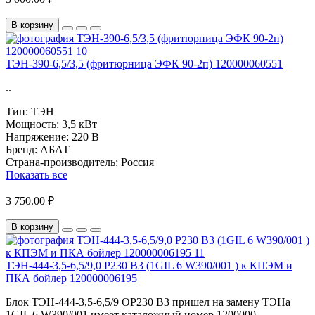
В корзину
ТЭН-390-6,5/3,5 (фритюрница ЭФК 90-2п) 120000060551
..
Тип:
ТЭН
Мощность:
3,5 кВт
Напряжение:
220 В
Бренд:
АБАТ
Страна-производитель:
Россия
Показать все
3 750.00 ₽
В корзину
ТЭН-444-3,5-6,5/9,0 Р230 В3 (1GIL 6 W390/001 ) к КПЭМ и
ПКА бойлер 120000006195
Блок ТЭН-444-3,5-6,5/9 ОР230 В3 пришел на замену ТЭНа
1GIL 6 W390/001 имеет каталожный номер 1200000..