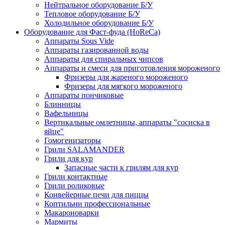
Нейтральное оборудование Б/У
Тепловое оборудование Б/У
Холодильное оборудование Б/У
Оборудование для Фаст-фуда (HoReCa)
Аппараты Sous Vide
Аппараты газированной воды
Аппараты для спиральных чипсов
Аппараты и смеси для приготовления мороженого
Фризеры для жареного мороженого
Фризеры для мягкого мороженого
Аппараты пончиковые
Блинницы
Вафельницы
Вертикальные омлетницы, аппараты "сосиска в
яйце"
Гомогенизаторы
Грили SALAMANDER
Грили для кур
Запасные части к грилям для кур
Грили контактные
Грили роликовые
Конвейерные печи для пиццы
Коптильни профессиональные
Макароноварки
Мармиты