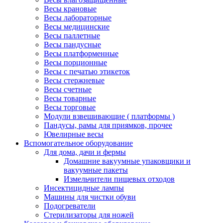
Весы крановые
Весы лабораторные
Весы медицинские
Весы паллетные
Весы пандусные
Весы платформенные
Весы порционные
Весы с печатью этикеток
Весы стержневые
Весы счетные
Весы товарные
Весы торговые
Модули взвешивающие ( платформы )
Пандусы, рамы для приямков, прочее
Ювелирные весы
Вспомогательное оборудование
Для дома, дачи и фермы
Домашние вакуумные упаковщики и
вакуумные пакеты
Измельчители пищевых отходов
Инсектицидные лампы
Машины для чистки обуви
Подогреватели
Стерилизаторы для ножей