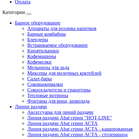
Оплата
Категории
Барное оборудование
Аппараты для розлива напитков
Барные комбайны
Блендеры
Встраиваемое оборудование
Кипятильники
Кофемашины
Кофемолки
Мельницы для льда
Миксеры для молочных коктейлей
Салат-бары
Соковыжималки
Сокоохладители и граниторы
Тепловые витрины
Фонтаны для вина, шоколада
Линии раздачи
Аксессуары для линий раздачи
Линия раздачи Abat серии "HOT-LINE"
Линия раздачи Abat серии АСТА
Линия раздачи Abat серии АСТА - кашированная
Линия раздачи Abat серии АСТА - столешница