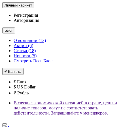
Личный кабинет
Регистрация
Авторизация
Блог
О компании (13)
Акции (6)
Статьи (18)
Новости (5)
Смотреть Весь Блог
₽
Валюта
€ Euro
$ US Dollar
₽ Рубль
В связи с экономической ситуацией в стране, цены и
наличие товаров, могут не соответствовать
действительности. Запрашивайте у менеджеров.