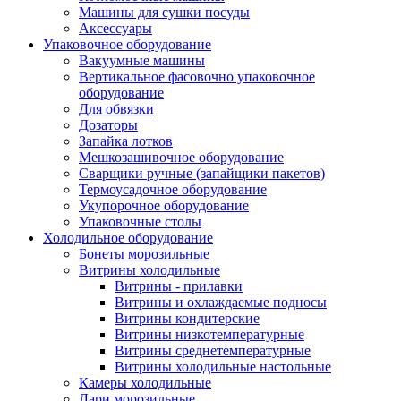
Машины для сушки посуды
Аксессуары
Упаковочное оборудование
Вакуумные машины
Вертикальное фасовочно упаковочное
оборудование
Для обвязки
Дозаторы
Запайка лотков
Мешкозашивочное оборудование
Сварщики ручные (запайщики пакетов)
Термоусадочное оборудование
Укупорочное оборудование
Упаковочные столы
Холодильное оборудование
Бонеты морозильные
Витрины холодильные
Витрины - прилавки
Витрины и охлаждаемые подносы
Витрины кондитерские
Витрины низкотемпературные
Витрины среднетемпературные
Витрины холодильные настольные
Камеры холодильные
Лари морозильные