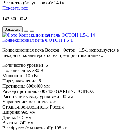
Вес нетто (без упаковки):
140 кг
Показать все
142 500.00 ₽
Заказать
Конвекционная печь ФОТОН 1.5-1
Конвекционная печь Восход "Фотон" 1,5-1 используется в
пекарнях, кондитерских, на предприятиях пищев..
Количество уровней:
6
Подключение:
380 В
Мощность:
10 кВт
Пароувлажнение:
6
Противень:
600х400 мм
Размер противня:
600х400 GARBIN, FOINOX
Расстояние между уровнями:
90 мм
Управление:
механическое
Страна-производитель:
Россия
Ширина:
995 мм
Длина:
915 мм
Высота:
745 мм
Вес брутто (с упаковкой):
198 кг