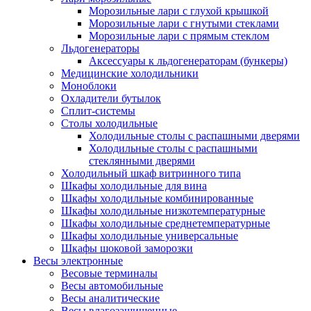
Морозильные лари с глухой крышкой
Морозильные лари с гнутыми стеклами
Морозильные лари с прямым стеклом
Льдогенераторы
Аксессуары к льдогенераторам (бункеры)
Медицинские холодильники
Моноблоки
Охладители бутылок
Сплит-системы
Столы холодильные
Холодильные столы с распашными дверями
Холодильные столы с распашными
стеклянными дверями
Холодильный шкаф витринного типа
Шкафы холодильные для вина
Шкафы холодильные комбинированные
Шкафы холодильные низкотемпературные
Шкафы холодильные среднетемпературные
Шкафы холодильные универсальные
Шкафы шоковой заморозки
Весы электронные
Весовые терминалы
Весы автомобильные
Весы аналитические
Весы влагозащищенные