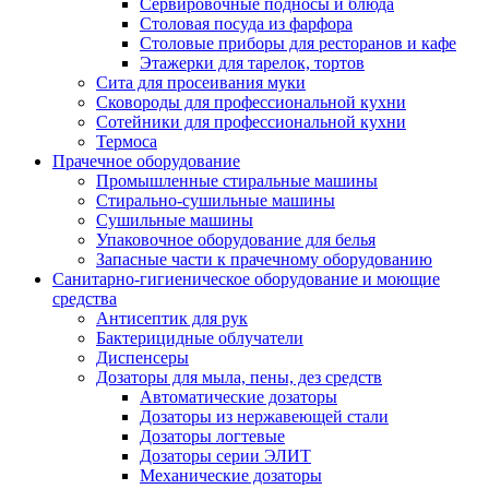
Сервировочные подносы и блюда
Столовая посуда из фарфора
Столовые приборы для ресторанов и кафе
Этажерки для тарелок, тортов
Сита для просеивания муки
Сковороды для профессиональной кухни
Сотейники для профессиональной кухни
Термоса
Прачечное оборудование
Промышленные стиральные машины
Стирально-сушильные машины
Сушильные машины
Упаковочное оборудование для белья
Запасные части к прачечному оборудованию
Санитарно-гигиеническое оборудование и моющие
средства
Антисептик для рук
Бактерицидные облучатели
Диспенсеры
Дозаторы для мыла, пены, дез средств
Автоматические дозаторы
Дозаторы из нержавеющей стали
Дозаторы логтевые
Дозаторы серии ЭЛИТ
Механические дозаторы