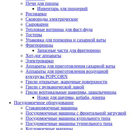
Печи для пиццы
Инвентарь для пиццерий
Рисоварки
Сковороды электрические
Сыроварни
Тепловые витрины для фаст-фуда
Тостеры
Упаковка для попкорна и сахарной ваты
Фритюрницы
Запасные части для фритюрниц
Хот-дог аппараты
Электроварки
Аппараты для приготовления сахарной ваты
Аппараты для приготовления воздушной
кукурузы POPCORN
Грили открытые, жарочные поверхности
Грили с вулканической лавой
Грили вертикальные шавермы, шашлычницы
Ножи для шаурмы, кебаба, донера
Посудомоечное оборудование
Стаканомоечные машины
Посудомоечные машины с фронтальной загрузкой
Посудомоечные машины купольного типа
Посудомоечные машины туннельного типа
Котломоечные машины