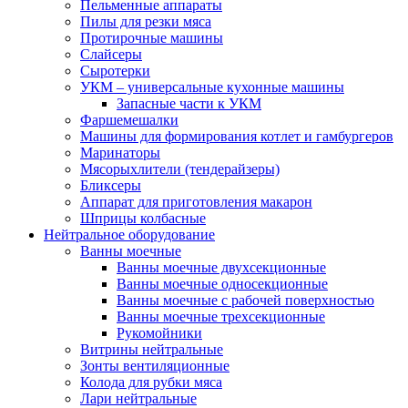
Пельменные аппараты
Пилы для резки мяса
Протирочные машины
Слайсеры
Сыротерки
УКМ – универсальные кухонные машины
Запасные части к УКМ
Фаршемешалки
Машины для формирования котлет и гамбургеров
Маринаторы
Мясорыхлители (тендерайзеры)
Бликсеры
Аппарат для приготовления макарон
Шприцы колбасные
Нейтральное оборудование
Ванны моечные
Ванны моечные двухсекционные
Ванны моечные односекционные
Ванны моечные с рабочей поверхностью
Ванны моечные трехсекционные
Рукомойники
Витрины нейтральные
Зонты вентиляционные
Колода для рубки мяса
Лари нейтральные