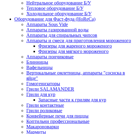
Нейтральное оборудование Б/У
Тепловое оборудование Б/У
Холодильное оборудование Б/У
Оборудование для Фаст-фуда (HoReCa)
Аппараты Sous Vide
Аппараты газированной воды
Аппараты для спиральных чипсов
Аппараты и смеси для приготовления мороженого
Фризеры для жареного мороженого
Фризеры для мягкого мороженого
Аппараты пончиковые
Блинницы
Вафельницы
Вертикальные омлетницы, аппараты "сосиска в
яйце"
Гомогенизаторы
Грили SALAMANDER
Грили для кур
Запасные части к грилям для кур
Грили контактные
Грили роликовые
Конвейерные печи для пиццы
Коптильни профессиональные
Макароноварки
Мармиты