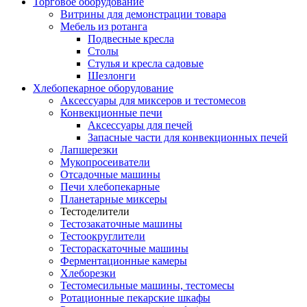
Торговое оборудование
Витрины для демонстрации товара
Мебель из ротанга
Подвесные кресла
Столы
Стулья и кресла садовые
Шезлонги
Хлебопекарное оборудование
Аксессуары для миксеров и тестомесов
Конвекционные печи
Аксессуары для печей
Запасные части для конвекционных печей
Лапшерезки
Мукопросеиватели
Отсадочные машины
Печи хлебопекарные
Планетарные миксеры
Тестоделители
Тестозакаточные машины
Тестоокруглители
Тестораскаточные машины
Ферментационные камеры
Хлеборезки
Тестомесильные машины, тестомесы
Ротационные пекарские шкафы