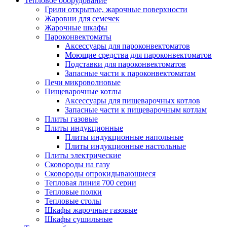
Тепловое оборудование
Грили открытые, жарочные поверхности
Жаровни для семечек
Жарочные шкафы
Пароконвектоматы
Аксессуары для пароконвектоматов
Моющие средства для пароконвектоматов
Подставки для пароконвектоматов
Запасные части к пароконвектоматам
Печи микроволновые
Пищеварочные котлы
Аксессуары для пищеварочных котлов
Запасные части к пищеварочным котлам
Плиты газовые
Плиты индукционные
Плиты индукционные напольные
Плиты индукционные настольные
Плиты электрические
Сковороды на газу
Сковороды опрокидывающиеся
Тепловая линия 700 серии
Тепловые полки
Тепловые столы
Шкафы жарочные газовые
Шкафы сушильные