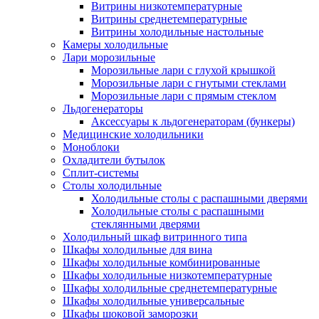
Витрины низкотемпературные
Витрины среднетемпературные
Витрины холодильные настольные
Камеры холодильные
Лари морозильные
Морозильные лари с глухой крышкой
Морозильные лари с гнутыми стеклами
Морозильные лари с прямым стеклом
Льдогенераторы
Аксессуары к льдогенераторам (бункеры)
Медицинские холодильники
Моноблоки
Охладители бутылок
Сплит-системы
Столы холодильные
Холодильные столы с распашными дверями
Холодильные столы с распашными
стеклянными дверями
Холодильный шкаф витринного типа
Шкафы холодильные для вина
Шкафы холодильные комбинированные
Шкафы холодильные низкотемпературные
Шкафы холодильные среднетемпературные
Шкафы холодильные универсальные
Шкафы шоковой заморозки