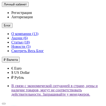
Личный кабинет
Регистрация
Авторизация
Блог
О компании (13)
Акции (6)
Статьи (18)
Новости (5)
Смотреть Весь Блог
₽
Валюта
€ Euro
$ US Dollar
₽ Рубль
В связи с экономической ситуацией в стране, цены и
наличие товаров, могут не соответствовать
действительности. Запрашивайте у менеджеров.