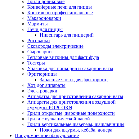
Грили роликовые
Конвейерные печи для пиццы
Коптильни профессиональные
Макароноварки
Мармиты
Печи для пиццы
Инвентарь для пиццерий
Рисоварки
Сковороды электрические
Сыроварни
Тепловые витрины для фаст-фуда
Тостеры
Упаковка для попкорна и сахарной ваты
Фритюрницы
Запасные части для фритюрниц
Хот-дог аппараты
Электроварки
Аппараты для приготовления сахарной ваты
Аппараты для приготовления воздушной
кукурузы POPCORN
Грили открытые, жарочные поверхности
Грили с вулканической лавой
Грили вертикальные шавермы, шашлычницы
Ножи для шаурмы, кебаба, донера
Посудомоечное оборудование