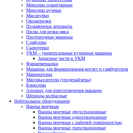
Миксеры планетарные
Миксеры ручные
Мясорубки
Овощерезки
Пельменные аппараты
Пилы для резки мяса
Протирочные машины
Слайсеры
Сыротерки
УКМ – универсальные кухонные машины
Запасные части к УКМ
Фаршемешалки
Машины для формирования котлет и гамбургеров
Маринаторы
Мясорыхлители (тендерайзеры)
Бликсеры
Аппарат для приготовления макарон
Шприцы колбасные
Нейтральное оборудование
Ванны моечные
Ванны моечные двухсекционные
Ванны моечные односекционные
Ванны моечные с рабочей поверхностью
Ванны моечные трехсекционные