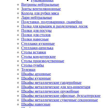
Рукомойники
Витрины нейтральные
Зонты вентиляционные
Колода для рубки мяса
Лари нейтральные
Подставки, подтоварники, скамейки
Полка для крышек и разделочных досок
Полки для посуды
Полки для столов
Полки навесные
Стеллажи кухонные
Стеллажи-шпилька
Столы вставки
Столы кондитерские
Столы производственные
Столы-тумбы
Тележки
Шкафы архивные
Шкафы кухонные
Шкафы металлические гардеробные
Шкафы металлические для хоз-инвентаря
Шкафы металлические оружейные
Шкафы металлические офисные, бухгалтерские
Шкафы металлические сумочные секционные
Шкафы навесные