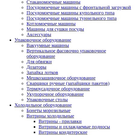
Стаканомоечные машины
Посудомоечные машины с фронтальной загрузкой
Посудомоечные машины купольного типа
Посудомоечные машины туннельного типа
Котломоечные машины
Машины для сушки посуды
Аксессуары
Упаковочное оборудование
Вакуумные машины
Вертикальное фасовочно упаковочное
оборудование
Для обвязки
Дозаторы
Запайка лотков
Мешкозашивочное оборудование
Сварщики ручные (запайщики пакетов)
Термоусадочное оборудование
Укупорочное оборудование
Упаковочные столы
Холодильное оборудование
Бонеты морозильные
Витрины холодильные
Витрины - прилавки
Витрины и охлаждаемые подносы
Витрины кондитерские