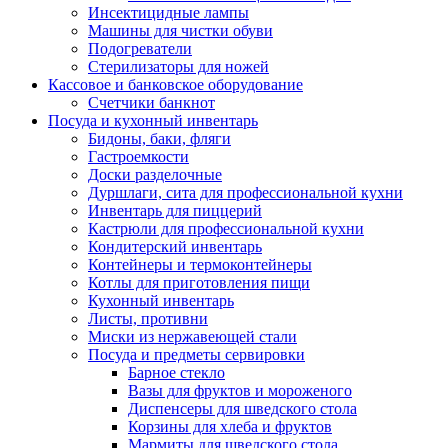
Инсектицидные лампы
Машины для чистки обуви
Подогреватели
Стерилизаторы для ножей
Кассовое и банковское оборудование
Счетчики банкнот
Посуда и кухонный инвентарь
Бидоны, баки, фляги
Гастроемкости
Доски разделочные
Дуршлаги, сита для профессиональной кухни
Инвентарь для пиццерий
Кастрюли для профессиональной кухни
Кондитерский инвентарь
Контейнеры и термоконтейнеры
Котлы для приготовления пищи
Кухонный инвентарь
Листы, противни
Миски из нержавеющей стали
Посуда и предметы сервировки
Барное стекло
Вазы для фруктов и мороженого
Диспенсеры для шведского стола
Корзины для хлеба и фруктов
Мармиты для шведского стола