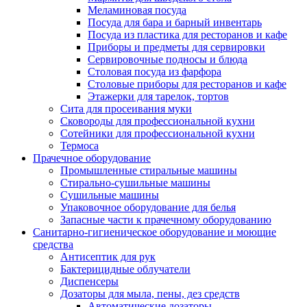
Меламиновая посуда
Посуда для бара и барный инвентарь
Посуда из пластика для ресторанов и кафе
Приборы и предметы для сервировки
Сервировочные подносы и блюда
Столовая посуда из фарфора
Столовые приборы для ресторанов и кафе
Этажерки для тарелок, тортов
Сита для просеивания муки
Сковороды для профессиональной кухни
Сотейники для профессиональной кухни
Термоса
Прачечное оборудование
Промышленные стиральные машины
Стирально-сушильные машины
Сушильные машины
Упаковочное оборудование для белья
Запасные части к прачечному оборудованию
Санитарно-гигиеническое оборудование и моющие
средства
Антисептик для рук
Бактерицидные облучатели
Диспенсеры
Дозаторы для мыла, пены, дез средств
Автоматические дозаторы