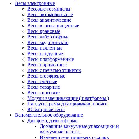
Весы электронные
Весовые терминалы
Весы автомобильные
Весы аналитические
Весы влагозащищенные
Весы крановые
Весы лабораторные
Весы медицинские
Весы паллетные
Весы пандусные
Весы платформенные
Весы порционные
Весы с печатью этикеток
Весы стержневые
Весы счетные
Весы товарные
Весы торговые
Модули взвешивающие ( платформы )
Пандусы, рамы для приямков, прочее
Ювелирные весы
Вспомогательное оборудование
Для дома, дачи и фермы
Домашние вакуумные упаковщики и
вакуумные пакеты
Измельчители пищевых отходов