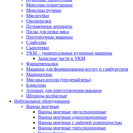
Миксеры планетарные
Миксеры ручные
Мясорубки
Овощерезки
Пельменные аппараты
Пилы для резки мяса
Протирочные машины
Слайсеры
Сыротерки
УКМ – универсальные кухонные машины
Запасные части к УКМ
Фаршемешалки
Машины для формирования котлет и гамбургеров
Маринаторы
Мясорыхлители (тендерайзеры)
Бликсеры
Аппарат для приготовления макарон
Шприцы колбасные
Нейтральное оборудование
Ванны моечные
Ванны моечные двухсекционные
Ванны моечные односекционные
Ванны моечные с рабочей поверхностью
Ванны моечные трехсекционные