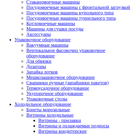
Стаканомоечные машины
Посудомоечные машины с фронтальной загрузкой
Посудомоечные машины купольного типа
Посудомоечные машины туннельного типа
Котломоечные машины
Машины для сушки посуды
Аксессуары
Упаковочное оборудование
Вакуумные машины
Вертикальное фасовочно упаковочное
оборудование
Для обвязки
Дозаторы
Запайка лотков
Мешкозашивочное оборудование
Сварщики ручные (запайщики пакетов)
Термоусадочное оборудование
Укупорочное оборудование
Упаковочные столы
Холодильное оборудование
Бонеты морозильные
Витрины холодильные
Витрины - прилавки
Витрины и охлаждаемые подносы
Витрины кондитерские