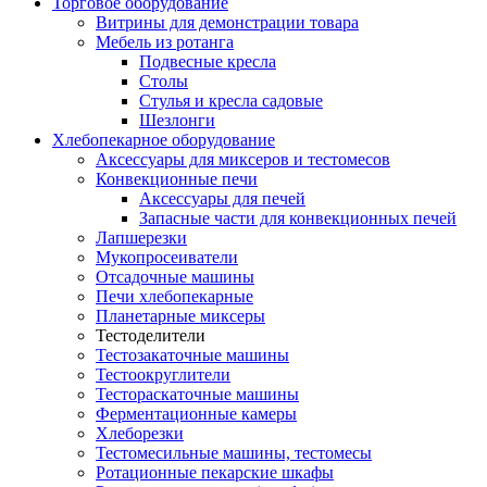
Торговое оборудование
Витрины для демонстрации товара
Мебель из ротанга
Подвесные кресла
Столы
Стулья и кресла садовые
Шезлонги
Хлебопекарное оборудование
Аксессуары для миксеров и тестомесов
Конвекционные печи
Аксессуары для печей
Запасные части для конвекционных печей
Лапшерезки
Мукопросеиватели
Отсадочные машины
Печи хлебопекарные
Планетарные миксеры
Тестоделители
Тестозакаточные машины
Тестоокруглители
Тестораскаточные машины
Ферментационные камеры
Хлеборезки
Тестомесильные машины, тестомесы
Ротационные пекарские шкафы