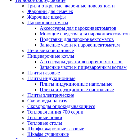
Тепловое оборудование
Грили открытые, жарочные поверхности
Жаровни для семечек
Жарочные шкафы
Пароконвектоматы
Аксессуары для пароконвектоматов
Моющие средства для пароконвектоматов
Подставки для пароконвектоматов
Запасные части к пароконвектоматам
Печи микроволновые
Пищеварочные котлы
Аксессуары для пищеварочных котлов
Запасные части к пищеварочным котлам
Плиты газовые
Плиты индукционные
Плиты индукционные напольные
Плиты индукционные настольные
Плиты электрические
Сковороды на газу
Сковороды опрокидывающиеся
Тепловая линия 700 серии
Тепловые полки
Тепловые столы
Шкафы жарочные газовые
Шкафы сушильные