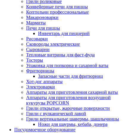
Грили роликовые
Конвейерные печи для пиццы
Коптильни профессиональные
Макароноварки
Мармиты
Печи для пиццы
Инвентарь для пиццерий
Рисоварки
Сковороды электрические
Сыроварни
Тепловые витрины для фаст-фуда
Тостеры
Упаковка для попкорна и сахарной ваты
Фритюрницы
Запасные части для фритюрниц
Хот-дог аппараты
Электроварки
Аппараты для приготовления сахарной ваты
Аппараты для приготовления воздушной
кукурузы POPCORN
Грили открытые, жарочные поверхности
Грили с вулканической лавой
Грили вертикальные шавермы, шашлычницы
Ножи для шаурмы, кебаба, донера
Посудомоечное оборудование