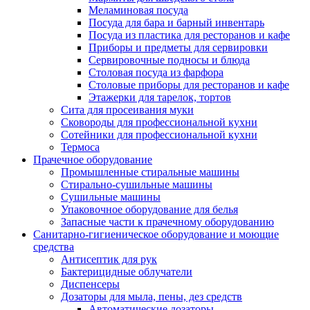
Меламиновая посуда
Посуда для бара и барный инвентарь
Посуда из пластика для ресторанов и кафе
Приборы и предметы для сервировки
Сервировочные подносы и блюда
Столовая посуда из фарфора
Столовые приборы для ресторанов и кафе
Этажерки для тарелок, тортов
Сита для просеивания муки
Сковороды для профессиональной кухни
Сотейники для профессиональной кухни
Термоса
Прачечное оборудование
Промышленные стиральные машины
Стирально-сушильные машины
Сушильные машины
Упаковочное оборудование для белья
Запасные части к прачечному оборудованию
Санитарно-гигиеническое оборудование и моющие
средства
Антисептик для рук
Бактерицидные облучатели
Диспенсеры
Дозаторы для мыла, пены, дез средств
Автоматические дозаторы