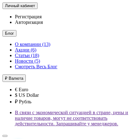
Личный кабинет
Регистрация
Авторизация
Блог
О компании (13)
Акции (6)
Статьи (18)
Новости (5)
Смотреть Весь Блог
₽
Валюта
€ Euro
$ US Dollar
₽ Рубль
В связи с экономической ситуацией в стране, цены и
наличие товаров, могут не соответствовать
действительности. Запрашивайте у менеджеров.