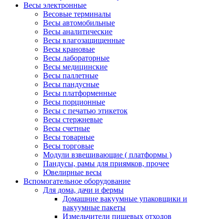
Весы электронные
Весовые терминалы
Весы автомобильные
Весы аналитические
Весы влагозащищенные
Весы крановые
Весы лабораторные
Весы медицинские
Весы паллетные
Весы пандусные
Весы платформенные
Весы порционные
Весы с печатью этикеток
Весы стержневые
Весы счетные
Весы товарные
Весы торговые
Модули взвешивающие ( платформы )
Пандусы, рамы для приямков, прочее
Ювелирные весы
Вспомогательное оборудование
Для дома, дачи и фермы
Домашние вакуумные упаковщики и
вакуумные пакеты
Измельчители пищевых отходов