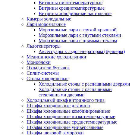
Витрины низкотемпературные
Витрины среднетемпературные
Витрины холодильные настольные
Камеры холодильные
Лари морозильные
Морозильные лари с глухой крышкой
Морозильные лари с гнутыми стеклами
Морозильные лари с прямым стеклом
Льдогенераторы
Аксессуары к льдогенераторам (бункеры)
Медицинские холодильники
Моноблоки
Охладители бутылок
Сплит-системы
Столы холодильные
Холодильные столы с распашными дверями
Холодильные столы с распашными
стеклянными дверями
Холодильный шкаф витринного типа
Шкафы холодильные для вина
Шкафы холодильные комбинированные
Шкафы холодильные низкотемпературные
Шкафы холодильные среднетемпературные
Шкафы холодильные универсальные
Шкафы шоковой заморозки