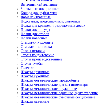
Рукомойники
Витрины нейтральные
Зонты вентиляционные
Колода для рубки мяса
Лари нейтральные
Подставки, подтоварники, скамейки
Полка для крышек и разделочных досок
Полки для посуды
Полки для столов
Полки навесные
Стеллажи кухонные
Стеллажи-шпилька
Столы вставки
Столы кондитерские
Столы производственные
Столы-тумбы
Тележки
Шкафы архивные
Шкафы кухонные
Шкафы металлические гардеробные
Шкафы металлические для хоз-инвентаря
Шкафы металлические оружейные
Шкафы металлические офисные, бухгалтерские
Шкафы металлические сумочные секционные
Шкафы навесные