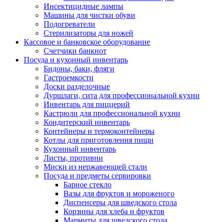
Инсектицидные лампы
Машины для чистки обуви
Подогреватели
Стерилизаторы для ножей
Кассовое и банковское оборудование
Счетчики банкнот
Посуда и кухонный инвентарь
Бидоны, баки, фляги
Гастроемкости
Доски разделочные
Дуршлаги, сита для профессиональной кухни
Инвентарь для пиццерий
Кастрюли для профессиональной кухни
Кондитерский инвентарь
Контейнеры и термоконтейнеры
Котлы для приготовления пищи
Кухонный инвентарь
Листы, противни
Миски из нержавеющей стали
Посуда и предметы сервировки
Барное стекло
Вазы для фруктов и мороженого
Диспенсеры для шведского стола
Корзины для хлеба и фруктов
Мармиты для шведского стола